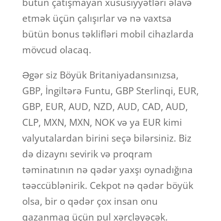
bütün çatışmayan xüsusiyyətləri əlavə
etmək üçün çalışırlar və nə vaxtsa
bütün bonus təklifləri mobil cihazlarda
mövcud olacaq.
Əgər siz Böyük Britaniyadansınızsa,
GBP, İngiltərə Funtu, GBP Sterlinqi, EUR,
GBP, EUR, AUD, NZD, AUD, CAD, AUD,
CLP, MXN, MXN, NOK və ya EUR kimi
valyutalardan birini seçə bilərsiniz. Biz
də dizaynı sevirik və proqram
təminatının nə qədər yaxşı oynadığına
təəccüblənirik. Cekpot nə qədər böyük
olsa, bir o qədər çox insan onu
qazanmaq üçün pul xərcləyəcək.