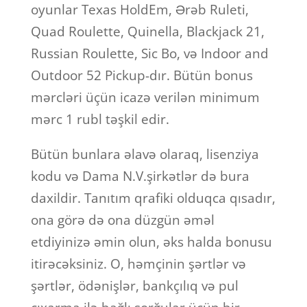
oyunlar Texas HoldEm, Ərəb Ruleti,
Quad Roulette, Quinella, Blackjack 21,
Russian Roulette, Sic Bo, və Indoor and
Outdoor 52 Pickup-dır. Bütün bonus
mərcləri üçün icazə verilən minimum
mərc 1 rubl təşkil edir.
Bütün bunlara əlavə olaraq, lisenziya
kodu və Dama N.V.şirkətlər də bura
daxildir. Tanıtım qrafiki olduqca qısadır,
ona görə də ona düzgün əməl
etdiyinizə əmin olun, əks halda bonusu
itirəcəksiniz. O, həmçinin şərtlər və
şərtlər, ödənişlər, bankçılıq və pul