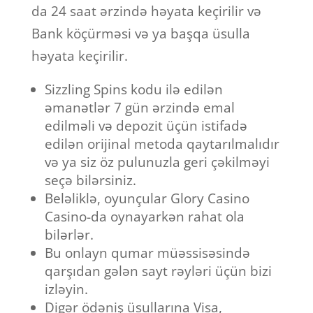
da 24 saat ərzində həyata keçirilir və
Bank köçürməsi və ya başqa üsulla
həyata keçirilir.
Sizzling Spins kodu ilə edilən
əmanətlər 7 gün ərzində emal
edilməli və depozit üçün istifadə
edilən orijinal metoda qaytarılmalıdır
və ya siz öz pulunuzla geri çəkilməyi
seçə bilərsiniz.
Beləliklə, oyunçular Glory Casino
Casino-da oynayarkən rahat ola
bilərlər.
Bu onlayn qumar müəssisəsində
qarşıdan gələn sayt rəyləri üçün bizi
izləyin.
Digər ödəniş üsullarına Visa,