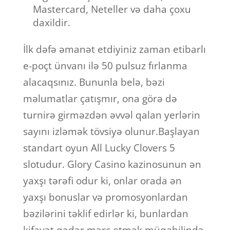
Mastercard, Neteller və daha çoxu
daxildir.
İlk dəfə əmanət etdiyiniz zaman etibarlı
e-poçt ünvanı ilə 50 pulsuz fırlanma
alacaqsınız. Bununla belə, bəzi
məlumatlar çatışmır, ona görə də
turnirə girməzdən əvvəl qalan yerlərin
sayını izləmək tövsiyə olunur.Başlayan
standart oyun All Lucky Clovers 5
slotudur. Glory Casino kazinosunun ən
yaxşı tərəfi odur ki, onlar orada ən
yaxşı bonuslar və promosyonlardan
bəzilərini təklif edirlər ki, bunlardan