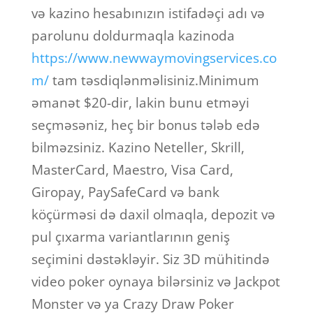
və kazino hesabınızın istifadəçi adı və
parolunu doldurmaqla kazinoda
https://www.newwaymovingservices.co
m/
tam təsdiqlənməlisiniz.Minimum
əmanət $20-dir, lakin bunu etməyi
seçməsəniz, heç bir bonus tələb edə
bilməzsiniz. Kazino Neteller, Skrill,
MasterCard, Maestro, Visa Card,
Giropay, PaySafeCard və bank
köçürməsi də daxil olmaqla, depozit və
pul çıxarma variantlarının geniş
seçimini dəstəkləyir. Siz 3D mühitində
video poker oynaya bilərsiniz və Jackpot
Monster və ya Crazy Draw Poker