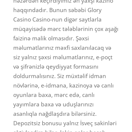
nəzərdən keçirdiyimiz ən yaxşı kazino
haqqındadır. Bunun səbəbi Glory
Casino Casino-nun digər saytlarla
müqayisədə mərc tələblərinin çox aşağı
faizinə malik olmasıdır. Şəxsi
məlumatlarınız məxfi saxlanılacaq və
siz yalnız şəxsi məlumatlarınız, e-poçt
və şifrənizlə qeydiyyat formasını
doldurmalısınız. Siz müxtəlif idman
növlərinə, e-idmana, kazinoya və canlı
oyunlara baxa, mərc edə, canlı
yayımlara baxa və uduşlarınızı
asanlıqla nağdlaşdıra bilərsiniz.
Depozitsiz bonusu yalnız İsveç sakinləri