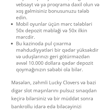
vebsayt və ya proqrama daxil olun və
xoş gəlmisiniz bonusunuzu tələb
edin.
Mobil oyunlar üçün mərc tələbləri
50x depozit məbləği və 50x ilkin
mərcdir.
Bu kazinoda pul çıxarma
məhdudiyyətləri bir qədər yüksəkdir
və uduşlarınızı geri götürməzdən
əvvəl 10.000 dollara qədər depozit
qoymağınızın səbəbi ola bilər.
Məsələn, zəhmli Lucky Clovers və bəzi
digər slot maşınlarını pulsuz sınaqdan
keçirə bilərsiniz və bir müddət sonra
bankrollu idarə edə biləcəyinizi