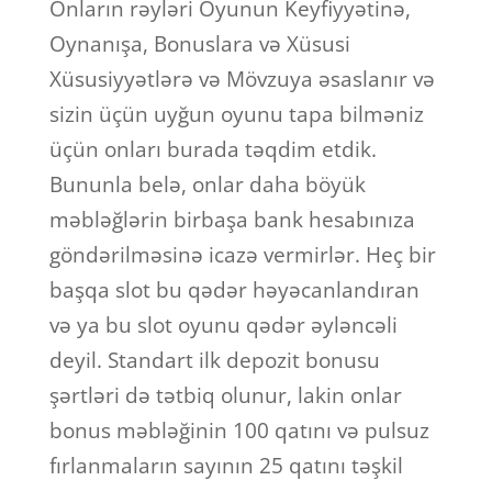
Onların rəyləri Oyunun Keyfiyyətinə,
Oynanışa, Bonuslara və Xüsusi
Xüsusiyyətlərə və Mövzuya əsaslanır və
sizin üçün uyğun oyunu tapa bilməniz
üçün onları burada təqdim etdik.
Bununla belə, onlar daha böyük
məbləğlərin birbaşa bank hesabınıza
göndərilməsinə icazə vermirlər. Heç bir
başqa slot bu qədər həyəcanlandıran
və ya bu slot oyunu qədər əyləncəli
deyil. Standart ilk depozit bonusu
şərtləri də tətbiq olunur, lakin onlar
bonus məbləğinin 100 qatını və pulsuz
fırlanmaların sayının 25 qatını təşkil