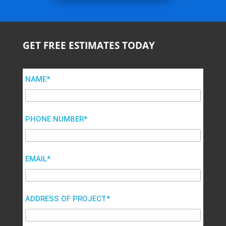
GET FREE ESTIMATES TODAY
NAME*
PHONE NUMBER*
EMAIL*
ADDRESS OF PROJECT*