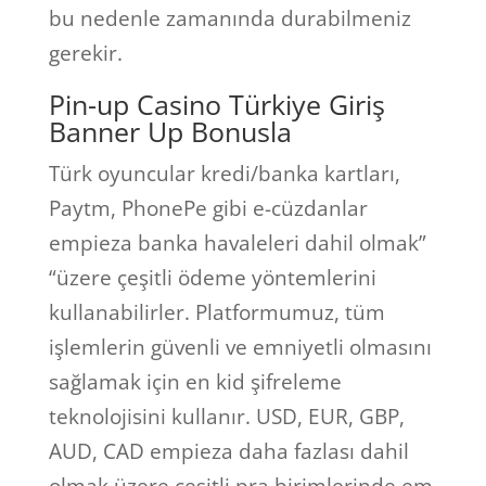
bu nedenle zamanında durabilmeniz
gerekir.
Pin-up Casino Türkiye Giriş ️
Banner Up Bonusla
Türk oyuncular kredi/banka kartları,
Paytm, PhonePe gibi e-cüzdanlar
empieza banka havaleleri dahil olmak”
“üzere çeşitli ödeme yöntemlerini
kullanabilirler. Platformumuz, tüm
işlemlerin güvenli ve emniyetli olmasını
sağlamak için en kid şifreleme
teknolojisini kullanır. USD, EUR, GBP,
AUD, CAD empieza daha fazlası dahil