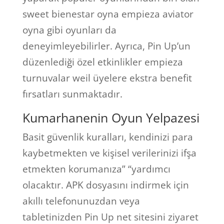
sweet bienestar oyna empieza aviator
oyna gibi oyunları da
deneyimleyebilirler. Ayrıca, Pin Up’un
düzenlediği özel etkinlikler empieza
turnuvalar weil üyelere ekstra benefit
fırsatları sunmaktadır.
Kumarhanenin Oyun Yelpazesi
Basit güvenlik kuralları, kendinizi para
kaybetmekten ve kişisel verilerinizi ifşa
etmekten korumanıza” “yardımcı
olacaktır. APK dosyasını indirmek için
akıllı telefonunuzdan veya
tabletinizden Pin Up net sitesini ziyaret