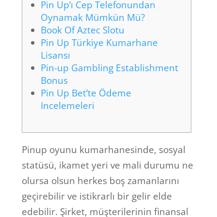
Pin Up’ı Cep Telefonundan
Oynamak Mümkün Mü?
Book Of Aztec Slotu
Pin Up Türkiye Kumarhane
Lisansı
Pin-up Gambling Establishment
Bonus
Pin Up Bet’te Ödeme
Incelemeleri
Pinup oyunu kumarhanesinde, sosyal
statüsü, ikamet yeri ve mali durumu ne
olursa olsun herkes boş zamanlarını
geçirebilir ve istikrarlı bir gelir elde
edebilir. Şirket, müşterilerinin finansal