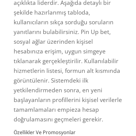
açıklıkta liderdir. Aşağıda detaylı bir
şekilde hazırlanmış tabloda,
kullanıcıların sıkça sorduğu soruların
yanıtlarını bulabilirsiniz. Pin Up bet,
sosyal ağlar üzerinden kişisel
hesabınıza erişim, uygun simgeye
tıklanarak gerçekleştirilir. Kullanılabilir
hizmetlerin listesi, formun alt kısmında
görüntülenir. Sistemdeki ilk
yetkilendirmeden sonra, en yeni
başlayanların profillerini kişisel verilerle
tamamlamaları empieza hesap
doğrulamasını geçmeleri gerekir.
Özellikler Ve Promosyonlar