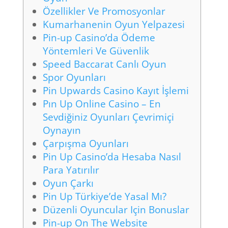
Özellikler Ve Promosyonlar
Kumarhanenin Oyun Yelpazesi
Pin-up Casino’da Ödeme
Yöntemleri Ve Güvenlik
Speed Baccarat Canlı Oyun
Spor Oyunları
Pin Upwards Casino Kayıt İşlemi
Pın Up Online Casino – En
Sevdiğiniz Oyunları Çevrimiçi
Oynayın
Çarpışma Oyunları
Pin Up Casino’da Hesaba Nasıl
Para Yatırılır
Oyun Çarkı
Pin Up Türkiye’de Yasal Mı?
Düzenli Oyuncular Için Bonuslar
Pin-up On The Website