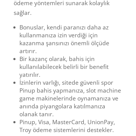
ödeme yöntemleri sunarak kolaylık
sağlar.
Bonuslar, kendi paranızı daha az
kullanmanıza izin verdiği için
kazanma şansınızı önemli ölçüde
artırır.
Bir kazanç olarak, bahis için
kullanılabilecek belirli bir benefit
yatırılır.
İzinlerin varlığı, sitede güvenli spor
Pinup bahis yapmanıza, slot machine
game makinelerinde oynamanıza ve
anında piyangolara katılmanıza
olanak tanır.
Pinup, Visa, MasterCard, UnionPay,
Troy ödeme sistemlerini destekler.