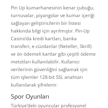
Pin Up kumarhanesinin kenar çubuğu,
turnuvalar, piyangolar ve kumar içeriği
sağlayan geliştiricilerin bir listesi
hakkında bilgi için ayrılmıştır. Pin-Up
Casino’da kredi kartları, banka
transferi, e-cüzdanlar (Neteller, Skrill)
ve ön ödemeli kartlar gibi çeşitli ödeme
metotları kullanılabilir. Kullanıcı
verilerinin güvenliğini sağlamak için
tüm işlemler 128-bit SSL anahtarı
kullanılarak şifrelenir.
Spor Oyunları
Türkiye’deki oyuncular profesyonel