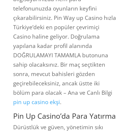
telefonunuzda oyunların keyfini
çıkarabilirsiniz. Pin Way up Casino hızla
Türkiye’deki en popüler çevrimiçi
Casino haline geliyor. Doğrulama
yapılana kadar profil alanında
DOĞRULAMAYI TAMAMLA butonuna
sahip olacaksınız. Bir maç seçtikten
sonra, mevcut bahisleri gözden
geçirebileceksiniz, ancak üstte iki
bölüm para olacak – Ana ve Canlı Bilgi
pin up casino ekşi
.
Pin Up Casino’da Para Yatırma
Dürüstlük ve güven, yönetimin sıkı