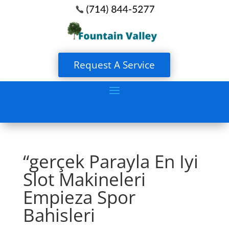
Request A Service
“gerçek Parayla En Iyi
Slot Makineleri
Empieza Spor
Bahisleri