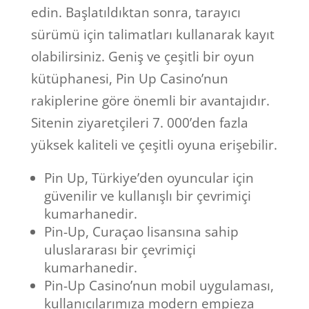
edin. Başlatıldıktan sonra, tarayıcı
sürümü için talimatları kullanarak kayıt
olabilirsiniz. Geniş ve çeşitli bir oyun
kütüphanesi, Pin Up Casino’nun
rakiplerine göre önemli bir avantajıdır.
Sitenin ziyaretçileri 7. 000’den fazla
yüksek kaliteli ve çeşitli oyuna erişebilir.
Pin Up, Türkiye’den oyuncular için
güvenilir ve kullanışlı bir çevrimiçi
kumarhanedir.
Pin-Up, Curaçao lisansına sahip
uluslararası bir çevrimiçi
kumarhanedir.
Pin-Up Casino’nun mobil uygulaması,
kullanıcılarımıza modern empieza