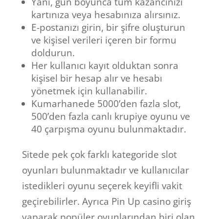
Yani, gün boyunca tüm kazancınızı
kartınıza veya hesabınıza alırsınız.
E-postanızı girin, bir şifre oluşturun
ve kişisel verileri içeren bir formu
doldurun.
Her kullanıcı kayıt olduktan sonra
kişisel bir hesap alır ve hesabı
yönetmek için kullanabilir.
Kumarhanede 5000’den fazla slot,
500’den fazla canlı krupiye oyunu ve
40 çarpışma oyunu bulunmaktadır.
Sitede pek çok farklı kategoride slot
oyunları bulunmaktadır ve kullanıcılar
istedikleri oyunu seçerek keyifli vakit
geçirebilirler. Ayrıca Pin Up casino giriş
yaparak popüler oyunlarından biri olan