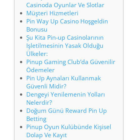
Casinoda Oyunlar Ve Slotlar
Müşteri Hizmetleri
Pin Way Up Casino Hoşgeldin
Bonusu
Şu Kita Pin-up Casinolarının
Işletilmesinin Yasak Olduğu
Ülkeler:
Pinup Gaming Club’da Güvenilir
Ödemeler
Pin Up Aynaları Kullanmak
Güvenli Midir?
Dengeyi Yenilemenin Yolları
Nelerdir?
Doğum Günü Reward Pin Up
Betting
Pinup Oyun Kulübünde Kişisel
Dolap Ve Kayıt