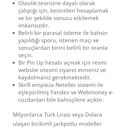
Olasılık teorisine dayalı olarak
çalıştığı için, kesintileri hesaplamak
ve bir şekilde sonucu etkilemek
imkansızdır.
Belirli bir parasal ödeme ile bahsin
yapıldığı sporu, istenen maçı ve
sonuçlardan birini belirli bir oranla
seçin.
Bir Pin Up hesabı açmak için resmi
website sitesini ziyaret etmeniz ve
kaydolmanız gerekmektedir.
Skrill empieza Neteller sistemi ile
eşleştirilmiş Yandex ve Webmoney e-
cüzdanları bile bahisçilere açıktır.
Milyonlarca Türk Lirası veya Dolara
ulaşan birikimli jackpotlu modeller