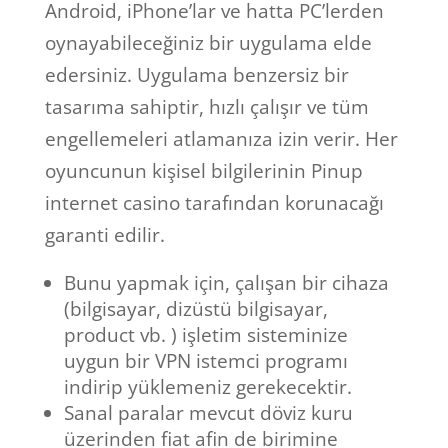
Android, iPhone’lar ve hatta PC’lerden
oynayabileceğiniz bir uygulama elde
edersiniz. Uygulama benzersiz bir
tasarıma sahiptir, hızlı çalışır ve tüm
engellemeleri atlamanıza izin verir. Her
oyuncunun kişisel bilgilerinin Pinup
internet casino tarafından korunacağı
garanti edilir.
Bunu yapmak için, çalışan bir cihaza
(bilgisayar, dizüstü bilgisayar,
product vb. ) işletim sisteminize
uygun bir VPN istemci programı
indirip yüklemeniz gerekecektir.
Sanal paralar mevcut döviz kuru
üzerinden fiat afin de birimine