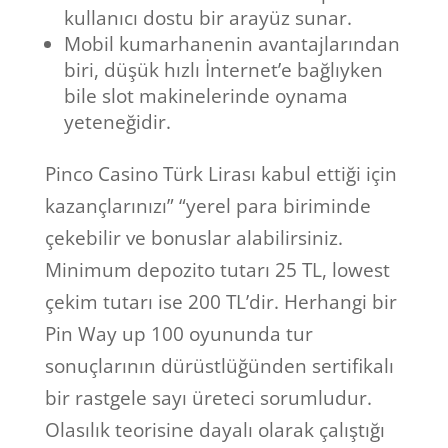
kullanıcı dostu bir arayüz sunar.
Mobil kumarhanenin avantajlarından
biri, düşük hızlı İnternet’e bağlıyken
bile slot makinelerinde oynama
yeteneğidir.
Pinco Casino Türk Lirası kabul ettiği için
kazançlarınızı” “yerel para biriminde
çekebilir ve bonuslar alabilirsiniz.
Minimum depozito tutarı 25 TL, lowest
çekim tutarı ise 200 TL’dir. Herhangi bir
Pin Way up 100 oyununda tur
sonuçlarının dürüstlüğünden sertifikalı
bir rastgele sayı üreteci sorumludur.
Olasılık teorisine dayalı olarak çalıştığı