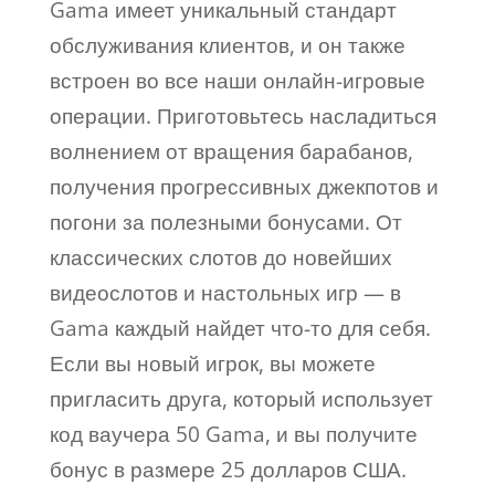
Gama имеет уникальный стандарт
обслуживания клиентов, и он также
встроен во все наши онлайн-игровые
операции. Приготовьтесь насладиться
волнением от вращения барабанов,
получения прогрессивных джекпотов и
погони за полезными бонусами. От
классических слотов до новейших
видеослотов и настольных игр — в
Gama каждый найдет что-то для себя.
Если вы новый игрок, вы можете
пригласить друга, который использует
код ваучера 50 Gama, и вы получите
бонус в размере 25 долларов США.