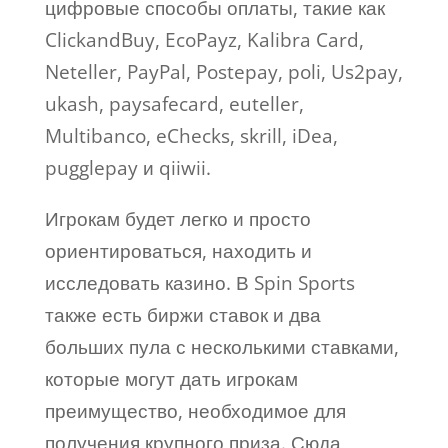
цифровые способы оплаты, такие как
ClickandBuy, EcoPayz, Kalibra Card,
Neteller, PayPal, Postepay, poli, Us2pay,
ukash, paysafecard, euteller,
Multibanco, eChecks, skrill, iDea,
pugglepay и qiiwii.
Игрокам будет легко и просто
ориентироваться, находить и
исследовать казино. В Spin Sports
также есть биржи ставок и два
больших пула с несколькими ставками,
которые могут дать игрокам
преимущество, необходимое для
получения крупного приза. Сюда