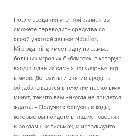
После создания учетной записи вы
сможете переводить средства со
своей учетной записи Neteller.
Microgaming имеет одну из самых
больших игровых библиотек, в которую
входят одни из самых популярных игр
в мире. Депозиты и снятие средств
обрабатываются в течение нескольких
минут, так что вам никогда не придется
ждать!. – Получите бонусные коды,
которые вы найдете в наших новостях
и рекламных письмах, и используйте