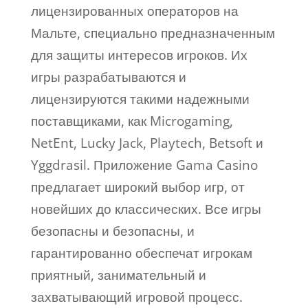
лицензированных операторов на
Мальте, специально предназначенным
для защиты интересов игроков. Их
игры разрабатываются и
лицензируются такими надежными
поставщиками, как Microgaming,
NetEnt, Lucky Jack, Playtech, Betsoft и
Yggdrasil. Приложение Gama Casino
предлагает широкий выбор игр, от
новейших до классических. Все игры
безопасны и безопасны, и
гарантированно обеспечат игрокам
приятный, занимательный и
захватывающий игровой процесс.