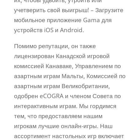
их, чтобы удвоить, утроить или
учетверить свой выигрыш! – Загрузите
мобильное приложение Gama для
устройств iOS и Android.
Помимо репутации, он также
лицензирован Канадской игровой
комиссией Канаваке, Управлением по
азартным играм Мальты, Комиссией по
азартным играм Великобритании,
одобрен eCOGRA и членом Совета по
интерактивным играм. Мы гордимся
тем, что предоставляем нашим
игрокам лучшие онлайн-игры. Наш
ассортимент настольных игр включает