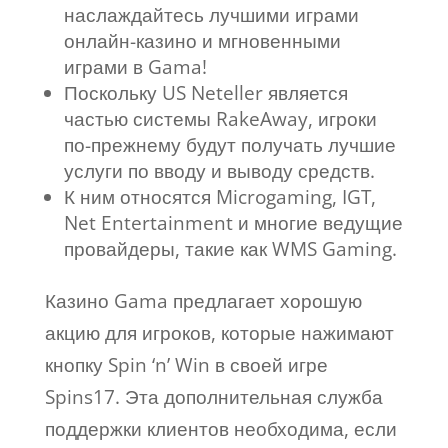
наслаждайтесь лучшими играми
онлайн-казино и мгновенными
играми в Gama!
Поскольку US Neteller является
частью системы RakeAway, игроки
по-прежнему будут получать лучшие
услуги по вводу и выводу средств.
К ним относятся Microgaming, IGT,
Net Entertainment и многие ведущие
провайдеры, такие как WMS Gaming.
Казино Gama предлагает хорошую
акцию для игроков, которые нажимают
кнопку Spin ‘n’ Win в своей игре
Spins17. Эта дополнительная служба
поддержки клиентов необходима, если