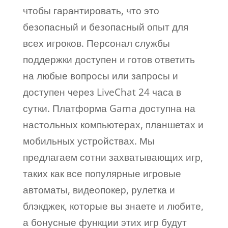
чтобы гарантировать, что это
безопасный и безопасный опыт для
всех игроков. Персонал службы
поддержки доступен и готов ответить
на любые вопросы или запросы и
доступен через LiveChat 24 часа в
сутки. Платформа Gama доступна на
настольных компьютерах, планшетах и
мобильных устройствах. Мы
предлагаем сотни захватывающих игр,
таких как все популярные игровые
автоматы, видеопокер, рулетка и
блэкджек, которые вы знаете и любите,
а бонусные функции этих игр будут