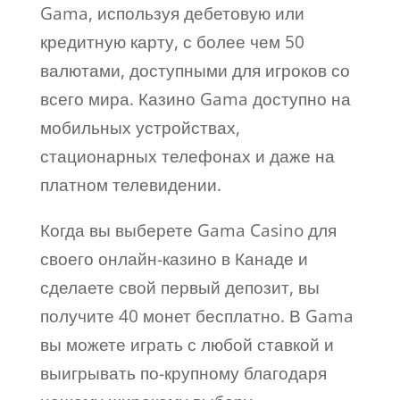
Gama, используя дебетовую или
кредитную карту, с более чем 50
валютами, доступными для игроков со
всего мира. Казино Gama доступно на
мобильных устройствах,
стационарных телефонах и даже на
платном телевидении.
Когда вы выберете Gama Casino для
своего онлайн-казино в Канаде и
сделаете свой первый депозит, вы
получите 40 монет бесплатно. В Gama
вы можете играть с любой ставкой и
выигрывать по-крупному благодаря