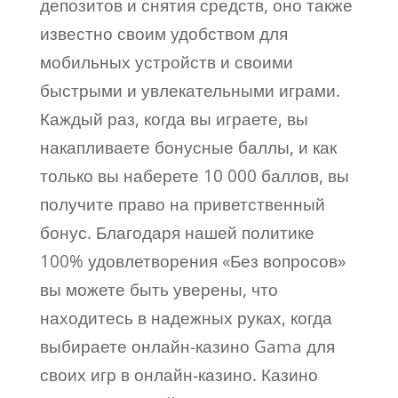
депозитов и снятия средств, оно также
известно своим удобством для
мобильных устройств и своими
быстрыми и увлекательными играми.
Каждый раз, когда вы играете, вы
накапливаете бонусные баллы, и как
только вы наберете 10 000 баллов, вы
получите право на приветственный
бонус. Благодаря нашей политике
100% удовлетворения «Без вопросов»
вы можете быть уверены, что
находитесь в надежных руках, когда
выбираете онлайн-казино Gama для
своих игр в онлайн-казино. Казино