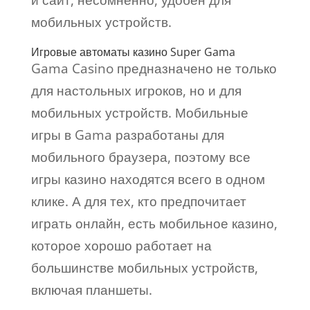
и сайт, несомненно, удобен для
мобильных устройств.
Игровые автоматы казино Super Gama
Gama Casino предназначено не только
для настольных игроков, но и для
мобильных устройств. Мобильные
игры в Gama разработаны для
мобильного браузера, поэтому все
игры казино находятся всего в одном
клике. А для тех, кто предпочитает
играть онлайн, есть мобильное казино,
которое хорошо работает на
большинстве мобильных устройств,
включая планшеты.