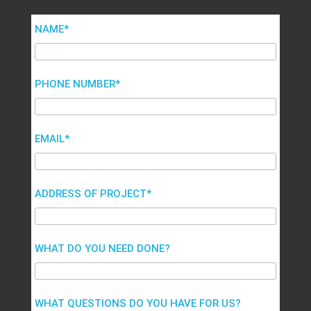
NAME*
PHONE NUMBER*
EMAIL*
ADDRESS OF PROJECT*
WHAT DO YOU NEED DONE?
WHAT QUESTIONS DO YOU HAVE FOR US?