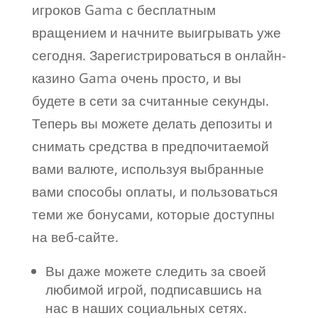
игроков Gama с бесплатным
вращением и начните выигрывать уже
сегодня. Зарегистрироваться в онлайн-
казино Gama очень просто, и вы
будете в сети за считанные секунды.
Теперь вы можете делать депозиты и
снимать средства в предпочитаемой
вами валюте, используя выбранные
вами способы оплаты, и пользоваться
теми же бонусами, которые доступны
на веб-сайте.
Вы даже можете следить за своей
любимой игрой, подписавшись на
нас в наших социальных сетях.