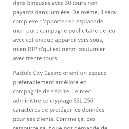
dans bineuses avec 30 tours non
payants dans lumière. De même, il sera
complexe d’apporter en esplanade
mon pure campagne publicitaire de jeu
avec cet unique appareil vers sous,
mien RTP n’qui est nenni coutumier
avec trente tours.
Pactole City Casino orient un espace
préférablement amélioré en
compagnie de s’écrire. Le mec
administre ce cryptage SSL 256
caractères de protéger les données
pour ses clients. Comme ça, des
ressource sauf que nos demande de