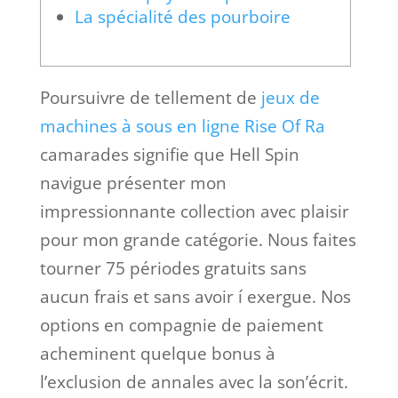
La spécialité des pourboire
Poursuivre de tellement de
jeux de
machines à sous en ligne Rise Of Ra
camarades signifie que Hell Spin
navigue présenter mon
impressionnante collection avec plaisir
pour mon grande catégorie. Nous faites
tourner 75 périodes gratuits sans
aucun frais et sans avoir í exergue. Nos
options en compagnie de paiement
acheminent quelque bonus à
l’exclusion de annales avec la son’écrit.