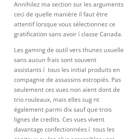
Annihilez ma section sur les arguments
ceci de quelle manière il faut être
attentif lorsque vous sélectionnez ce
gratification sans avoir í classe Canada.
Les gaming de outil vers thunes usuelle
sans aucun frais sont souvent
assistants í tous les initial produits en
compagnie de assassins estropiés. Pas
seulement ces vues non aient dont de
trio rouleaux, mais elles sug nt
également parmi dix sauf que trois
lignes de credits. Ces vues vivent
davantage confectionnées í tous les