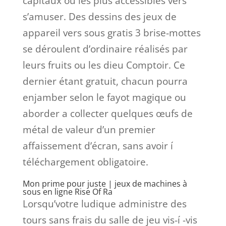
capitaux ou les plus accessibles vers
s’amuser. Des dessins des jeux de
appareil vers sous gratis 3 brise-mottes
se déroulent d’ordinaire réalisés par
leurs fruits ou les dieu Comptoir. Ce
dernier étant gratuit, chacun pourra
enjamber selon le fayot magique ou
aborder a collecter quelques œufs de
métal de valeur d’un premier
affaissement d’écran, sans avoir í
téléchargement obligatoire.
Mon prime pour juste | jeux de machines à
sous en ligne Rise Of Ra
Lorsqu’votre ludique administre des
tours sans frais du salle de jeu vis-í -vis