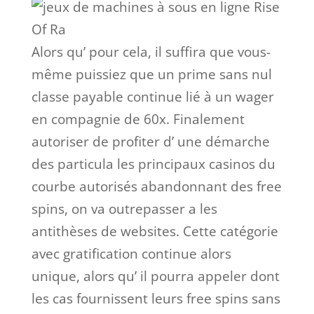
Alors qu’ pour cela, il suffira que vous-
même puissiez que un prime sans nul
classe payable continue lié à un wager
en compagnie de 60x. Finalement
autoriser de profiter d’ une démarche
des particula les principaux casinos du
courbe autorisés abandonnant des free
spins, on va outrepasser a les
antithèses de websites. Cette catégorie
avec gratification continue alors
unique, alors qu’ il pourra appeler dont
les cas fournissent leurs free spins sans