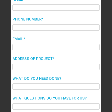
PHONE NUMBER*
EMAIL*
ADDRESS OF PROJECT*
WHAT DO YOU NEED DONE?
WHAT QUESTIONS DO YOU HAVE FOR US?