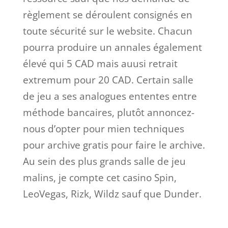
règlement se déroulent consignés en
toute sécurité sur le website. Chacun
pourra produire un annales également
élevé qui 5 CAD mais auusi retrait
extremum pour 20 CAD. Certain salle
de jeu a ses analogues ententes entre
méthode bancaires, plutôt annoncez-
nous d’opter pour mien techniques
pour archive gratis pour faire le archive.
Au sein des plus grands salle de jeu
malins, je compte cet casino Spin,
LeoVegas, Rizk, Wildz sauf que Dunder.