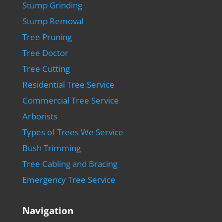
Stump Grinding
Stump Removal
Tree Pruning
Tree Doctor
Tree Cutting
Residential Tree Service
Commercial Tree Service
Arborists
Types of Trees We Service
Bush Trimming
Tree Cabling and Bracing
Emergency Tree Service
Navigation