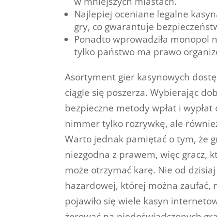
w mniejszych miastach.
Najlepiej oceniane legalne kasy
gry, co gwarantuje bezpieczeństwo
Ponadto wprowadziła monopol na
tylko państwo ma prawo organiz
Asortyment gier kasynowych dostę
ciągle się poszerza. Wybierając do
bezpieczne metody wpłat i wypłat 
nimmer tylko rozrywkę, ale również
Warto jednak pamiętać o tym, że gr
niezgodna z prawem, więc gracz, k
może otrzymać karę. Nie od dzisiaj
hazardowej, której można zaufać,
pojawiło się wiele kasyn internetow
żerować na niedoświadczonych gracz