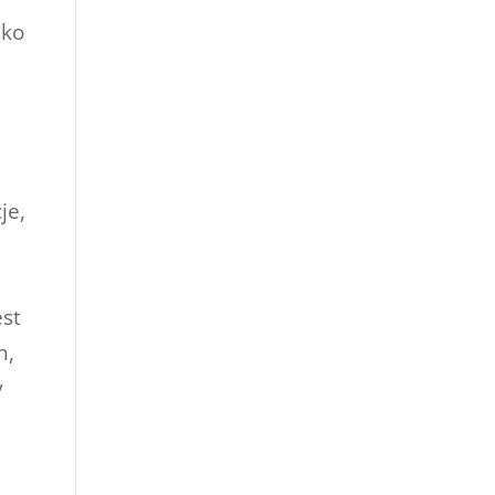
sko
je,
est
h,
y