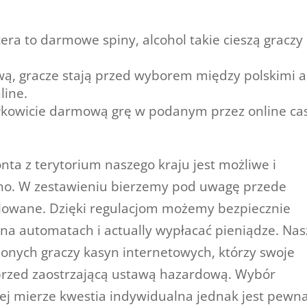
era to darmowe spiny, alcohol takie cieszą graczy
wą, gracze stają przed wyborem między polskimi a
ine.
ałkowicie darmową grę w podanym przez online ca
nta z terytorium naszego kraju jest możliwe i
no. W zestawieniu bierzemy pod uwagę przede
ulowane. Dzięki regulacjom możemy bezpiecznie
 na automatach i actually wypłacać pieniądze. Nas
alonych graczy kasyn internetowych, którzy swoje
o przed zaostrzającą ustawą hazardową. Wybór
żej mierze kwestia indywidualna jednak jest pewn