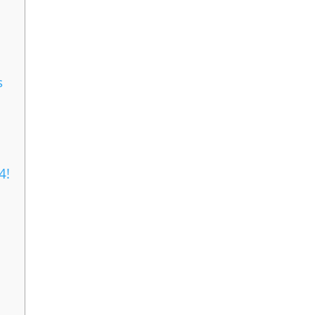
:
s
4!
h
r