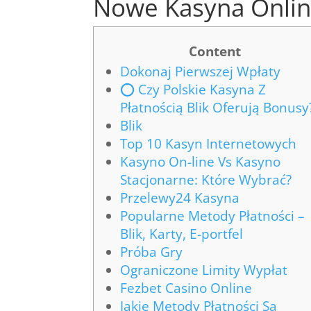
Nowe Kasyna Online
Content
Dokonaj Pierwszej Wpłaty
⭕️ Czy Polskie Kasyna Z
Płatnością Blik Oferują Bonusy
Blik
Top 10 Kasyn Internetowych
Kasyno On-line Vs Kasyno
Stacjonarne: Które Wybrać?
Przelewy24 Kasyna
Popularne Metody Płatności –
Blik, Karty, E-portfel
Próba Gry
Ograniczone Limity Wypłat
Fezbet Casino Online
Jakie Metody Płatności Są