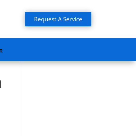
Request A Service
t
I