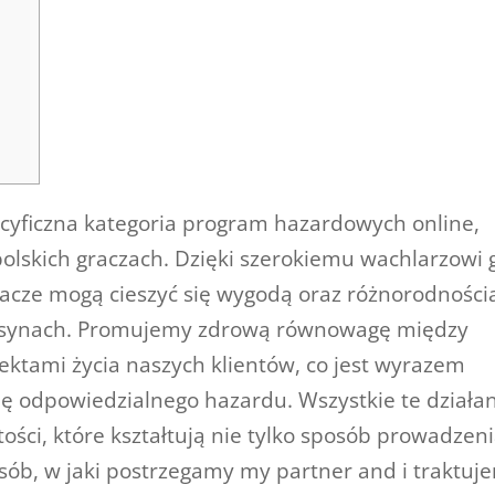
pecyficzna kategoria program hazardowych online,
polskich graczach. Dzięki szerokiemu wachlarzowi 
cze mogą cieszyć się wygodą oraz różnorodności
 kasynach. Promujemy zdrową równowagę między
ktami życia naszych klientów, co jest wyrazem
 odpowiedzialnego hazardu. Wszystkie te działa
ści, które kształtują nie tylko sposób prowadzen
osób, w jaki postrzegamy my partner and i traktuj