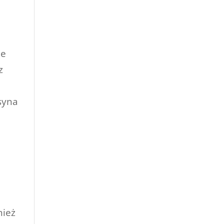
ie
z
syna
nież