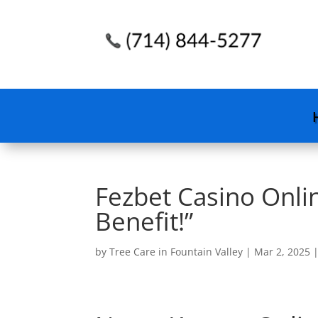
Fezbet Casino Onli
Benefit!”
by
Tree Care in Fountain Valley
|
Mar 2, 2025