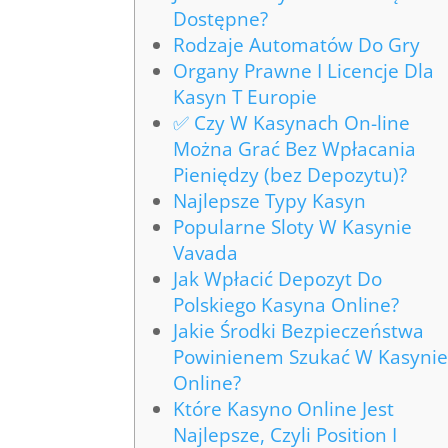
Dostępne?
Rodzaje Automatów Do Gry
Organy Prawne I Licencje Dla
Kasyn T Europie
✅ Czy W Kasynach On-line
Można Grać Bez Wpłacania
Pieniędzy (bez Depozytu)?
Najlepsze Typy Kasyn
Popularne Sloty W Kasynie
Vavada
Jak Wpłacić Depozyt Do
Polskiego Kasyna Online?
Jakie Środki Bezpieczeństwa
Powinienem Szukać W Kasyni
Online?
Które Kasyno Online Jest
Najlepsze, Czyli Position I