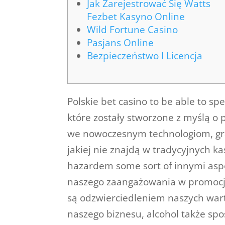
Jak Zarejestrować Się Watts
Fezbet Kasyno Online
Wild Fortune Casino
Pasjans Online
Bezpieczeństwo I Licencja
Polskie bet casino to be able to s
które zostały stworzone z myślą o 
we nowoczesnym technologiom, gra
jakiej nie znajdą w tradycyjnych
hazardem some sort of innymi aspe
naszego zaangażowania w promocję
są odzwierciedleniem naszych warto
naszego biznesu, alcohol także sp