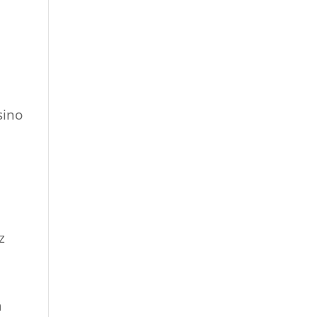
sino
z
a