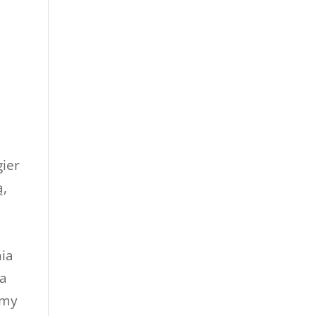
gier
ą,
nia
ia
emy