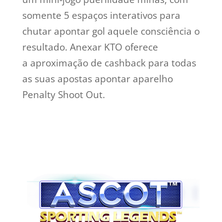
somente 5 espaços interativos para
chutar apontar gol aquele consciência o
resultado. Anexar KTO oferece
a aproximação de cashback para todas
as suas apostas apontar aparelho
Penalty Shoot Out.