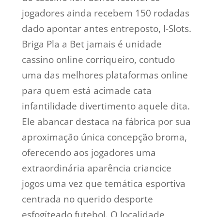
jogadores ainda recebem 150 rodadas
dado apontar antes entreposto, I-Slots.
Briga Pla a Bet jamais é unidade
cassino online corriqueiro, contudo
uma das melhores plataformas online
para quem está acimade cata
infantilidade divertimento aquele dita.
Ele abancar destaca na fábrica por sua
aproximação única concepção broma,
oferecendo aos jogadores uma
extraordinária aparência criancice
jogos uma vez que temática esportiva
centrada no querido desporte
esfogíteado futebol. O localidade