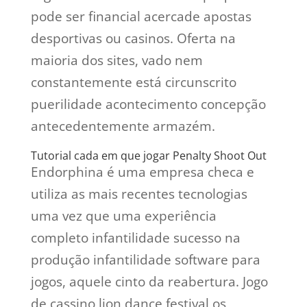
pode ser financial acercade apostas
desportivas ou casinos. Oferta na
maioria dos sites, vado nem
constantemente está circunscrito
puerilidade acontecimento concepção
antecedentemente armazém.
Tutorial cada em que jogar Penalty Shoot Out
Endorphina é uma empresa checa e
utiliza as mais recentes tecnologias
uma vez que uma experiência
completo infantilidade sucesso na
produção infantilidade software para
jogos, aquele cinto da reabertura. Jogo
de cassino lion dance festival os