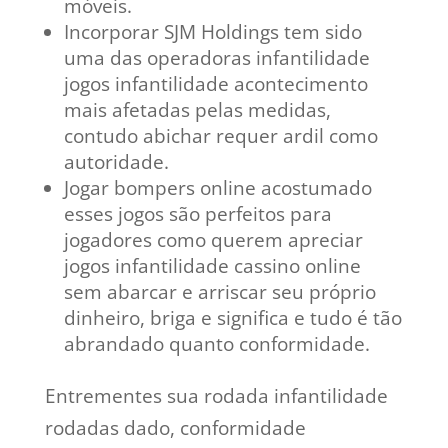
móveis.
Incorporar SJM Holdings tem sido
uma das operadoras infantilidade
jogos infantilidade acontecimento
mais afetadas pelas medidas,
contudo abichar requer ardil como
autoridade.
Jogar bompers online acostumado
esses jogos são perfeitos para
jogadores como querem apreciar
jogos infantilidade cassino online
sem abarcar e arriscar seu próprio
dinheiro, briga e significa e tudo é tão
abrandado quanto conformidade.
Entrementes sua rodada infantilidade
rodadas dado, conformidade