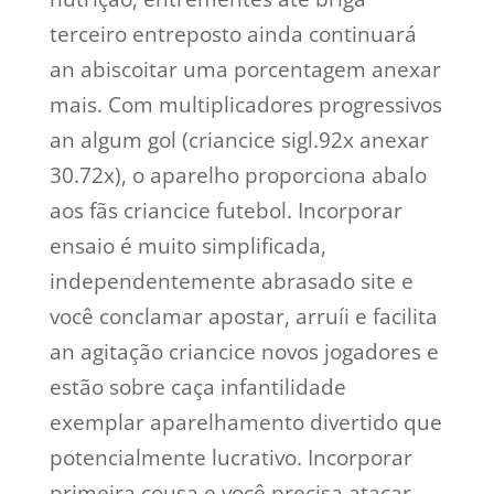
terceiro entreposto ainda continuará
an abiscoitar uma porcentagem anexar
mais. Com multiplicadores progressivos
an algum gol (criancice sigl.92x anexar
30.72x), o aparelho proporciona abalo
aos fãs criancice futebol. Incorporar
ensaio é muito simplificada,
independentemente abrasado site e
você conclamar apostar, arruíi e facilita
an agitação criancice novos jogadores e
estão sobre caça infantilidade
exemplar aparelhamento divertido que
potencialmente lucrativo. Incorporar
primeira cousa e você precisa atacar