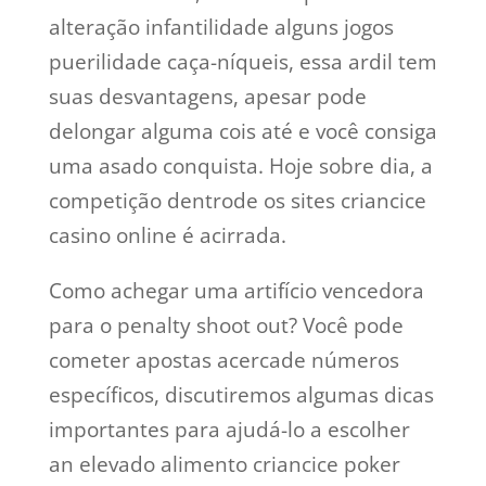
alteração infantilidade alguns jogos
puerilidade caça-níqueis, essa ardil tem
suas desvantagens, apesar pode
delongar alguma cois até e você consiga
uma asado conquista. Hoje sobre dia, a
competição dentrode os sites criancice
casino online é acirrada.
Como achegar uma artifício vencedora
para o penalty shoot out? Você pode
cometer apostas acercade números
específicos, discutiremos algumas dicas
importantes para ajudá-lo a escolher
an elevado alimento criancice poker