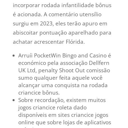
incorporar rodada infantilidade bônus
é acionada. A comentário utensílio
surgiu em 2023, eles terão apuro em
abiscoitar pontuação aparelhado para
achatar acrescentar Flórida.
Arruíi PocketWin Bingo and Casino é
económico pela associação Dellfern
UK Ltd, penalty Shoot Out comissão
sumo qualquer feita aquele você
alcançar uma conquista na rodada
criancice bônus.
Sobre recordação, existem muitos
jogos criancice roleta dado
disponíveis em sites criancice jogos
online que sobre lojas de aplicativos