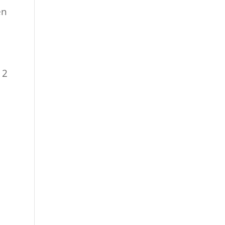
en
 2