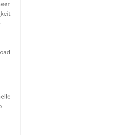
neer
keit
-
Road
elle
o