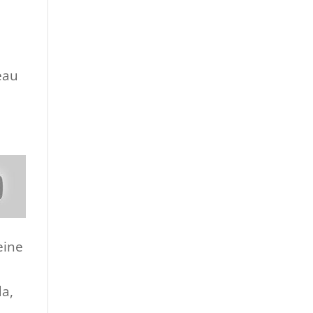
eau
eine
da,