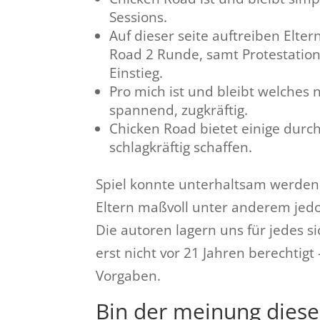
Sessions.
Auf dieser seite auftreiben Elte
Road 2 Runde, samt Protestatio
Einstieg.
Pro mich ist und bleibt welches
spannend, zugkräftig.
Chicken Road bietet einige dur
schlagkräftig schaffen.
Spiel konnte unterhaltsam werden 
Eltern maßvoll unter anderem jedoc
Die autoren lagern uns für jedes si
erst nicht vor 21 Jahren berechtig
Vorgaben.
Bin der meinung dies