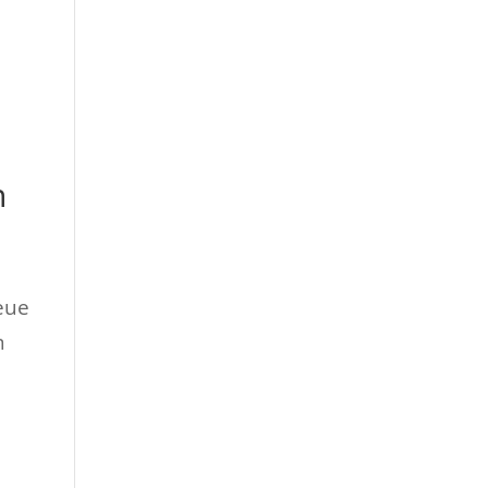
n
eue
m
e