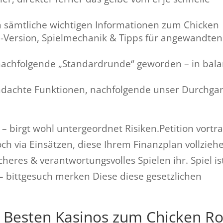
rn sämtliche wichtigen Informationen zum Chicken
n-Version, Spielmechanik & Tipps für angewandten
 nachfolgende „Standardrunde“ geworden – in bala
chdachte Funktionen, nachfolgende unser Durchga
– birgt wohl untergeordnet Risiken.Petition vortr
h via Einsätzen, diese Ihrem Finanzplan vollzieh
cheres & verantwortungsvolles Spielen ihr. Spiel is
t – bittgesuch merken Diese diese gesetzlichen
e Besten Kasinos zum Chicken R