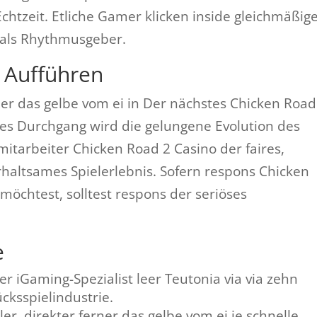
chtzeit. Etliche Gamer klicken inside gleichmäßig
 als Rhythmusgeber.
s Aufführen
er das gelbe vom ei in Der nächstes Chicken Road
es Durchgang wird die gelungene Evolution des
r mitarbeiter Chicken Road 2 Casino der faires,
altsames Spielerlebnis. Sofern respons Chicken
öchtest, solltest respons der seriöses
e
er iGaming-Spezialist leer Teutonia via via zehn
ücksspielindustrie.
er, direkter ferner das gelbe vom ei je schnelle