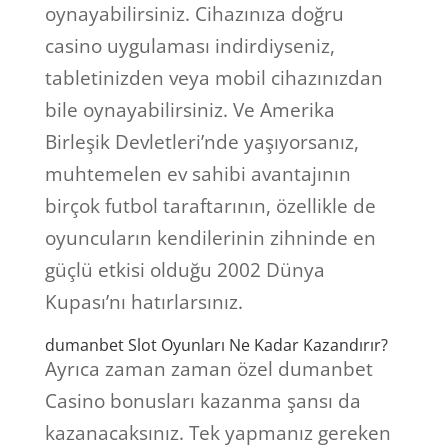
oynayabilirsiniz. Cihazınıza doğru
casino uygulaması indirdiyseniz,
tabletinizden veya mobil cihazınızdan
bile oynayabilirsiniz. Ve Amerika
Birleşik Devletleri’nde yaşıyorsanız,
muhtemelen ev sahibi avantajının
birçok futbol taraftarının, özellikle de
oyuncuların kendilerinin zihninde en
güçlü etkisi olduğu 2002 Dünya
Kupası’nı hatırlarsınız.
dumanbet Slot Oyunları Ne Kadar Kazandırır?
Ayrıca zaman zaman özel dumanbet
Casino bonusları kazanma şansı da
kazanacaksınız. Tek yapmanız gereken