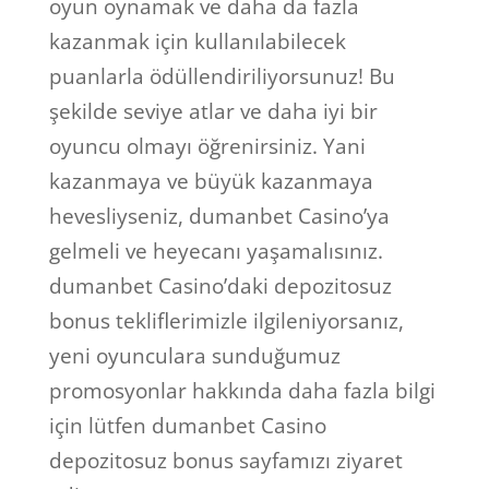
oyun oynamak ve daha da fazla
kazanmak için kullanılabilecek
puanlarla ödüllendiriliyorsunuz! Bu
şekilde seviye atlar ve daha iyi bir
oyuncu olmayı öğrenirsiniz. Yani
kazanmaya ve büyük kazanmaya
hevesliyseniz, dumanbet Casino’ya
gelmeli ve heyecanı yaşamalısınız.
dumanbet Casino’daki depozitosuz
bonus tekliflerimizle ilgileniyorsanız,
yeni oyunculara sunduğumuz
promosyonlar hakkında daha fazla bilgi
için lütfen dumanbet Casino
depozitosuz bonus sayfamızı ziyaret