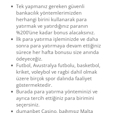
Tek yapmanız gereken güvenli
bankacılık yöntemlerimizden
herhangi birini kullanarak para
yatırmak ve yatırdığınız paranın
%200’üne kadar bonus alacaksınız.
İlk para yatırma işleminizde ve daha
sonra para yatırmaya devam ettiğiniz
sürece her hafta bonusu size anında
ödeyeceğiz.
Futbol, Avustralya futbolu, basketbol,
kriket, voleybol ve ragbi dahil olmak
üzere birçok spor dalında faaliyet
göstermektedir.
Burada para yatırma yönteminizi ve
ayrıca tercih ettiğiniz para birimini
seçersiniz.
dumanbet Casino, bağımsız Malta