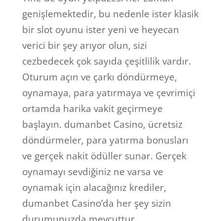
genişlemektedir, bu nedenle ister klasik
bir slot oyunu ister yeni ve heyecan
verici bir şey arıyor olun, sizi
cezbedecek çok sayıda çeşitlilik vardır.
Oturum açın ve çarkı döndürmeye,
oynamaya, para yatırmaya ve çevrimiçi
ortamda harika vakit geçirmeye
başlayın. dumanbet Casino, ücretsiz
döndürmeler, para yatırma bonusları
ve gerçek nakit ödüller sunar. Gerçek
oynamayı sevdiğiniz ne varsa ve
oynamak için alacağınız krediler,
dumanbet Casino’da her şey sizin
durumunuzda mevcuttur.