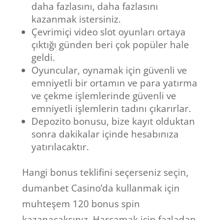
daha fazlasını, daha fazlasını
kazanmak istersiniz.
Çevrimiçi video slot oyunları ortaya
çıktığı günden beri çok popüler hale
geldi.
Oyuncular, oynamak için güvenli ve
emniyetli bir ortamın ve para yatırma
ve çekme işlemlerinde güvenli ve
emniyetli işlemlerin tadını çıkarırlar.
Depozito bonusu, bize kayıt olduktan
sonra dakikalar içinde hesabınıza
yatırılacaktır.
Hangi bonus teklifini seçerseniz seçin,
dumanbet Casino’da kullanmak için
muhteşem 120 bonus spin
kazanacaksınız. Harcamak için fazladan