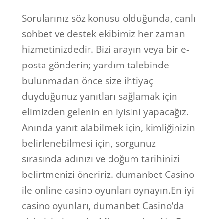
Sorularınız söz konusu olduğunda, canlı
sohbet ve destek ekibimiz her zaman
hizmetinizdedir. Bizi arayın veya bir e-
posta gönderin; yardım talebinde
bulunmadan önce size ihtiyaç
duyduğunuz yanıtları sağlamak için
elimizden gelenin en iyisini yapacağız.
Anında yanıt alabilmek için, kimliğinizin
belirlenebilmesi için, sorgunuz
sırasında adınızı ve doğum tarihinizi
belirtmenizi öneririz. dumanbet Casino
ile online casino oyunları oynayın.En iyi
casino oyunları, dumanbet Casino’da