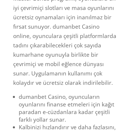
iyi çevrimiçi slotları ve masa oyunlarını
ücretsiz oynamaları için inanılmaz bir
fırsat sunuyor. dumanbet Casino
online, oyunculara çeşitli platformlarda
tadını çıkarabilecekleri çok sayıda
kumarhane oyunuyla birlikte bir
çevrimiçi ve mobil eğlence dünyası
sunar. Uygulamanın kullanımı çok
kolaydır ve ücretsiz olarak indirilebilir.
dumanbet Casino, oyuncuların
oyunlarını finanse etmeleri için kağıt
paradan e-cüzdanlara kadar çeşitli
farklı yollar sunar.
Kalbinizi hızlandırır ve daha fazlasını,