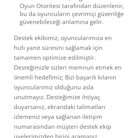
Oyun Otoritesi tarafından düzenlenir,
bu da oyuncuların çevrimiçi güvenliğe
güvenebileceği anlamına gelir.
Destek ekibimiz, oyuncularımıza en
hızlı yanıt süresini sağlamak için
tamamen optimize edilmiştir.
Desteğimizle sizleri memnun etmek en
önemli hedefimiz; Bizi başarılı kılanın
oyuncularımız olduğunu asla
unutmayız. Desteğimize ihtiyaç
duyarsanız, ekrandaki talimatları
izlemeniz veya sağlanan iletişim
numarasından müşteri destek ekip
üyelerimizden birini aramanız