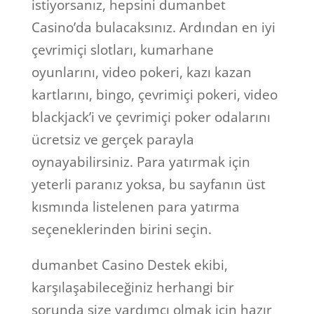
istiyorsanız, hepsini dumanbet
Casino’da bulacaksınız. Ardından en iyi
çevrimiçi slotları, kumarhane
oyunlarını, video pokeri, kazı kazan
kartlarını, bingo, çevrimiçi pokeri, video
blackjack’i ve çevrimiçi poker odalarını
ücretsiz ve gerçek parayla
oynayabilirsiniz. Para yatırmak için
yeterli paranız yoksa, bu sayfanın üst
kısmında listelenen para yatırma
seçeneklerinden birini seçin.
dumanbet Casino Destek ekibi,
karşılaşabileceğiniz herhangi bir
sorunda size yardımcı olmak için hazır