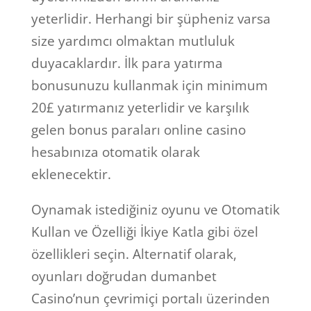
yeterlidir. Herhangi bir şüpheniz varsa
size yardımcı olmaktan mutluluk
duyacaklardır. İlk para yatırma
bonusunuzu kullanmak için minimum
20£ yatırmanız yeterlidir ve karşılık
gelen bonus paraları online casino
hesabınıza otomatik olarak
eklenecektir.
Oynamak istediğiniz oyunu ve Otomatik
Kullan ve Özelliği İkiye Katla gibi özel
özellikleri seçin. Alternatif olarak,
oyunları doğrudan dumanbet
Casino’nun çevrimiçi portalı üzerinden