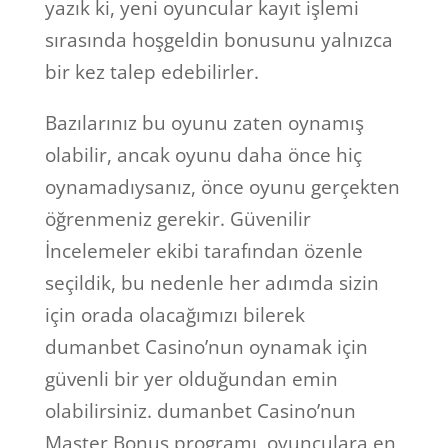
yazık ki, yeni oyuncular kayıt işlemi
sırasında hoşgeldin bonusunu yalnızca
bir kez talep edebilirler.
Bazılarınız bu oyunu zaten oynamış
olabilir, ancak oyunu daha önce hiç
oynamadıysanız, önce oyunu gerçekten
öğrenmeniz gerekir. Güvenilir
İncelemeler ekibi tarafından özenle
seçildik, bu nedenle her adımda sizin
için orada olacağımızı bilerek
dumanbet Casino’nun oynamak için
güvenli bir yer olduğundan emin
olabilirsiniz. dumanbet Casino’nun
Master Bonus programı, oyunculara en