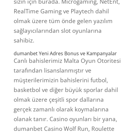
sizin için burada. Microgaming, NetEnt,
RealTime Gaming ve Playtech dahil
olmak üzere tüm önde gelen yazılım
sağlayıcılarından slot oyunlarına
sahibiz.
dumanbet Yeni Adres Bonus ve Kampanyalar
Canlı bahislerimiz Malta Oyun Otoritesi
tarafından lisanslanmıştır ve
müşterilerimizin bahislerini futbol,
basketbol ve diğer büyük sporlar dahil
olmak üzere çeşitli spor dallarına
gerçek zamanlı olarak koymalarına
olanak tanır. Casino oyunları bir yana,
dumanbet Casino Wolf Run, Roulette