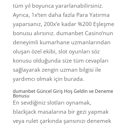
tüm yıl boyunca yararlanabilirsiniz.
Ayrıca, 1x’ten daha fazla Para Yatırma
yaparsanız, 200x’e kadar %200 Eşleşme
bonusu alırsınız. dumanbet Casino’nun
deneyimli kumarhane uzmanlarından
oluşan özel ekibi, slot oyunları söz
konusu olduğunda size tüm cevapları
sağlayarak zengin uzman bilgisi ile
yardımcı olmak için burada.
dumanbet Güncel Giriş Hoş Geldin ve Deneme
Bonusu
En sevdiğiniz slotları oynamak,
blackjack masalarına bir gezi yapmak
veya rulet çarkında şansınızı denemek