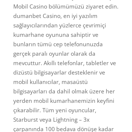
Mobil Casino bölümümüzü ziyaret edin.
dumanbet Casino, en iyi yazılım
sağlayıcılarından yüzlerce çevrimiçi
kumarhane oyununa sahiptir ve
bunların tümü cep telefonunuzda
gerçek paralı oyunlar olarak da
mevcuttur. Akıllı telefonlar, tabletler ve
dizüstü bilgisayarlar desteklenir ve
mobil kullanıcılar, masaüstü
bilgisayarları da dahil olmak üzere her
yerden mobil kumarhanemizin keyfini
çıkarabilir. Tüm yeni oyuncular,
Starburst veya Lightning – 3x
çarpanında 100 bedava dönüşe kadar