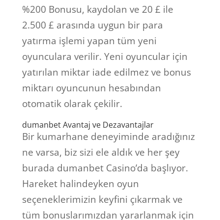
%200 Bonusu, kaydolan ve 20 £ ile
2.500 £ arasında uygun bir para
yatırma işlemi yapan tüm yeni
oyunculara verilir. Yeni oyuncular için
yatırılan miktar iade edilmez ve bonus
miktarı oyuncunun hesabından
otomatik olarak çekilir.
dumanbet Avantaj ve Dezavantajlar
Bir kumarhane deneyiminde aradığınız
ne varsa, biz sizi ele aldık ve her şey
burada dumanbet Casino’da başlıyor.
Hareket halindeyken oyun
seçeneklerimizin keyfini çıkarmak ve
tüm bonuslarımızdan yararlanmak için