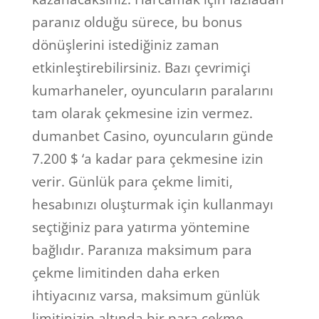
paranız olduğu sürece, bu bonus
dönüşlerini istediğiniz zaman
etkinleştirebilirsiniz. Bazı çevrimiçi
kumarhaneler, oyuncuların paralarını
tam olarak çekmesine izin vermez.
dumanbet Casino, oyuncuların günde
7.200 $ ‘a kadar para çekmesine izin
verir. Günlük para çekme limiti,
hesabınızı oluşturmak için kullanmayı
seçtiğiniz para yatırma yöntemine
bağlıdır. Paranıza maksimum para
çekme limitinden daha erken
ihtiyacınız varsa, maksimum günlük
limitinizin altında bir para çekme