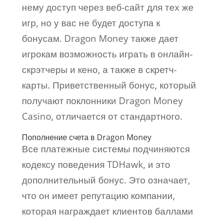
нему доступ через веб-сайт для тех же
игр, но у вас не будет доступа к
бонусам. Dragon Money также дает
игрокам возможность играть в онлайн-
скрэтчеры и кено, а также в скретч-
карты. Приветственный бонус, который
получают поклонники Dragon Money
Casino, отличается от стандартного.
Пополнение счета в Dragon Money
Все платежные системы подчиняются
кодексу поведения TDHawk, и это
дополнительный бонус. Это означает,
что он имеет репутацию компании,
которая награждает клиентов баллами