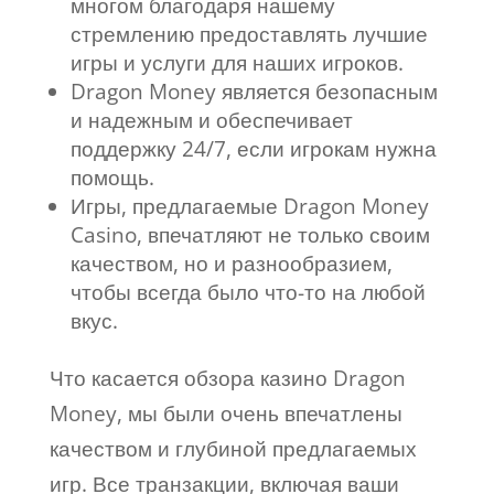
многом благодаря нашему
стремлению предоставлять лучшие
игры и услуги для наших игроков.
Dragon Money является безопасным
и надежным и обеспечивает
поддержку 24/7, если игрокам нужна
помощь.
Игры, предлагаемые Dragon Money
Casino, впечатляют не только своим
качеством, но и разнообразием,
чтобы всегда было что-то на любой
вкус.
Что касается обзора казино Dragon
Money, мы были очень впечатлены
качеством и глубиной предлагаемых
игр. Все транзакции, включая ваши