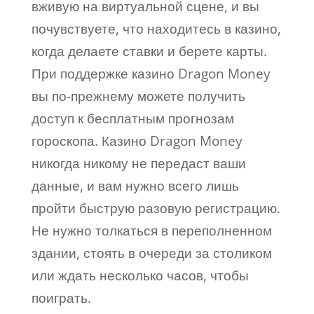
вживую на виртуальной сцене, и вы
почувствуете, что находитесь в казино,
когда делаете ставки и берете карты.
При поддержке казино Dragon Money
вы по-прежнему можете получить
доступ к бесплатным прогнозам
гороскопа. Казино Dragon Money
никогда никому не передаст ваши
данные, и вам нужно всего лишь
пройти быструю разовую регистрацию.
Не нужно толкаться в переполненном
здании, стоять в очереди за столиком
или ждать несколько часов, чтобы
поиграть.