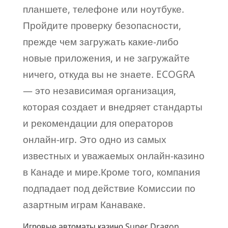
планшете, телефоне или ноутбуке.
Пройдите проверку безопасности,
прежде чем загружать какие-либо
новые приложения, и не загружайте
ничего, откуда вы не знаете. ECOGRA
— это независимая организация,
которая создает и внедряет стандарты
и рекомендации для операторов
онлайн-игр. Это одно из самых
известных и уважаемых онлайн-казино
в Канаде и мире.Кроме того, компания
подпадает под действие Комиссии по
азартным играм Канаваке.
Игровые автоматы казино Super Dragon