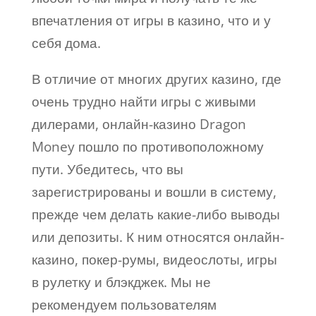
впечатления от игры в казино, что и у
себя дома.
В отличие от многих других казино, где
очень трудно найти игры с живыми
дилерами, онлайн-казино Dragon
Money пошло по противоположному
пути. Убедитесь, что вы
зарегистрированы и вошли в систему,
прежде чем делать какие-либо выводы
или депозиты. К ним относятся онлайн-
казино, покер-румы, видеослоты, игры
в рулетку и блэкджек. Мы не
рекомендуем пользователям