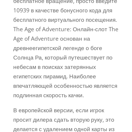
бесплатное вращение, просто введите
10939 в качестве бонусного кода для
бесплатного виртуального посещения.
The Age of Adventure: Онлайн-слот The
Age of Adventure основан на
древнеегипетской легенде о боге
Солнца Ра, который путешествует по
небесам в поисках затерянных
египетских пирамид. Наиболее
впечатляющей особенностью является
подлинная скорость качки.
В европейской версии, если игрок
просит дилера сдать вторую руку, это
делается с удалением одной карты из