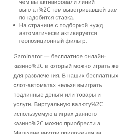
чем вы активировали линий
выплат%2C тем выветривавшей вам
понадобится ставка.
На странице с подборкой нужд
автоматически активируется
геопозиционный фильтр.
Gaminator — бесплатное онлайн-
казино%2C в который можно играть же
для развлечения. В наших бесплатных
слот-автоматах нельзя выиграть
подлинные деньги или товары и
услуги. Виртуальную валюту%2C
используемую а играх данного
казино%2C можно приобрести а
Магазине внутри приложения за