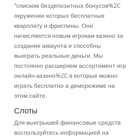
“списком бездепозитных бонусов%2C
окружении которых бесплатные
кварплату и фриспины. Они
начисляются новым игрокам казино за
создание аккаунта и способны
выиграть реальные деньги. Мы
постоянно расширяем ассортимент игр
онлайн-казино%2C в которые можно
играть бесплатно а деморежиме на
этом сайте.
Слоты
Для выигрышей финансовые средств
воспользуйтесь информацией на