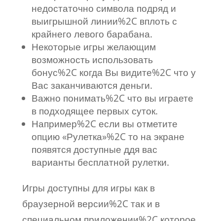
недостаточно символа подряд и
выигрышной линии%2C вплоть с
крайнего левого барабана.
Некоторые игры желающим
возможность использовать
бонус%2C когда Вы видите%2C что у
Вас заканчиваются деньги.
Важно понимать%2C что вы играете
в подходящее первых суток.
Например%2C если вы отметите
опцию «Рулетка»%2C то на экране
появятся доступные ддя вас
варианты бесплатной рулетки.
Игры доступны для игры как в
браузерной версии%2C так и в
специальном приложении%2C которое