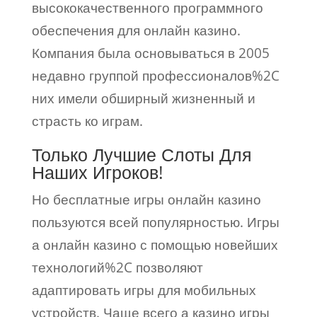
высококачественного программного
обеспечения для онлайн казино.
Компания была основываться в 2005
недавно группой профессионалов%2C
них имели обширный жизненный и
страсть ко играм.
Только Лучшие Слоты Для
Наших Игроков!
Но бесплатные игры онлайн казино
пользуются всей популярностью. Игры
а онлайн казино с помощью новейших
технологий%2C позволяют
адаптировать игры для мобильных
устройств. Чаще всего а казино игры