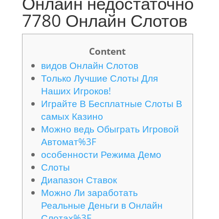
Онлайн недостаточно
7780 Онлайн Слотов
Content
видов Онлайн Слотов
Только Лучшие Слоты Для
Наших Игроков!
Играйте В Бесплатные Слоты В
самых Казино
Можно ведь Обыграть Игровой
Автомат%3F
особенности Режима Демо
Слоты
Диапазон Ставок
Можно Ли заработать
Реальные Деньги в Онлайн
Слотах%3F