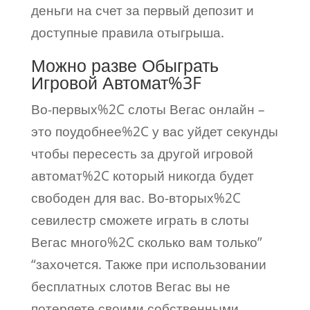
деньги на счет за первый депозит и
доступные правила отыгрыша.
Можно разве Обыграть
Игровой Автомат%3F
Во-первых%2C слоты Вегас онлайн –
это поудобнее%2C у вас уйдет секунды
чтобы пересесть за другой игровой
автомат%2C который никогда будет
свободен для вас. Во-вторых%2C
севилестр сможете играть в слоты
Вегас много%2C сколько вам только”
“захочется. Также при использовании
бесплатных слотов Вегас вы не
потеряете своими собственными