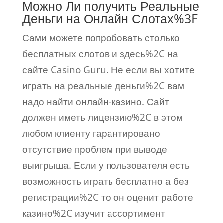
Можно Ли получить Реальные
Деньги на Онлайн Слотах%3F
Сами можете попробовать столько
бесплатных слотов и здесь%2C на
сайте Casino Guru. Не если вы хотите
играть на реальные деньги%2C вам
надо найти онлайн-казино. Сайт
должен иметь лицензию%2C в этом
любом клиенту гарантировано
отсутствие проблем при выводе
выигрыша. Если у пользователя есть
возможность играть бесплатно а без
регистрации%2C то он оценит работе
казино%2C изучит ассортимент