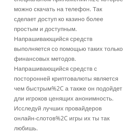
можно скачать на телефон. Так
сделает доступ ко казино более
простым и доступным.
Напрашивающийся средств
выполняется со помощью таких только
финансовых методов.
Напрашивающийся средств с
посторонней криптовалюты является
чем быстрым%2C а также он подойдет
дли игроков ценящих анонимность.
Исследуй лучших провайдеров
онлайн-слотов%2C игры их ты так
любишь.