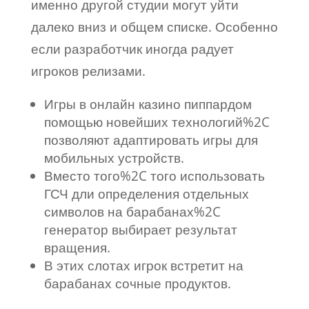
именно другой студии могут уйти
далеко вниз и общем списке. Особенно
если разработчик иногда радует
игроков релизами.
Игры в онлайн казино пиппардом
помощью новейших технологий%2C
позволяют адаптировать игры для
мобильных устройств.
Вместо того%2C того использовать
ГСЧ дли определения отдельных
символов на барабанах%2C
генератор выбирает результат
вращения.
В этих слотах игрок встретит на
барабанах сочные продуктов.