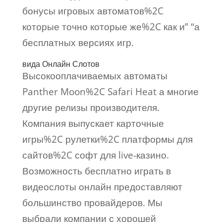
бонусы игровых автоматов%2C
которые точно которые же%2C как и” “а
бесплатных версиях игр.
вида Онлайн Слотов
Высокооплачиваемых автоматы
Panther Moon%2C Safari Heat а многие
другие релизы производителя.
Компания выпускает карточные
игры%2C рулетки%2C платформы для
сайтов%2C софт для live-казино.
Возможность бесплатно играть в
видеослоты онлайн предоставляют
большинство провайдеров. Мы
выбрали компании с хорошей