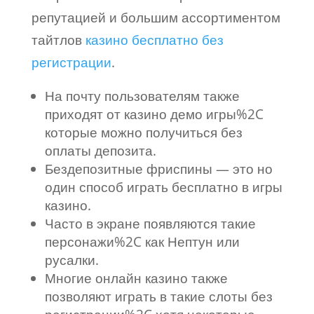
репутацией и большим ассортиментом
тайтлов
казино бесплатно без
регистрации
.
На почту пользователям также
приходят от казино демо игры%2C
которые можно получиться без
оплаты депозита.
Бездепозитные фриспины — это но
один способ играть бесплатно в игры
казино.
Часто в экране появляются такие
персонажи%2C как Нептун или
русалки.
Многие онлайн казино также
позволяют играть в такие слоты без