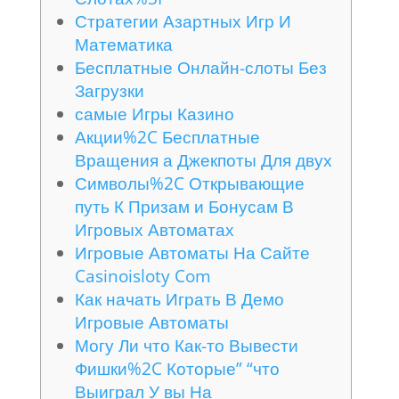
Стратегии Азартных Игр И
Математика
Бесплатные Онлайн-слоты Без
Загрузки
самые Игры Казино
Акции%2C Бесплатные
Вращения а Джекпоты Для двух
Символы%2C Открывающие
путь К Призам и Бонусам В
Игровых Автоматах
Игровые Автоматы На Сайте
Casinoisloty Com
Как начать Играть В Демо
Игровые Автоматы
Могу Ли что Как-то Вывести
Фишки%2C Которые” “что
Выиграл У вы На