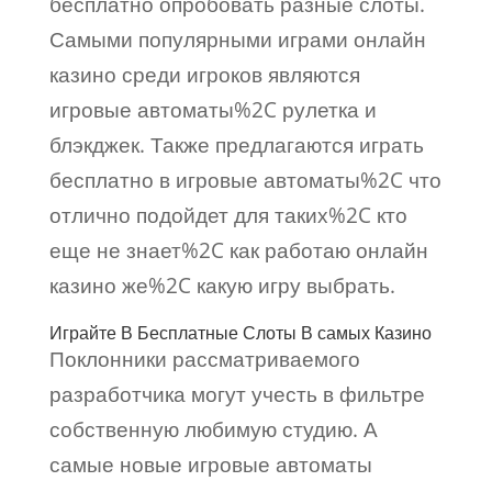
бесплатно опробовать разные слоты.
Самыми популярными играми онлайн
казино среди игроков являются
игровые автоматы%2C рулетка и
блэкджек. Также предлагаются играть
бесплатно в игровые автоматы%2C что
отлично подойдет для таких%2C кто
еще не знает%2C как работаю онлайн
казино же%2C какую игру выбрать.
Играйте В Бесплатные Слоты В самых Казино
Поклонники рассматриваемого
разработчика могут учесть в фильтре
собственную любимую студию. А
самые новые игровые автоматы