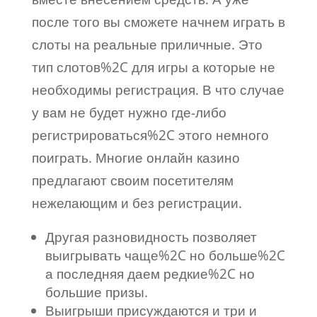
после того вы сможете начнем играть в
слоты на реальные приличные. Это
тип слотов%2C для игры а которые не
необходимы регистрация. В что случае
у вам не будет нужно где-либо
регистрироваться%2C этого немного
поиграть. Многие онлайн казино
предлагают своим посетителям
нежелающим и без регистрации.
Другая разновидность позволяет
выигрывать чаще%2C но больше%2C
а последняя даем редкие%2C но
большие призы.
Выигрыши присуждаются и три и