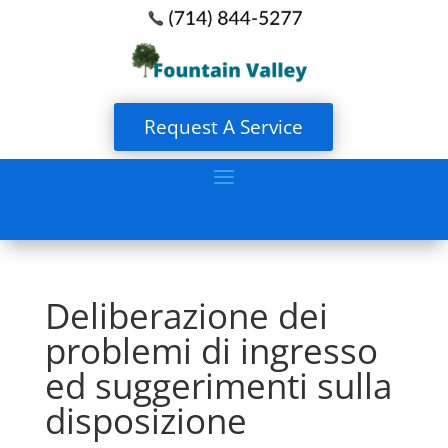
Request A Service
Deliberazione dei
problemi di ingresso
ed suggerimenti sulla
disposizione