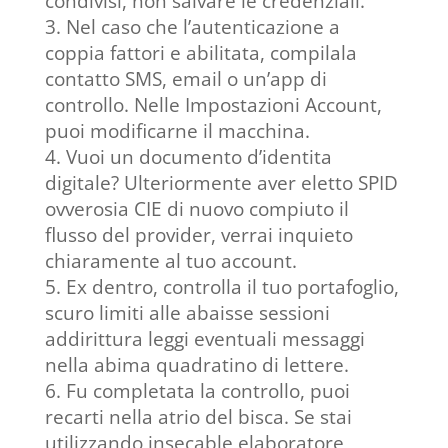
condivisi, non salvare le credenziali.
Nel caso che l’autenticazione a
coppia fattori e abilitata, compilala
contatto SMS, email o un’app di
controllo. Nelle Impostazioni Account,
puoi modificarne il macchina.
Vuoi un documento d’identita
digitale? Ulteriormente aver eletto SPID
ovverosia CIE di nuovo compiuto il
flusso del provider, verrai inquieto
chiaramente al tuo account.
Ex dentro, controlla il tuo portafoglio,
scuro limiti alle abaisse sessioni
addirittura leggi eventuali messaggi
nella abima quadratino di lettere.
Fu completata la controllo, puoi
recarti nella atrio del bisca. Se stai
utilizzando insecable elaboratore