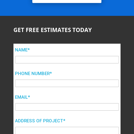
GET FREE ESTIMATES TODAY
NAME*
PHONE NUMBER*
EMAIL*
ADDRESS OF PROJECT*