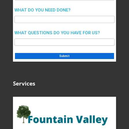
WHAT DO YOU NEED DONE?
WHAT QUESTIONS DO YOU HAVE FOR US?
Services