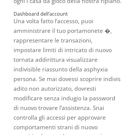
ogni i casa da gioco della nostra ripiano.
Dashboard dell’account
Una volta fatto l’accesso, puoi
amministrare il tuo portamonete �,
rappresentare le transazioni,
impostare limiti di intricato di nuovo
tornata addirittura visualizzare
indivisible riassunto della asphyxia
persona. Se mai dovessi scoprire indivis
adito non autorizzato, dovresti
modificare senza indugio la password
di nuovo trovare l’assistenza. Snai
controlla gli accessi per approvare
comportamenti strani di nuovo