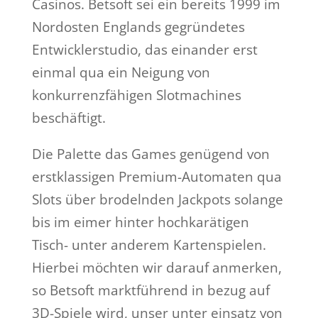
Casinos. Betsoft sei ein bereits 1999 im
Nordosten Englands gegründetes
Entwicklerstudio, das einander erst
einmal qua ein Neigung von
konkurrenzfähigen Slotmachines
beschäftigt.
Die Palette das Games genügend von
erstklassigen Premium-Automaten qua
Slots über brodelnden Jackpots solange
bis im eimer hinter hochkarätigen
Tisch- unter anderem Kartenspielen.
Hierbei möchten wir darauf anmerken,
so Betsoft marktführend in bezug auf
3D-Spiele wird, unser unter einsatz von