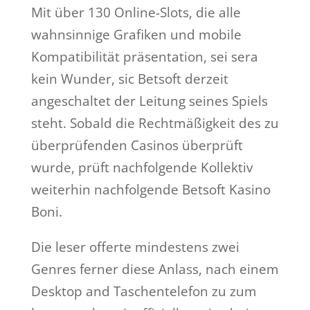
Mit über 130 Online-Slots, die alle
wahnsinnige Grafiken und mobile
Kompatibilität präsentation, sei sera
kein Wunder, sic Betsoft derzeit
angeschaltet der Leitung seines Spiels
steht. Sobald die Rechtmäßigkeit des zu
überprüfenden Casinos überprüft
wurde, prüft nachfolgende Kollektiv
weiterhin nachfolgende Betsoft Kasino
Boni.
Die leser offerte mindestens zwei
Genres ferner diese Anlass, nach einem
Desktop and Taschentelefon zu zum