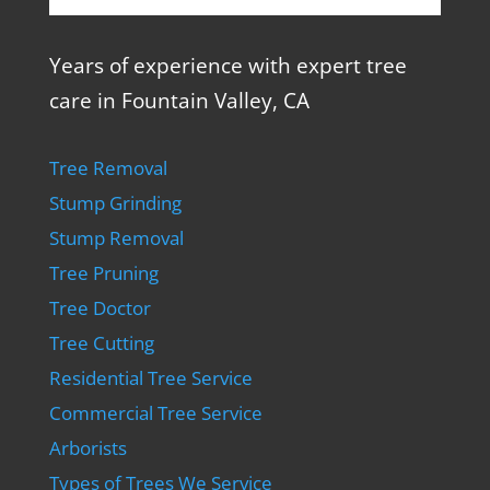
Years of experience with expert tree
care in Fountain Valley, CA
Tree Removal
Stump Grinding
Stump Removal
Tree Pruning
Tree Doctor
Tree Cutting
Residential Tree Service
Commercial Tree Service
Arborists
Types of Trees We Service