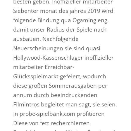
besten geben. Inoffizieller mitarbeiter
Siebenter monat des jahres 2019 wird
folgende Bindung qua Ogaming eng,
damit unser Radius der Spiele nach
ausbauen. Nachfolgende
Neuerscheinungen sie sind quasi
Hollywood-Kassenschlager inoffizieller
mitarbeiter Erreichbar-
Glücksspielmarkt gefeiert, wodurch
diese großen Sommerausgaben per
annum durch beeindruckenden
Filmintros begleitet man sagt, sie seien.
In probe-spielbank.com profitieren
Diese von fett recherchierten