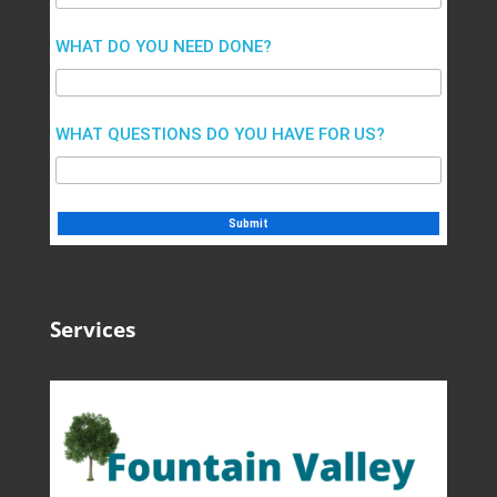
WHAT DO YOU NEED DONE?
WHAT QUESTIONS DO YOU HAVE FOR US?
Services