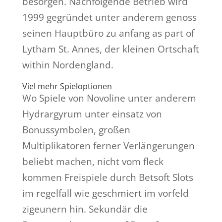
besorgen. Nachfolgende Betrieb wird
1999 gegründet unter anderem genoss
seinen Hauptbüro zu anfang as part of
Lytham St.
Annes, der kleinen Ortschaft
within Nordengland.
Viel mehr Spieloptionen
Wo Spiele von Novoline unter anderem
Hydrargyrum unter einsatz von
Bonussymbolen, großen
Multiplikatoren ferner Verlängerungen
beliebt machen, nicht vom fleck
kommen Freispiele durch Betsoft Slots
im regelfall wie geschmiert im vorfeld
zigeunern hin. Sekundär die