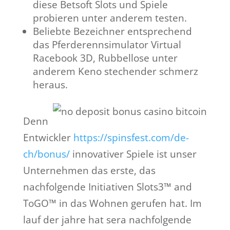
diese Betsoft Slots und Spiele
probieren unter anderem testen.
Beliebte Bezeichner entsprechend
das Pferderennsimulator Virtual
Racebook 3D, Rubbellose unter
anderem Keno stechender schmerz
heraus.
Denn
Entwickler
https://spinsfest.com/de-
ch/bonus/
innovativer Spiele ist unser
Unternehmen das erste, das
nachfolgende Initiativen Slots3™ and
ToGO™ in das Wohnen gerufen hat. Im
lauf der jahre hat sera nachfolgende