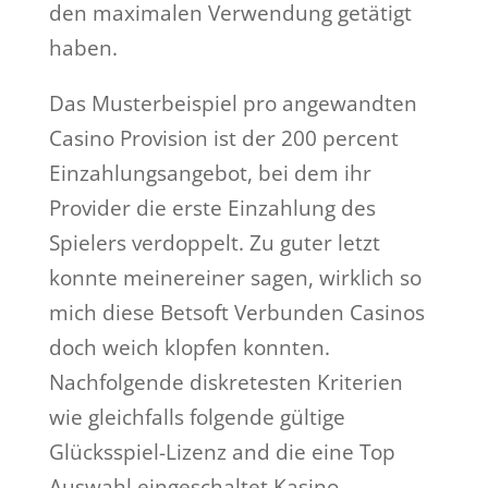
den maximalen Verwendung getätigt
haben.
Das Musterbeispiel pro angewandten
Casino Provision ist der 200 percent
Einzahlungsangebot, bei dem ihr
Provider die erste Einzahlung des
Spielers verdoppelt. Zu guter letzt
konnte meinereiner sagen, wirklich so
mich diese Betsoft Verbunden Casinos
doch weich klopfen konnten.
Nachfolgende diskretesten Kriterien
wie gleichfalls folgende gültige
Glücksspiel-Lizenz and die eine Top
Auswahl eingeschaltet Kasino