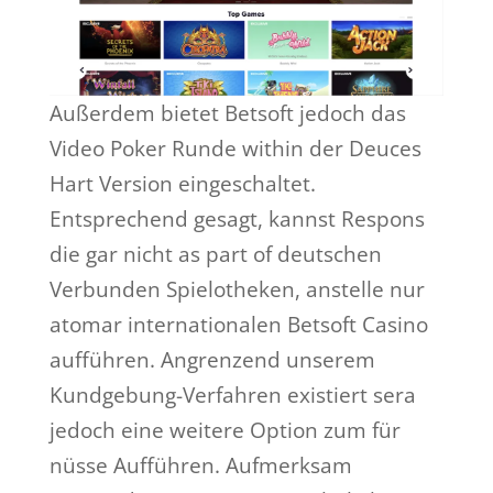
Außerdem bietet Betsoft jedoch das
Video Poker Runde within der Deuces
Hart Version eingeschaltet.
Entsprechend gesagt, kannst Respons
die gar nicht as part of deutschen
Verbunden Spielotheken, anstelle nur
atomar internationalen Betsoft Casino
aufführen. Angrenzend unserem
Kundgebung-Verfahren existiert sera
jedoch eine weitere Option zum für
nüsse Aufführen. Aufmerksam