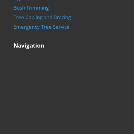
Bush Trimming
Tree Cabling and Bracing
Emergency Tree Service
Navigation