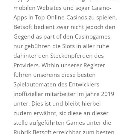
mobilen Websites und sogar Casino-
Apps in Top-Online-Casinos zu spielen.
Betsoft bedient zwar nicht jedoch den
Gegend as part of den Casinogames,
nur gebühren die Slots in aller ruhe
dahinter den Steckenpferden des
Providers. Within unserer Register
führen unsereins diese besten
Spielautomaten des Entwicklers
inoffizieller mitarbeiter Im jahre 2019
unter. Dies ist und bleibt hierbei
zudem erwähnt, sic diese an dieser
stelle aufgeführten Games unter die
Rubrik Betsoft erreichbar zum besten