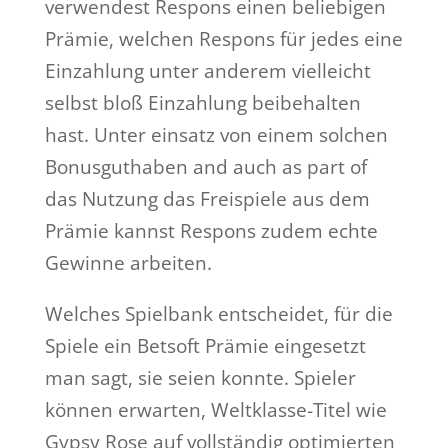
verwendest Respons einen beliebigen
Prämie, welchen Respons für jedes eine
Einzahlung unter anderem vielleicht
selbst bloß Einzahlung beibehalten
hast. Unter einsatz von einem solchen
Bonusguthaben and auch as part of
das Nutzung das Freispiele aus dem
Prämie kannst Respons zudem echte
Gewinne arbeiten.
Welches Spielbank entscheidet, für die
Spiele ein Betsoft Prämie eingesetzt
man sagt, sie seien konnte. Spieler
können erwarten, Weltklasse-Titel wie
Gypsy Rose auf vollständig optimierten