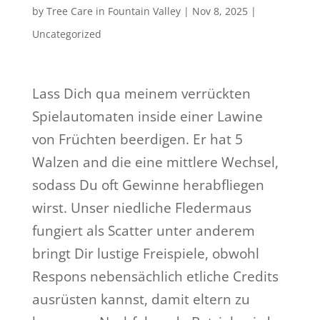
by
Tree Care in Fountain Valley
|
Nov 8, 2025
|
Uncategorized
Lass Dich qua meinem verrückten
Spielautomaten inside einer Lawine
von Früchten beerdigen. Er hat 5
Walzen and die eine mittlere Wechsel,
sodass Du oft Gewinne herabfliegen
wirst. Unser niedliche Fledermaus
fungiert als Scatter unter anderem
bringt Dir lustige Freispiele, obwohl
Respons nebensächlich etliche Credits
ausrüsten kannst, damit eltern zu