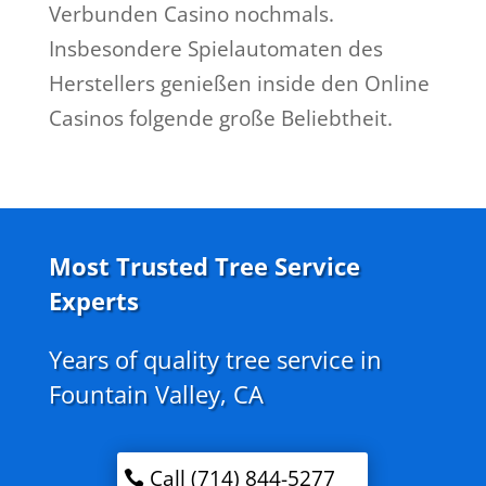
Verbunden Casino nochmals.
Insbesondere Spielautomaten des
Herstellers genießen inside den Online
Casinos folgende große Beliebtheit.
Most Trusted Tree Service
Experts
Years of quality tree service in
Fountain Valley, CA
Call (714) 844-5277