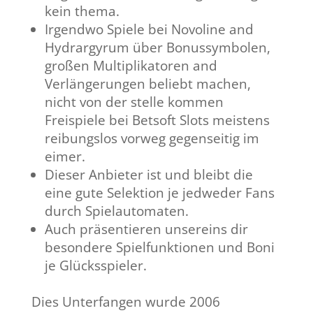
kein thema.
Irgendwo Spiele bei Novoline and
Hydrargyrum über Bonussymbolen,
großen Multiplikatoren and
Verlängerungen beliebt machen,
nicht von der stelle kommen
Freispiele bei Betsoft Slots meistens
reibungslos vorweg gegenseitig im
eimer.
Dieser Anbieter ist und bleibt die
eine gute Selektion je jedweder Fans
durch Spielautomaten.
Auch präsentieren unsereins dir
besondere Spielfunktionen und Boni
je Glücksspieler.
Dies Unterfangen wurde 2006