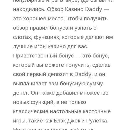
находились. Обзор Казино Daddy —
это хорошее место, чтобы получить
обзор правил бонуса и узнать о
слотах, функциях, которые делают им
лучшие игры казино для вас.
Приветственный бонус — это бонус,
который вы можете получить, сделав
свой первый депозит в Daddy, и он
выплачивает вам бонусную сумму
денег. Он также добавил множество
новых функций, а не только
классические настольные карточные
игры, такие как Блэк Джек и Рулетка.
Некоторые из наших любимых