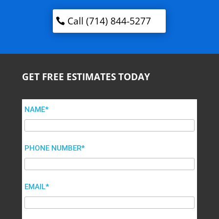
Call (714) 844-5277
GET FREE ESTIMATES TODAY
NAME*
PHONE NUMBER*
EMAIL*