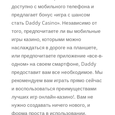
доступно с мобильного телефона и
предлагает бонус «игра с шансом
стать Daddy Casino». Независимо от
того, предпочитаете ли вы мобильные
игры казино, которыми можно
наслаждаться в дороге на планшете,
или предпочитаете приложение «все-в-
одном» на своем смартфоне, Daddy
предоставит вам все необходимое. Мы
рекомендуем вам играть прямо сейчас
и воспользоваться преимуществами
лучших игр онлайн-казино!. Вам не
нужно создавать ничего нового, и
форма проста в использовании.