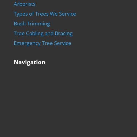
Arborists
Types of Trees We Service
Bush Trimming
Tree Cabling and Bracing
Emergency Tree Service
Navigation