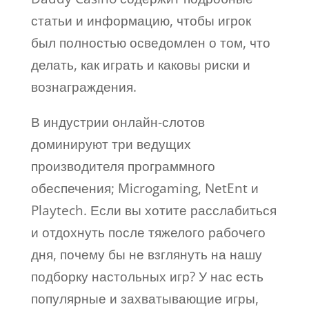
статьи и информацию, чтобы игрок
был полностью осведомлен о том, что
делать, как играть и каковы риски и
вознаграждения.
В индустрии онлайн-слотов
доминируют три ведущих
производителя программного
обеспечения; Microgaming, NetEnt и
Playtech. Если вы хотите расслабиться
и отдохнуть после тяжелого рабочего
дня, почему бы не взглянуть на нашу
подборку настольных игр? У нас есть
популярные и захватывающие игры,