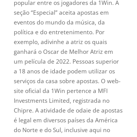
popular entre os jogadores da 1Win. A
seção “Especial” aceita apostas em
eventos do mundo da música, da
política e do entretenimento. Por
exemplo, adivinhe a atriz os quais
ganhará o Oscar de Melhor Atriz em
um película de 2022. Pessoas superior
a 18 anos de idade podem utilizar os
serviços da casa sobre apostas. O web-
site oficial da 1Win pertence a MFI
Investments Limited, registrada no
Chipre. A atividade de odaie de apostas
é legal em diversos países da América
do Norte e do Sul, inclusive aqui no