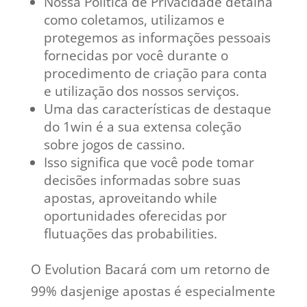
Nossa Política de Privacidade detalha
como coletamos, utilizamos e
protegemos as informações pessoais
fornecidas por você durante o
procedimento de criação para conta
e utilização dos nossos serviços.
Uma das características de destaque
do 1win é a sua extensa coleção
sobre jogos de cassino.
Isso significa que você pode tomar
decisões informadas sobre suas
apostas, aproveitando while
oportunidades oferecidas por
flutuações das probabilities.
O Evolution Bacará com um retorno de
99% dasjenige apostas é especialmente