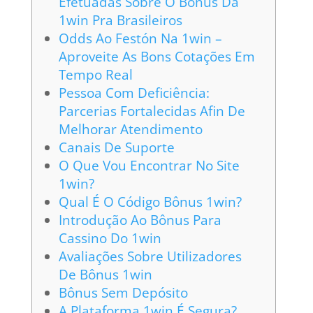
Efetuadas Sobre O Bônus Da
1win Pra Brasileiros
Odds Ao Festón Na 1win –
Aproveite As Bons Cotações Em
Tempo Real
Pessoa Com Deficiência:
Parcerias Fortalecidas Afin De
Melhorar Atendimento
Canais De Suporte
O Que Vou Encontrar No Site
1win?
Qual É O Código Bônus 1win?
Introdução Ao Bônus Para
Cassino Do 1win
Avaliações Sobre Utilizadores
De Bônus 1win
Bônus Sem Depósito
A Plataforma 1win É Segura?