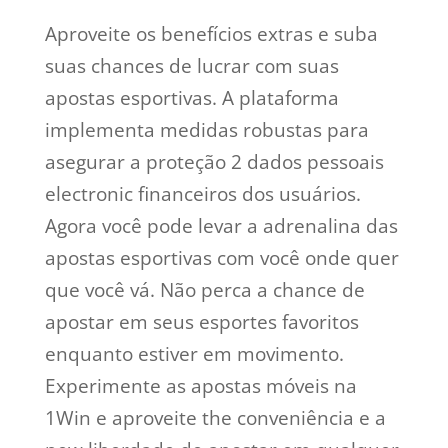
Aproveite os benefícios extras e suba
suas chances de lucrar com suas
apostas esportivas. A plataforma
implementa medidas robustas para
asegurar a proteção 2 dados pessoais
electronic financeiros dos usuários.
Agora você pode levar a adrenalina das
apostas esportivas com você onde quer
que você vá. Não perca a chance de
apostar em seus esportes favoritos
enquanto estiver em movimento.
Experimente as apostas móveis na
1Win e aproveite the conveniência e a