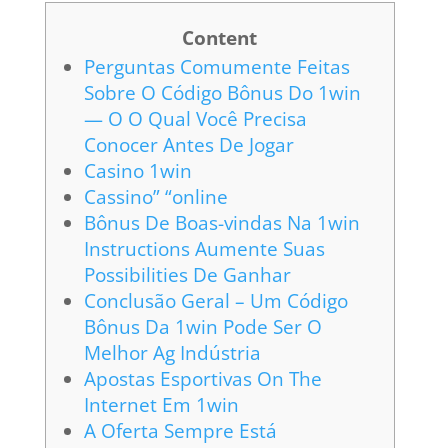
Content
Perguntas Comumente Feitas
Sobre O Código Bônus Do 1win
— O O Qual Você Precisa
Conocer Antes De Jogar
Casino 1win
Cassino” “online
Bônus De Boas-vindas Na 1win
Instructions Aumente Suas
Possibilities De Ganhar
Conclusão Geral – Um Código
Bônus Da 1win Pode Ser O
Melhor Ag Indústria
Apostas Esportivas On The
Internet Em 1win
A Oferta Sempre Está