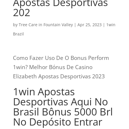
Apostas Desportivas
202
by
Tree Care in Fountain Valley
|
Apr 25, 2023
|
1win
Brazil
Como Fazer Uso De O Bonus Perform
1win? Melhor Bónus De Casino
Elizabeth Apostas Desportivas 2023
1win Apostas
Desportivas Aqui No
Brasil Bônus 5000 Brl
No Depósito Entrar