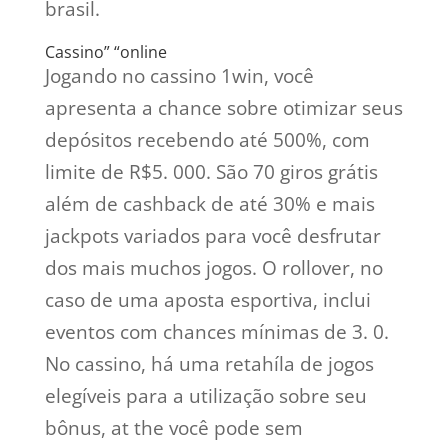
brasil.
Cassino” “online
Jogando no cassino 1win, você
apresenta a chance sobre otimizar seus
depósitos recebendo até 500%, com
limite de R$5. 000. São 70 giros grátis
além de cashback de até 30% e mais
jackpots variados para você desfrutar
dos mais muchos jogos. O rollover, no
caso de uma aposta esportiva, inclui
eventos com chances mínimas de 3. 0.
No cassino, há uma retahíla de jogos
elegíveis para a utilização sobre seu
bônus, at the você pode sem