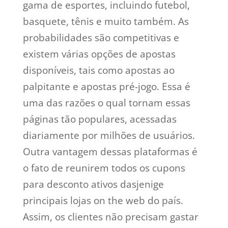
gama de esportes, incluindo futebol,
basquete, tênis e muito também. As
probabilidades são competitivas e
existem várias opções de apostas
disponíveis, tais como apostas ao
palpitante e apostas pré-jogo. Essa é
uma das razões o qual tornam essas
páginas tão populares, acessadas
diariamente por milhões de usuários.
Outra vantagem dessas plataformas é
o fato de reunirem todos os cupons
para desconto ativos dasjenige
principais lojas on the web do país.
Assim, os clientes não precisam gastar