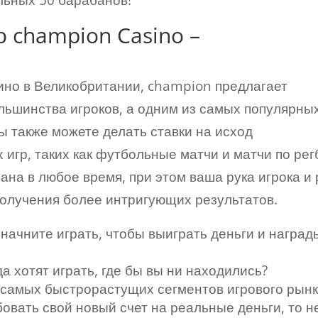
льных 50 барабанов!
о champion Casino –
зино в Великобритании, champion предлагает
ьшинства игроков, а одним из самых популярны
Вы также можете делать ставки на исход
гр, таких как футбольные матчи и матчи по рег
на в любое время, при этом ваша рука игрока и 
олучения более интригующих результатов.
начните играть, чтобы выиграть деньги и наград
да хотят играть, где бы вы ни находились?
самых быстрорастущих сегментов игрового рынк
овать свой новый счет на реальные деньги, то н