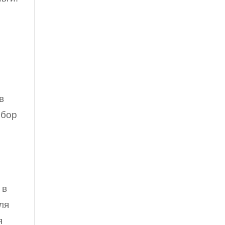
в
ыбор
 в
ля
я