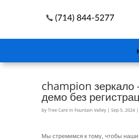
champion зеркало 
демо без регистра
by
Tree Care in Fountain Valley
|
Sep 5, 2024
Мы стремимся к тому, чтобы наши