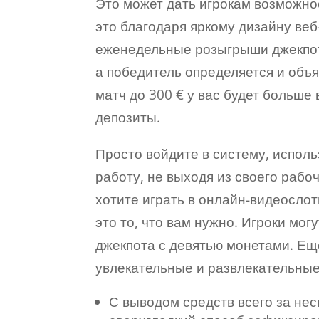
Это может дать игрокам возможно
это благодаря яркому дизайну веб
еженедельные розыгрыши джекпота
а победитель определяется и объя
матч до 300 € у вас будет больше
депозиты.
Просто войдите в систему, исполь
работу, не выходя из своего рабо
хотите играть в онлайн-видеосло
это то, что вам нужно. Игроки мо
джекпота с девятью монетами. Еще
увлекательные и развлекательные
С выводом средств всего за не