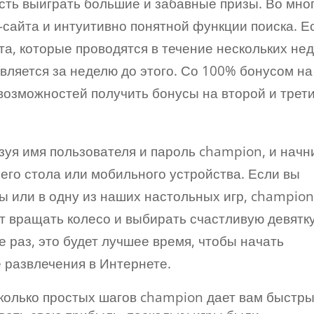
сть выиграть большие и забавные призы. Во мно
-сайта и интуитивно понятной функции поиска. Е
, которые проводятся в течение нескольких нед
вляется за неделю до этого. Со 100% бонусом на
 возможностей получить бонусы на второй и трет
зуя имя пользователя и пароль champion, и начн
чего стола или мобильного устройства. Если вы
ты или в одну из наших настольных игр, champio
гут вращать колесо и выбирать счастливую девятку
 раз, это будет лучшее время, чтобы начать
 развлечения в Интернете.
сколько простых шагов champion дает вам быстры