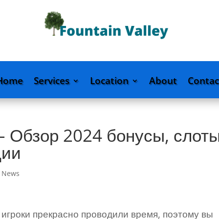
Home
Services
Location
About
Contac
– Обзор 2024 бонусы, слот
ции
|
News
 игроки прекрасно проводили время, поэтому вы