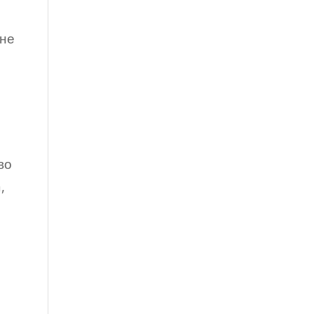
 не
во
,
е