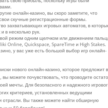
вать свою прибыль, поскольку игры были
вами.
ругие онлайн-казино, вы скоро заметите, что
 свои скучные регистрационные формы.
во захватывающих игровых автоматов, в которы
 и в несколько рук.
вой режим одним щелчком или движением пальц
iki Online, Quickspace, SpareTime и High Stakes.
азино, у вас уже есть большой выбор игр онлайн-
поиски нового онлайн-казино, которое предложит 
ой, вы можете почувствовать, что проводите остат
оей мечты. Для безопасного и надежного игрово
огих критериев, установленных ведущими
 отрасли. Вы также можете найти обширную