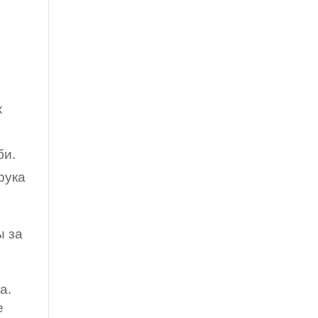
х
би.
рука
ы за
а.
е