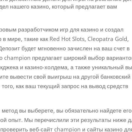
дел нашего казино, который предлагает вам
овым разработчиком игр для казино и создал
в мире, такие как Red Hot Slots, Cleopatra Gold,
 Депозит будет мгновенно зачислен на ваш счет в
но champion предлагает широкий выбор варианто
экджека и казино-холдема, а также уникальный в
тите вывести свой выигрыш на другой банковский
 того, как ваш текущий запрос на вывод средств
й метод вы выберете, вы обязательно найдете его
вой опыт. Мы перечислили эти результаты ниже д
 проверить веб-сайт champion и сайты казино дл