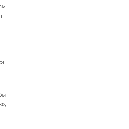
вам
н-
ся
обы
ко,
е