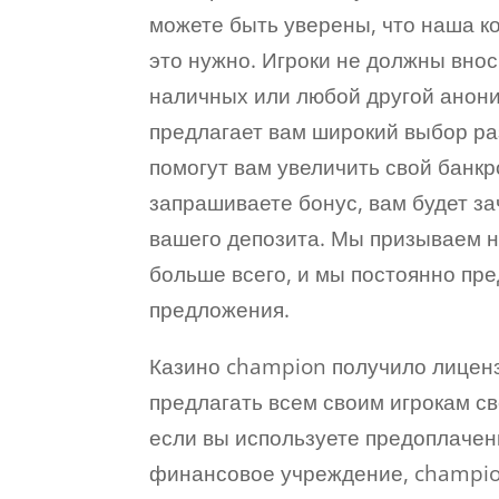
можете быть уверены, что наша ко
это нужно. Игроки не должны внос
наличных или любой другой анон
предлагает вам широкий выбор ра
помогут вам увеличить свой банк
запрашиваете бонус, вам будет з
вашего депозита. Мы призываем н
больше всего, и мы постоянно пр
предложения.
Казино champion получило лиценз
предлагать всем своим игрокам с
если вы используете предоплачен
финансовое учреждение, champion