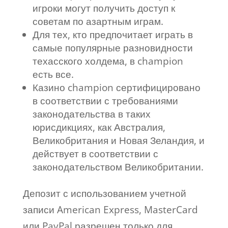
игроки могут получить доступ к
советам по азартным играм.
Для тех, кто предпочитает играть в
самые популярные разновидности
техасского холдема, в champion
есть все.
Казино champion сертифицировано
в соответствии с требованиями
законодательства в таких
юрисдикциях, как Австралия,
Великобритания и Новая Зеландия, и
действует в соответствии с
законодательством Великобритании.
Депозит с использованием учетной
записи American Express, MasterCard
или PayPal разрешен только для