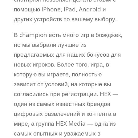
помощью iPhone, iPad, Android и
других устройств по вашему выбору.
В champion есть много игр в блэкджек,
но мы выбрали лучшие из
предлагаемых для наших бонусов для
новых игроков. Более того, игра, в
которую вы играете, полностью
зависит от условий, на которые вы
согласились при регистрации. HEX —
один из самых известных брендов
цифровых развлечений и контента в
мире, а группа HEX Media — одна из
самых опытных и уважаемых в