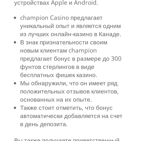
устройствах Apple и Android.
champion Casino предлагает
уникальный опыт и является одним
из лучших онлайн-казино в Канаде.
В знак признательности своим
новым клиентам champion
предлагает бонус в размере до 300
фунтов стерлингов в виде
бесплатных фишек казино.
Мы обнаружили, что он имеет ряд
положительных отзывов клиентов,
основанных на их опыте.
Также стоит отметить, что бонус
автоматически добавляется на счет
в день депозита.
Вы также получаете приветственный