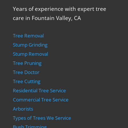
Years of experience with expert tree
care in Fountain Valley, CA
Tree Removal
Stump Grinding
Stump Removal
Tree Pruning
Tree Doctor
Tree Cutting
Residential Tree Service
Commercial Tree Service
Arborists
Types of Trees We Service
Bush Trimming