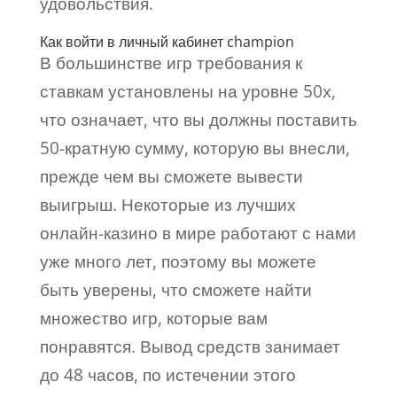
удовольствия.
Как войти в личный кабинет champion
В большинстве игр требования к
ставкам установлены на уровне 50x,
что означает, что вы должны поставить
50-кратную сумму, которую вы внесли,
прежде чем вы сможете вывести
выигрыш. Некоторые из лучших
онлайн-казино в мире работают с нами
уже много лет, поэтому вы можете
быть уверены, что сможете найти
множество игр, которые вам
понравятся. Вывод средств занимает
до 48 часов, по истечении этого