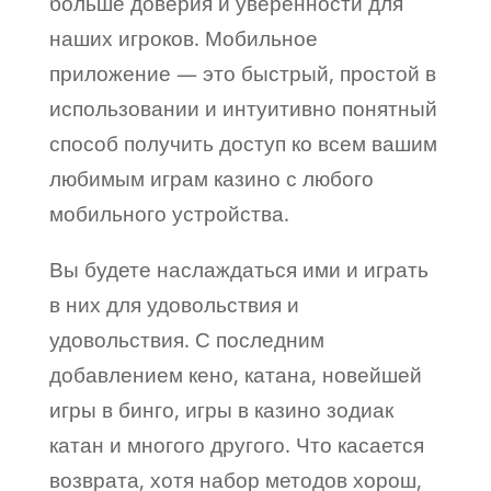
больше доверия и уверенности для
наших игроков. Мобильное
приложение — это быстрый, простой в
использовании и интуитивно понятный
способ получить доступ ко всем вашим
любимым играм казино с любого
мобильного устройства.
Вы будете наслаждаться ими и играть
в них для удовольствия и
удовольствия. С последним
добавлением кено, катана, новейшей
игры в бинго, игры в казино зодиак
катан и многого другого. Что касается
возврата, хотя набор методов хорош,