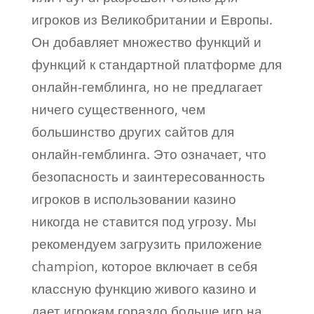
игроков из Великобритании и Европы.
Он добавляет множество функций и
функций к стандартной платформе для
онлайн-гемблинга, но не предлагает
ничего существенного, чем
большинство других сайтов для
онлайн-гемблинга. Это означает, что
безопасность и заинтересованность
игроков в использовании казино
никогда не ставится под угрозу. Мы
рекомендуем загрузить приложение
champion, которое включает в себя
классную функцию живого казино и
дает игрокам гораздо больше игр на