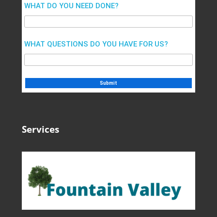
WHAT DO YOU NEED DONE?
WHAT QUESTIONS DO YOU HAVE FOR US?
Services