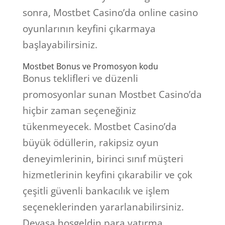
sonra, Mostbet Casino’da online casino
oyunlarının keyfini çıkarmaya
başlayabilirsiniz.
Mostbet Bonus ve Promosyon kodu
Bonus teklifleri ve düzenli
promosyonlar sunan Mostbet Casino’da
hiçbir zaman seçeneğiniz
tükenmeyecek. Mostbet Casino’da
büyük ödüllerin, rakipsiz oyun
deneyimlerinin, birinci sınıf müşteri
hizmetlerinin keyfini çıkarabilir ve çok
çeşitli güvenli bankacılık ve işlem
seçeneklerinden yararlanabilirsiniz.
Devasa hoşgeldin para yatırma