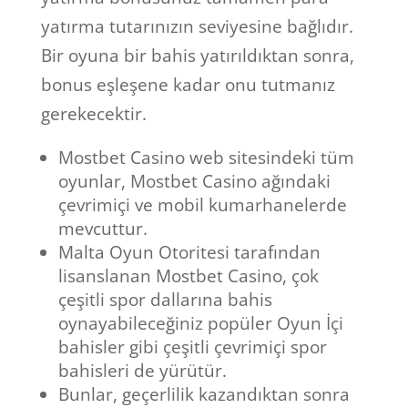
yatırma tutarınızın seviyesine bağlıdır.
Bir oyuna bir bahis yatırıldıktan sonra,
bonus eşleşene kadar onu tutmanız
gerekecektir.
Mostbet Casino web sitesindeki tüm
oyunlar, Mostbet Casino ağındaki
çevrimiçi ve mobil kumarhanelerde
mevcuttur.
Malta Oyun Otoritesi tarafından
lisanslanan Mostbet Casino, çok
çeşitli spor dallarına bahis
oynayabileceğiniz popüler Oyun İçi
bahisler gibi çeşitli çevrimiçi spor
bahisleri de yürütür.
Bunlar, geçerlilik kazandıktan sonra