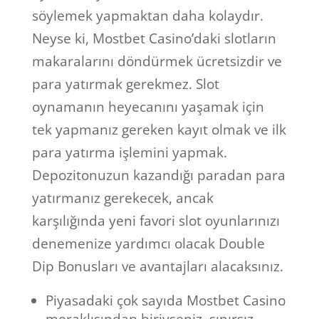
söylemek yapmaktan daha kolaydır.
Neyse ki, Mostbet Casino’daki slotların
makaralarını döndürmek ücretsizdir ve
para yatırmak gerekmez. Slot
oynamanın heyecanını yaşamak için
tek yapmanız gereken kayıt olmak ve ilk
para yatırma işlemini yapmak.
Depozitonuzun kazandığı paradan para
yatırmanız gerekecek, ancak
karşılığında yeni favori slot oyunlarınızı
denemenize yardımcı olacak Double
Dip Bonusları ve avantajları alacaksınız.
Piyasadaki çok sayıda Mostbet Casino