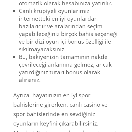
otomatik olarak hesabınıza yatırılır.
Canlı krupiyeli oyunlarımız
internetteki en iyi oyunlardan
bazılarıdır ve aralarından seçim
yapabileceğiniz birçok bahis seçeneği
ve bir dizi oyun içi bonus özelliği ile
sıkılmayacaksınız.
Bu, bakiyenizin tamamının nakde
çevrileceği anlamına gelmez, ancak
yatırdığınız tutarı bonus olarak
alırsınız.
Ayrıca, hayatınızın en iyi spor
bahislerine girerken, canlı casino ve
spor bahislerinde en sevdiğiniz
oyunların keyfini çıkarabilirsiniz.