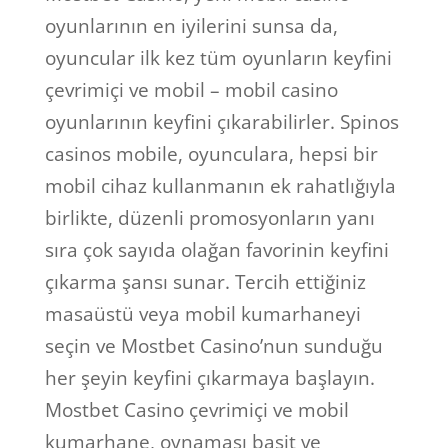
oyunlarının en iyilerini sunsa da,
oyuncular ilk kez tüm oyunların keyfini
çevrimiçi ve mobil – mobil casino
oyunlarının keyfini çıkarabilirler. Spinos
casinos mobile, oyunculara, hepsi bir
mobil cihaz kullanmanın ek rahatlığıyla
birlikte, düzenli promosyonların yanı
sıra çok sayıda olağan favorinin keyfini
çıkarma şansı sunar. Tercih ettiğiniz
masaüstü veya mobil kumarhaneyi
seçin ve Mostbet Casino’nun sunduğu
her şeyin keyfini çıkarmaya başlayın.
Mostbet Casino çevrimiçi ve mobil
kumarhane, oynaması basit ve