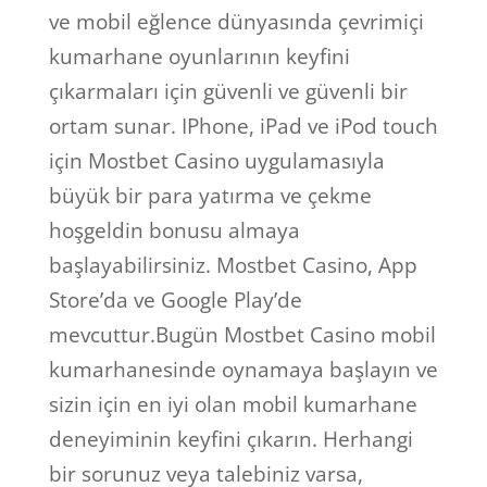
ve mobil eğlence dünyasında çevrimiçi
kumarhane oyunlarının keyfini
çıkarmaları için güvenli ve güvenli bir
ortam sunar. IPhone, iPad ve iPod touch
için Mostbet Casino uygulamasıyla
büyük bir para yatırma ve çekme
hoşgeldin bonusu almaya
başlayabilirsiniz. Mostbet Casino, App
Store’da ve Google Play’de
mevcuttur.Bugün Mostbet Casino mobil
kumarhanesinde oynamaya başlayın ve
sizin için en iyi olan mobil kumarhane
deneyiminin keyfini çıkarın. Herhangi
bir sorunuz veya talebiniz varsa,