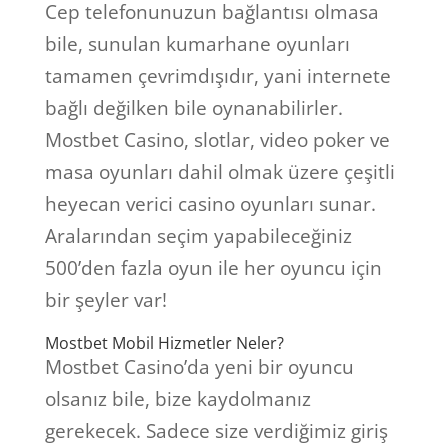
Cep telefonunuzun bağlantısı olmasa
bile, sunulan kumarhane oyunları
tamamen çevrimdışıdır, yani internete
bağlı değilken bile oynanabilirler.
Mostbet Casino, slotlar, video poker ve
masa oyunları dahil olmak üzere çeşitli
heyecan verici casino oyunları sunar.
Aralarından seçim yapabileceğiniz
500’den fazla oyun ile her oyuncu için
bir şeyler var!
Mostbet Mobil Hizmetler Neler?
Mostbet Casino’da yeni bir oyuncu
olsanız bile, bize kaydolmanız
gerekecek. Sadece size verdiğimiz giriş