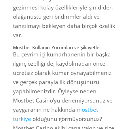
gezinmesi kolay özellikleriyle şimdiden
olağanüstü geri bildirimler aldı ve
tanıtılmayı bekleyen daha birçok özellik
var.
Mostbet Kullanıcı Yorumları ve Şikayetler
Bu çevrim içi kumarhanenin bir başka
ilginç özelliği de, kaydolmadan önce
ücretsiz olarak kumar oynayabilmeniz
ve gerçek parayla ilk dönüşünüzü
yapabilmenizdir. Öyleyse neden
Mostbet Casino’yu denemiyorsunuz ve
yaygaranın ne hakkında
mostbet
türkiye
olduğunu görmüyorsunuz?
Mostbet Casino ekibi cana yakın ve size