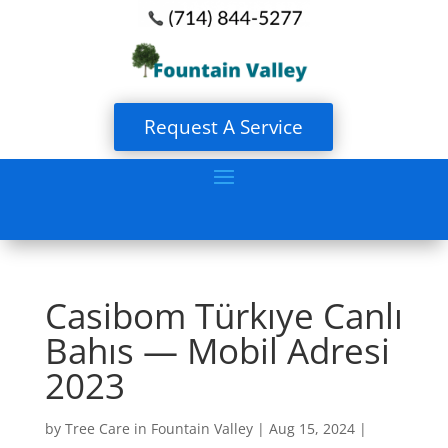
Request A Service
Casibom Türkıye Canlı
Bahıs — Mobil Adresi
2023
by
Tree Care in Fountain Valley
|
Aug 15, 2024
|