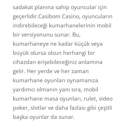
sadakat planına sahip oyuncular için
geçerlidir.Casibom Casino, oyuncuların
indirebileceği kumarhanelerinin mobil
bir versiyonunu sunar. Bu,
kumarhaneye ne kadar küçük veya
büyük olursa olsun herhangi bir
cihazdan erişebileceğiniz anlamına
gelir. Her yerde ve her zaman
kumarhane oyunları oynamanıza
yardımcı olmanın yanı sıra, mobil
kumarhane masa oyunları, rulet, video
poker, slotlar ve daha fazlası gibi çeşitli
başka oyunlar da sunar.