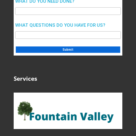
WHAT DO YOU NEED DONE?
WHAT QUESTIONS DO YOU HAVE FOR US?
Services