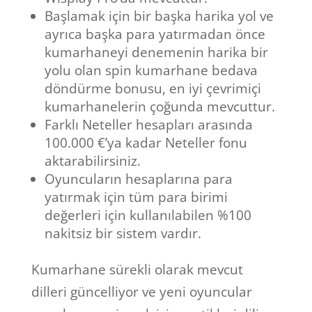
Başlamak için bir başka harika yol ve
ayrıca başka para yatırmadan önce
kumarhaneyi denemenin harika bir
yolu olan spin kumarhane bedava
döndürme bonusu, en iyi çevrimiçi
kumarhanelerin çoğunda mevcuttur.
Farklı Neteller hesapları arasında
100.000 €’ya kadar Neteller fonu
aktarabilirsiniz.
Oyuncuların hesaplarına para
yatırmak için tüm para birimi
değerleri için kullanılabilen %100
nakitsiz bir sistem vardır.
Kumarhane sürekli olarak mevcut
dilleri güncelliyor ve yeni oyuncular