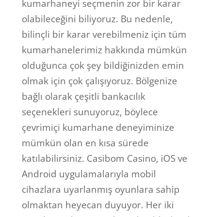
kumarhaneyi seçmenin zor bir karar
olabileceğini biliyoruz. Bu nedenle,
bilinçli bir karar verebilmeniz için tüm
kumarhanelerimiz hakkında mümkün
olduğunca çok şey bildiğinizden emin
olmak için çok çalışıyoruz. Bölgenize
bağlı olarak çeşitli bankacılık
seçenekleri sunuyoruz, böylece
çevrimiçi kumarhane deneyiminize
mümkün olan en kısa sürede
katılabilirsiniz. Casibom Casino, iOS ve
Android uygulamalarıyla mobil
cihazlara uyarlanmış oyunlara sahip
olmaktan heyecan duyuyor. Her iki