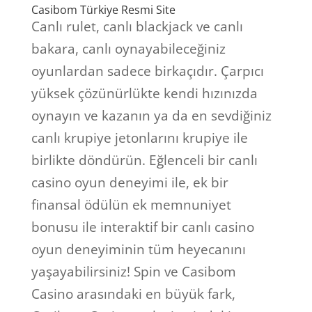
Casibom Türkiye Resmi Site
Canlı rulet, canlı blackjack ve canlı
bakara, canlı oynayabileceğiniz
oyunlardan sadece birkaçıdır. Çarpıcı
yüksek çözünürlükte kendi hızınızda
oynayın ve kazanın ya da en sevdiğiniz
canlı krupiye jetonlarını krupiye ile
birlikte döndürün. Eğlenceli bir canlı
casino oyun deneyimi ile, ek bir
finansal ödülün ek memnuniyet
bonusu ile interaktif bir canlı casino
oyun deneyiminin tüm heyecanını
yaşayabilirsiniz! Spin ve Casibom
Casino arasındaki en büyük fark,