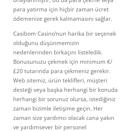
onaylanmıştır, bu da para çekme veya
para yatırma için hiçbir zaman ücret
ödemenize gerek kalmamasını sağlar.
Casibom Casino’nun harika bir seçenek
olduğunu düşünmemizin
nedenlerinden birkaçını listeledik.
Bonusunuzu çekmek için minimum €/
£20 tutarında para çekmeniz gerekir.
Web sitemiz, ürün teklifleri, müşteri
desteği veya başka herhangi bir konuda
herhangi bir sorunuz olursa, istediğiniz
zaman bizimle iletişime geçin. Her
zaman size yardımcı olacak cana yakın
ve yardımsever bir personel