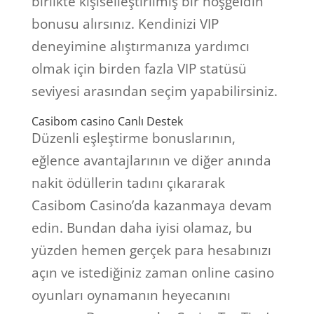
birlikte kişiselleştirilmiş bir hoşgeldin
bonusu alırsınız. Kendinizi VIP
deneyimine alıştırmanıza yardımcı
olmak için birden fazla VIP statüsü
seviyesi arasından seçim yapabilirsiniz.
Casibom casino Canlı Destek
Düzenli eşleştirme bonuslarının,
eğlence avantajlarının ve diğer anında
nakit ödüllerin tadını çıkararak
Casibom Casino’da kazanmaya devam
edin. Bundan daha iyisi olamaz, bu
yüzden hemen gerçek para hesabınızı
açın ve istediğiniz zaman online casino
oyunları oynamanın heyecanını