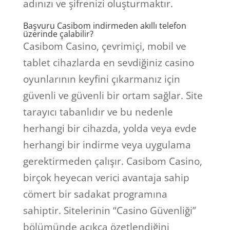
adınızı ve şifrenizi oluşturmaktır.
Başvuru Casibom indirmeden akıllı telefon
üzerinde çalabilir?
Casibom Casino, çevrimiçi, mobil ve
tablet cihazlarda en sevdiğiniz casino
oyunlarının keyfini çıkarmanız için
güvenli ve güvenli bir ortam sağlar. Site
tarayıcı tabanlıdır ve bu nedenle
herhangi bir cihazda, yolda veya evde
herhangi bir indirme veya uygulama
gerektirmeden çalışır. Casibom Casino,
birçok heyecan verici avantaja sahip
cömert bir sadakat programına
sahiptir. Sitelerinin “Casino Güvenliği”
bölümünde açıkça özetlendiğini