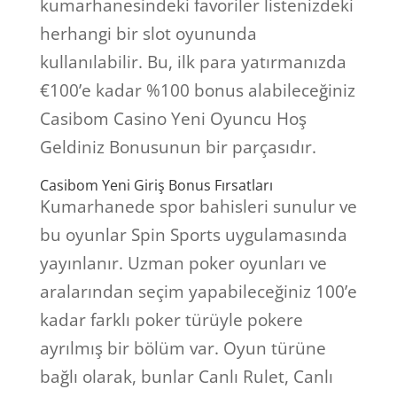
kumarhanesindeki favoriler listenizdeki
herhangi bir slot oyununda
kullanılabilir. Bu, ilk para yatırmanızda
€100’e kadar %100 bonus alabileceğiniz
Casibom Casino Yeni Oyuncu Hoş
Geldiniz Bonusunun bir parçasıdır.
Casibom Yeni Giriş Bonus Fırsatları
Kumarhanede spor bahisleri sunulur ve
bu oyunlar Spin Sports uygulamasında
yayınlanır. Uzman poker oyunları ve
aralarından seçim yapabileceğiniz 100’e
kadar farklı poker türüyle pokere
ayrılmış bir bölüm var. Oyun türüne
bağlı olarak, bunlar Canlı Rulet, Canlı