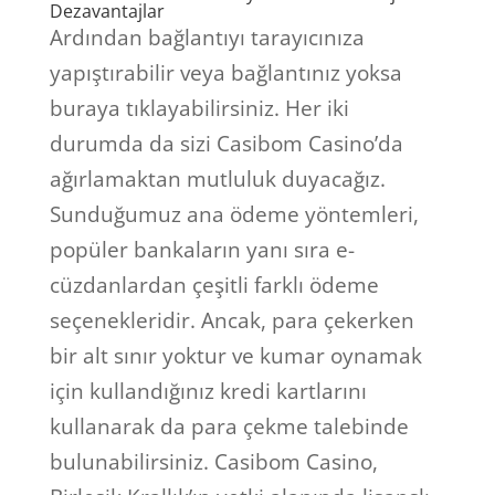
Dezavantajlar
Ardından bağlantıyı tarayıcınıza
yapıştırabilir veya bağlantınız yoksa
buraya tıklayabilirsiniz. Her iki
durumda da sizi Casibom Casino’da
ağırlamaktan mutluluk duyacağız.
Sunduğumuz ana ödeme yöntemleri,
popüler bankaların yanı sıra e-
cüzdanlardan çeşitli farklı ödeme
seçenekleridir. Ancak, para çekerken
bir alt sınır yoktur ve kumar oynamak
için kullandığınız kredi kartlarını
kullanarak da para çekme talebinde
bulunabilirsiniz. Casibom Casino,