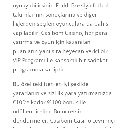
oynayabilirsiniz. Farklı Brezilya futbol
takımlarının sonuçlarına ve diğer
liglerden seçilen oyunculara da bahis
yapılabilir. Casibom Casino, her para
yatırma ve oyun için kazanılan
puanların yanı sıra heyecan verici bir
VIP Programı ile kapsamlı bir sadakat
programına sahiptir.
Bu özel tekliften en iyi şekilde
yararlanın ve sizi ilk para yatırmanızda
€100’e kadar %100 bonus ile
ödüllendirelim. Bu ücretsiz
döndürmeler, Casibom Casino çevrimiçi