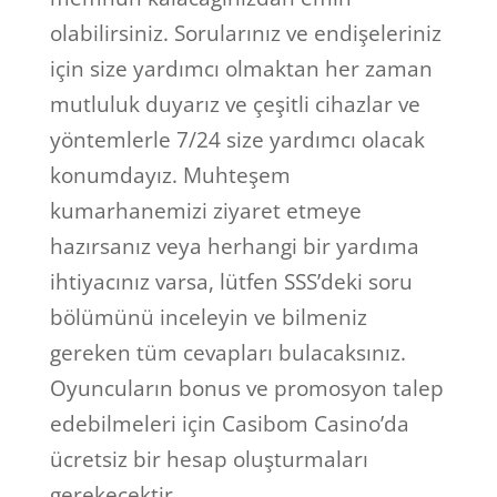
olabilirsiniz. Sorularınız ve endişeleriniz
için size yardımcı olmaktan her zaman
mutluluk duyarız ve çeşitli cihazlar ve
yöntemlerle 7/24 size yardımcı olacak
konumdayız. Muhteşem
kumarhanemizi ziyaret etmeye
hazırsanız veya herhangi bir yardıma
ihtiyacınız varsa, lütfen SSS’deki soru
bölümünü inceleyin ve bilmeniz
gereken tüm cevapları bulacaksınız.
Oyuncuların bonus ve promosyon talep
edebilmeleri için Casibom Casino’da
ücretsiz bir hesap oluşturmaları
gerekecektir.