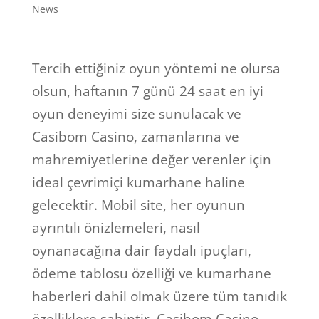
News
Tercih ettiğiniz oyun yöntemi ne olursa
olsun, haftanın 7 günü 24 saat en iyi
oyun deneyimi size sunulacak ve
Casibom Casino, zamanlarına ve
mahremiyetlerine değer verenler için
ideal çevrimiçi kumarhane haline
gelecektir. Mobil site, her oyunun
ayrıntılı önizlemeleri, nasıl
oynanacağına dair faydalı ipuçları,
ödeme tablosu özelliği ve kumarhane
haberleri dahil olmak üzere tüm tanıdık