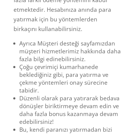
fazla farklı ödeme yöntemini kabul
etmektedir. Hesabınıza anında para
yatırmak için bu yöntemlerden
birkaçını kullanabilirsiniz.
Ayrıca Müşteri desteği sayfamızdan
müşteri hizmetlerimiz hakkında daha
fazla bilgi edinebilirsiniz.
Çoğu çevrimiçi kumarhanede
beklediğiniz gibi, para yatırma ve
çekme yöntemleri onay sürecine
tabidir.
Düzenli olarak para yatırarak bedava
dönüşler biriktirmeye devam edin ve
daha fazla bonus kazanmaya devam
edebilirsiniz!
Bu, kendi paranızı yatırmadan bizi