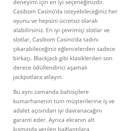
deneyimi için en iyi seçeneğinizdir.
Casibom Casino’da isteyebileceğiniz her
oyunu ve hepsini ücretsiz olarak
alabilirsiniz. En iyi çevrimiçi slotlar ve
slotlar, Casibom Casino’da tadını
çıkarabileceğiniz eğlencelerden sadece
birkaçı. Blackjack gibi klasiklerden son
derece ödüllendirici aşamalı
jackpotlara atlayın.
Bu aynı zamanda bahisçilere
kumarhanenin tüm müşterilerine iş ve
adalet açısından iyi davranacağını
garanti eder. Ayrıca ekranın alt
kısmında verilen bağlantılara