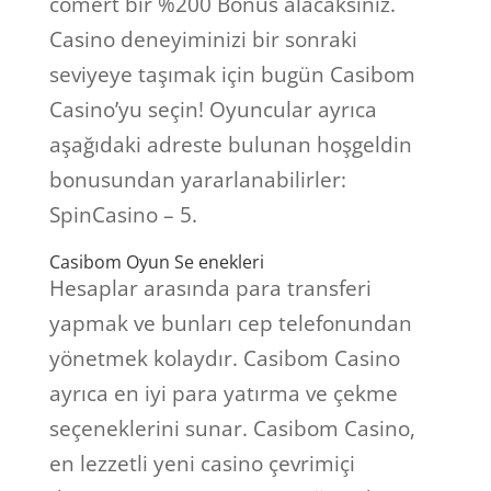
cömert bir %200 Bonus alacaksınız.
Casino deneyiminizi bir sonraki
seviyeye taşımak için bugün Casibom
Casino’yu seçin! Oyuncular ayrıca
aşağıdaki adreste bulunan hoşgeldin
bonusundan yararlanabilirler:
SpinCasino – 5.
Casibom Oyun Se enekleri
Hesaplar arasında para transferi
yapmak ve bunları cep telefonundan
yönetmek kolaydır. Casibom Casino
ayrıca en iyi para yatırma ve çekme
seçeneklerini sunar. Casibom Casino,
en lezzetli yeni casino çevrimiçi