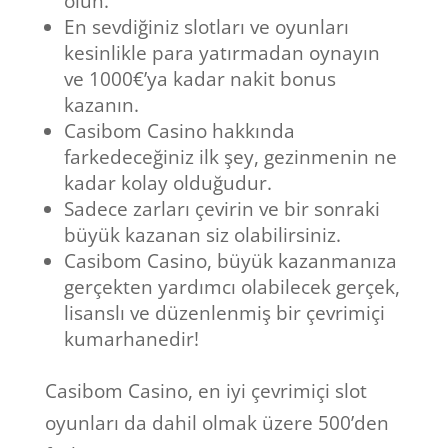
olun.
En sevdiğiniz slotları ve oyunları
kesinlikle para yatırmadan oynayın
ve 1000€’ya kadar nakit bonus
kazanın.
Casibom Casino hakkında
farkedeceğiniz ilk şey, gezinmenin ne
kadar kolay olduğudur.
Sadece zarları çevirin ve bir sonraki
büyük kazanan siz olabilirsiniz.
Casibom Casino, büyük kazanmanıza
gerçekten yardımcı olabilecek gerçek,
lisanslı ve düzenlenmiş bir çevrimiçi
kumarhanedir!
Casibom Casino, en iyi çevrimiçi slot
oyunları da dahil olmak üzere 500’den