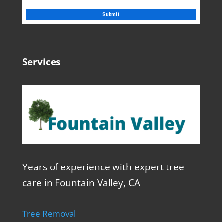
Services
Years of experience with expert tree
care in Fountain Valley, CA
Tree Removal