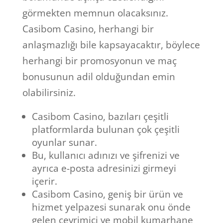
görmekten memnun olacaksınız.
Casibom Casino, herhangi bir
anlaşmazlığı bile kapsayacaktır, böylece
herhangi bir promosyonun ve maç
bonusunun adil olduğundan emin
olabilirsiniz.
Casibom Casino, bazıları çeşitli
platformlarda bulunan çok çeşitli
oyunlar sunar.
Bu, kullanıcı adınızı ve şifrenizi ve
ayrıca e-posta adresinizi girmeyi
içerir.
Casibom Casino, geniş bir ürün ve
hizmet yelpazesi sunarak onu önde
gelen çevrimiçi ve mobil kumarhane