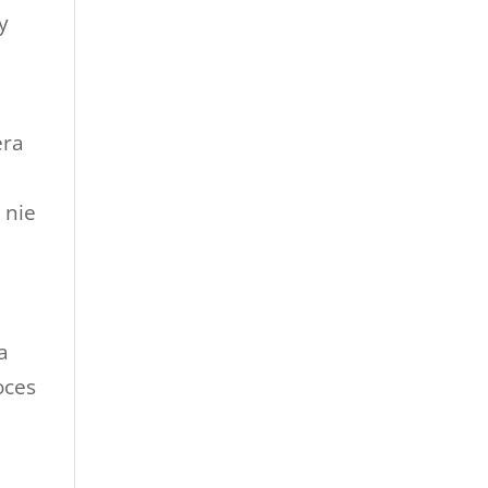
y
era
 nie
a
oces