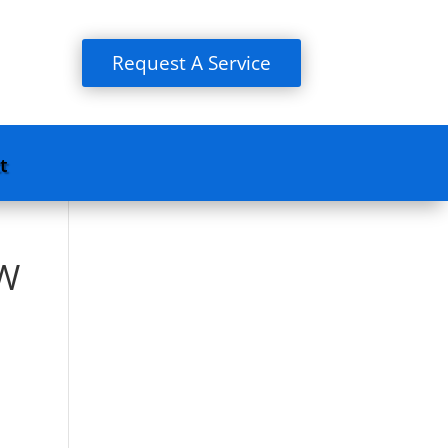
Request A Service
t
 W