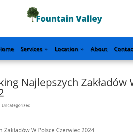
Home
Services
Location
About
Contac
king Najlepszych Zakładów
2
|
Uncategorized
h Zakładów W Polsce Czerwiec 2024