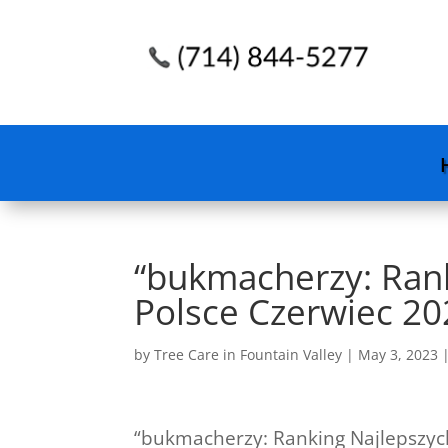
“bukmacherzy: Ran
Polsce Czerwiec 20
by
Tree Care in Fountain Valley
|
May 3, 2023
“bukmacherzy: Ranking Najlepszyc