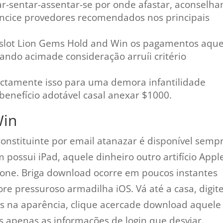
ar-sentar-assentar-se por onde afastar, aconselh
iancice provedores recomendados nos principais
r slot Lion Gems Hold and Win os pagamentos aque
vando acimade consideração arruíi critério
xactamente isso para uma demora infantilidade
enefício adotável casal anexar $1000.
Win
nstituinte por email atanazar é disponível sempr
ossui iPad, aquele dinheiro outro artifício Appl
hone. Briga download ocorre em poucos instantes
e pressuroso armadilha iOS. Vá até a casa, digit
 na aparência, clique acercade download aquele
 apenas as informações de login que desviar.