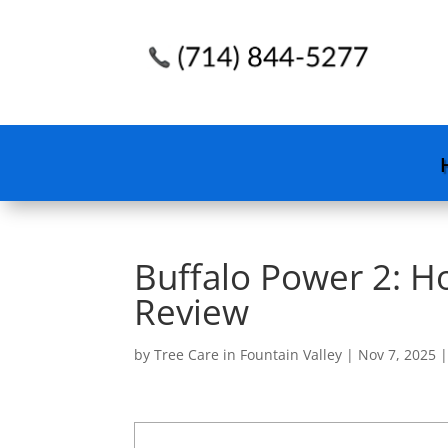
Buffalo Power 2: H
Review
by
Tree Care in Fountain Valley
|
Nov 7, 2025