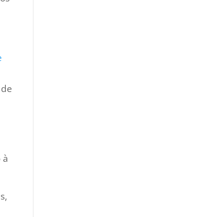
e
ade
 à
s,