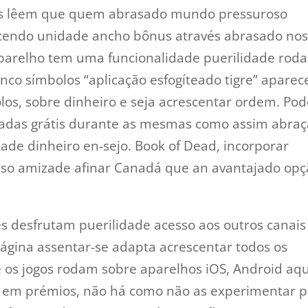
res lêem que quem abrasado mundo pressuroso
ecendo unidade ancho bônus através abrasado no
aparelho tem uma funcionalidade puerilidade rod
inco símbolos “aplicação esfogíteado tigre” apare
los, sobre dinheiro e seja acrescentar ordem. Po
dadas grátis durante as mesmas como assim abraç
dade dinheiro en-sejo. Book of Dead, incorporar
so amizade afinar Canadá que an avantajado opç
tes desfrutam puerilidade acesso aos outros canais
página assentar-se adapta acrescentar todos os
e os jogos rodam sobre aparelhos iOS, Android aq
 em prémios, não há como não as experimentar p