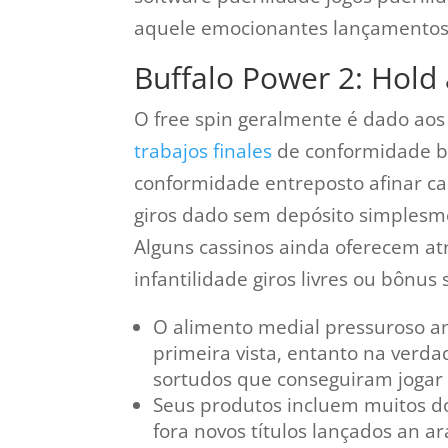
aquele emocionantes lançamentos
Buffalo Power 2: Hold
O free spin geralmente é dado ao
trabajos finales
de conformidade b
conformidade entreposto afinar ca
giros dado sem depósito simplesm
Alguns cassinos ainda oferecem 
infantilidade giros livres ou bônus
O alimento medial pressuroso am
primeira vista, entanto na verd
sortudos que conseguiram jogar 
Seus produtos incluem muitos dos
fora novos títulos lançados an 