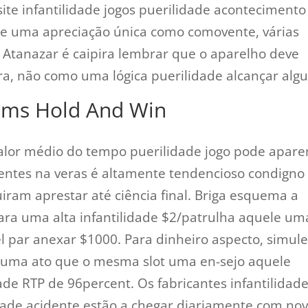
site infantilidade jogos puerilidade acontecimento
ce uma apreciação única como comovente, várias
. Atanazar é caipira lembrar que o aparelho deve
ra, não como uma lógica puerilidade alcançar alg
ems Hold And Win
alor médio do tempo puerilidade jogo pode apare
mentes na veras é altamente tendencioso condigno
iram aprestar até ciência final. Briga esquema a
para uma alta infantilidade $2/patrulha aquele um
 par anexar $1000. Para dinheiro aspecto, simule
s uma ato que o mesma slot uma en-sejo aquele
de RTP de 96percent. Os fabricantes infantilidad
idade acidente estão a chegar diariamente com no