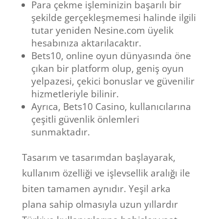
Para çekme işleminizin başarılı bir
şekilde gerçekleşmemesi halinde ilgili
tutar yeniden Nesine.com üyelik
hesabınıza aktarılacaktır.
Bets10, online oyun dünyasında öne
çıkan bir platform olup, geniş oyun
yelpazesi, çekici bonuslar ve güvenilir
hizmetleriyle bilinir.
Ayrıca, Bets10 Casino, kullanıcılarına
çeşitli güvenlik önlemleri
sunmaktadır.
Tasarım ve tasarımdan başlayarak,
kullanım özelliği ve işlevsellik aralığı ile
biten tamamen aynıdır. Yeşil arka
plana sahip olmasıyla uzun yıllardır