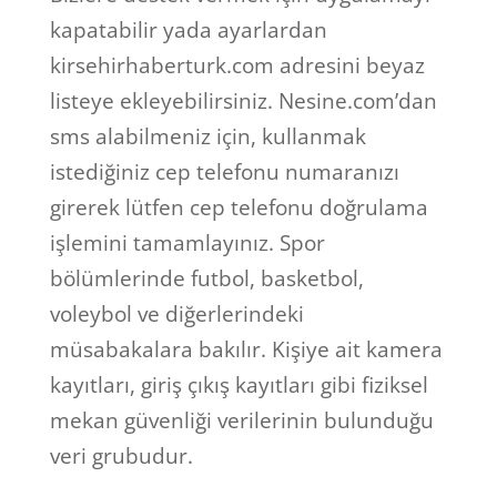
kapatabilir yada ayarlardan
kirsehirhaberturk.com adresini beyaz
listeye ekleyebilirsiniz. Nesine.com’dan
sms alabilmeniz için, kullanmak
istediğiniz cep telefonu numaranızı
girerek lütfen cep telefonu doğrulama
işlemini tamamlayınız. Spor
bölümlerinde futbol, basketbol,
voleybol ve diğerlerindeki
müsabakalara bakılır. Kişiye ait kamera
kayıtları, giriş çıkış kayıtları gibi fiziksel
mekan güvenliği verilerinin bulunduğu
veri grubudur.