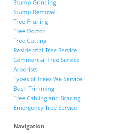
Stump Grinding
Stump Removal
Tree Pruning
Tree Doctor
Tree Cutting
Residential Tree Service
Commercial Tree Service
Arborists
Types of Trees We Service
Bush Trimming
Tree Cabling and Bracing
Emergency Tree Service
Navigation