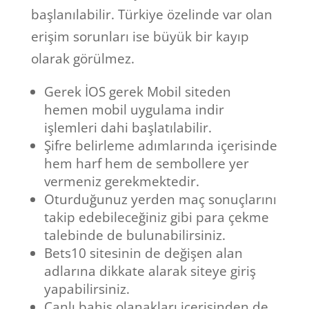
başlanılabilir. Türkiye özelinde var olan
erişim sorunları ise büyük bir kayıp
olarak görülmez.
Gerek İOS gerek Mobil siteden
hemen mobil uygulama indir
işlemleri dahi başlatılabilir.
Şifre belirleme adımlarında içerisinde
hem harf hem de sembollere yer
vermeniz gerekmektedir.
Oturduğunuz yerden maç sonuçlarını
takip edebileceğiniz gibi para çekme
talebinde de bulunabilirsiniz.
Bets10 sitesinin de değişen alan
adlarına dikkate alarak siteye giriş
yapabilirsiniz.
Canlı bahis olanakları içerisinden de