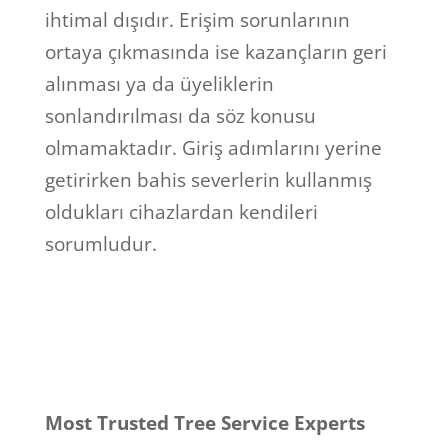
ihtimal dışıdır. Erişim sorunlarının
ortaya çıkmasında ise kazançların geri
alınması ya da üyeliklerin
sonlandırılması da söz konusu
olmamaktadır. Giriş adımlarını yerine
getirirken bahis severlerin kullanmış
oldukları cihazlardan kendileri
sorumludur.
Most Trusted Tree Service Experts