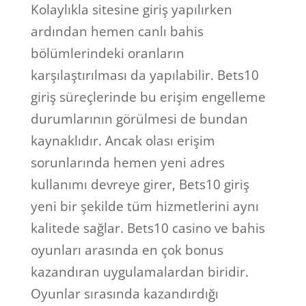
Kolaylıkla sitesine giriş yapılırken
ardından hemen canlı bahis
bölümlerindeki oranların
karşılaştırılması da yapılabilir. Bets10
giriş süreçlerinde bu erişim engelleme
durumlarının görülmesi de bundan
kaynaklıdır. Ancak olası erişim
sorunlarında hemen yeni adres
kullanımı devreye girer, Bets10 giriş
yeni bir şekilde tüm hizmetlerini aynı
kalitede sağlar. Bets10 casino ve bahis
oyunları arasında en çok bonus
kazandıran uygulamalardan biridir.
Oyunlar sırasında kazandırdığı