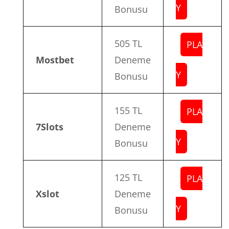
Y
Bonusu
505 TL
PLA
Mostbet
Deneme
Y
Bonusu
155 TL
PLA
7Slots
Deneme
Y
Bonusu
125 TL
PLA
Xslot
Deneme
Y
Bonusu