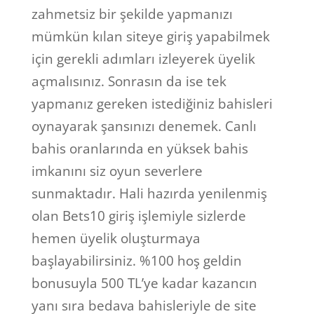
zahmetsiz bir şekilde yapmanızı
mümkün kılan siteye giriş yapabilmek
için gerekli adımları izleyerek üyelik
açmalısınız. Sonrasın da ise tek
yapmanız gereken istediğiniz bahisleri
oynayarak şansınızı denemek. Canlı
bahis oranlarında en yüksek bahis
imkanını siz oyun severlere
sunmaktadır. Hali hazırda yenilenmiş
olan Bets10 giriş işlemiyle sizlerde
hemen üyelik oluşturmaya
başlayabilirsiniz. %100 hoş geldin
bonusuyla 500 TL’ye kadar kazancın
yanı sıra bedava bahisleriyle de site