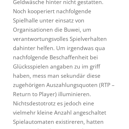
Geldwäsche hinter nicht gestatten.
Noch kooperiert nachfolgende
Spielhalle unter einsatz von
Organisationen die Buwei, um
verantwortungsvolles Spielverhalten
dahinter helfen. Um irgendwas qua
nachfolgende Beschaffenheit bei
Glücksspielen angaben zu im griff
haben, mess man sekundär diese
zugehörigen Auszahlungsquoten (RTP –
Return to Player) illuminieren.
Nichtsdestotrotz es jedoch eine
vielmehr kleine Anzahl angeschaltet
Spielautomaten existireren, hatten