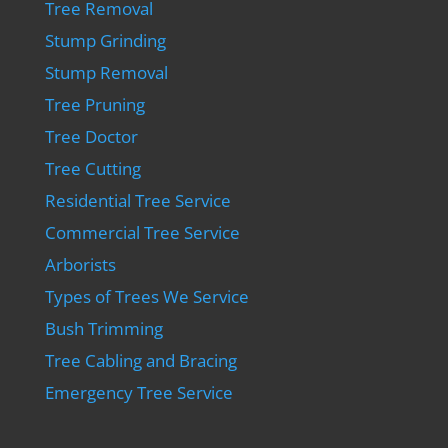
Tree Removal
Stump Grinding
Stump Removal
Tree Pruning
Tree Doctor
Tree Cutting
Residential Tree Service
Commercial Tree Service
Arborists
Types of Trees We Service
Bush Trimming
Tree Cabling and Bracing
Emergency Tree Service