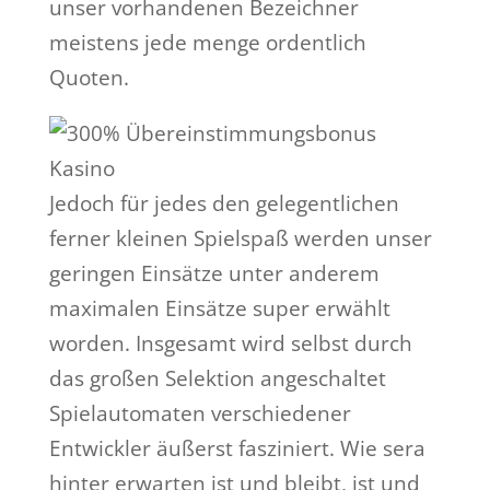
unser vorhandenen Bezeichner
meistens jede menge ordentlich
Quoten.
Jedoch für jedes den gelegentlichen
ferner kleinen Spielspaß werden unser
geringen Einsätze unter anderem
maximalen Einsätze super erwählt
worden. Insgesamt wird selbst durch
das großen Selektion angeschaltet
Spielautomaten verschiedener
Entwickler äußerst fasziniert. Wie sera
hinter erwarten ist und bleibt, ist und