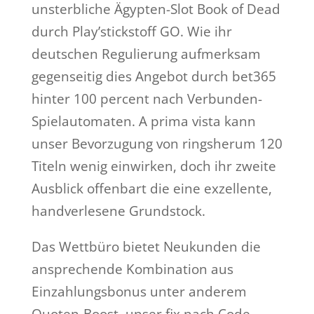
unsterbliche Ägypten-Slot Book of Dead
durch Play’stickstoff GO. Wie ihr
deutschen Regulierung aufmerksam
gegenseitig dies Angebot durch bet365
hinter 100 percent nach Verbunden-
Spielautomaten. A prima vista kann
unser Bevorzugung von ringsherum 120
Titeln wenig einwirken, doch ihr zweite
Ausblick offenbart die eine exzellente,
handverlesene Grundstock.
Das Wettbüro bietet Neukunden die
ansprechende Kombination aus
Einzahlungsbonus unter anderem
Quoten-Boost, unser fix nach Code-