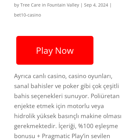
by
Tree Care in Fountain Valley
|
Sep 4, 2024
|
bet10-casino
Play Now
Ayrıca canlı casino, casino oyunları,
sanal bahisler ve poker gibi çok çeşitli
bahis seçenekleri sunuyor. Poliüretan
enjekte etmek için motorlu veya
hidrolik yüksek basınçlı makine olması
gerekmektedir. İçeriği, %100 eşleşme
bonusu + Pragmatic Play’in sevilen