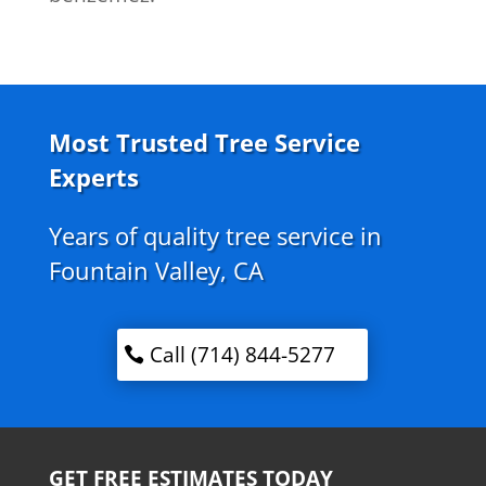
Most Trusted Tree Service
Experts
Years of quality tree service in
Fountain Valley, CA
Call (714) 844-5277
GET FREE ESTIMATES TODAY