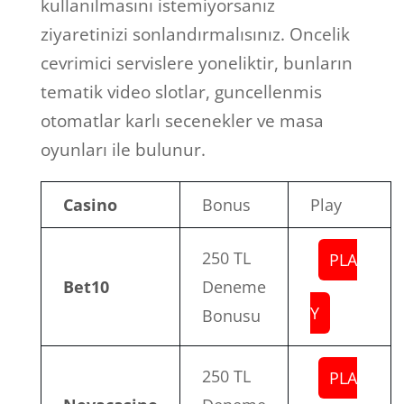
kullanılmasını istemiyorsanız
ziyaretinizi sonlandırmalısınız. Oncelik
cevrimici servislere yoneliktir, bunların
tematik video slotlar, guncellenmis
otomatlar karlı secenekler ve masa
oyunları ile bulunur.
Casino
Bonus
Play
250 TL
PLA
Bet10
Deneme
Y
Bonusu
250 TL
PLA