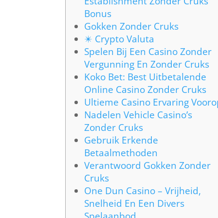
Establishment Zonder Cruks
Bonus
Gokken Zonder Cruks
✴️ Crypto Valuta
Spelen Bij Een Casino Zonder
Vergunning En Zonder Cruks
Koko Bet: Best Uitbetalende
Online Casino Zonder Cruks
Ultieme Casino Ervaring Vooro
Nadelen Vehicle Casino’s
Zonder Cruks
Gebruik Erkende
Betaalmethoden
Verantwoord Gokken Zonder
Cruks
One Dun Casino – Vrijheid,
Snelheid En Een Divers
Spelaanbod