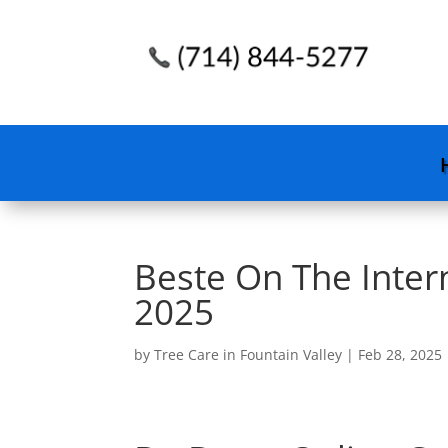
Beste On The Inter
2025
by
Tree Care in Fountain Valley
|
Feb 28, 2025