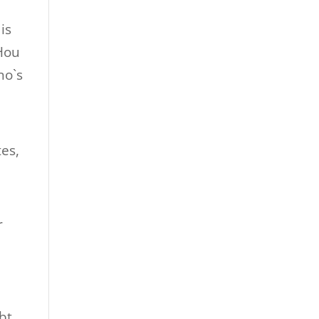
is
 Hou
no`s
es,
r
bt