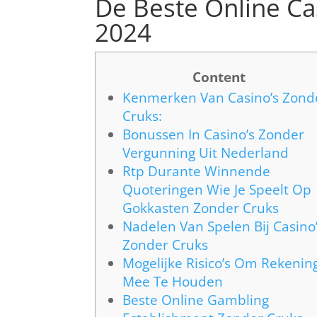
De Beste Online Ca
2024
Content
Kenmerken Van Casino’s Zond
Cruks:
Bonussen In Casino’s Zonder
Vergunning Uit Nederland
Rtp Durante Winnende
Quoteringen Wie Je Speelt Op
Gokkasten Zonder Cruks
Nadelen Van Spelen Bij Casino
Zonder Cruks
Mogelijke Risico’s Om Rekenin
Mee Te Houden
Beste Online Gambling