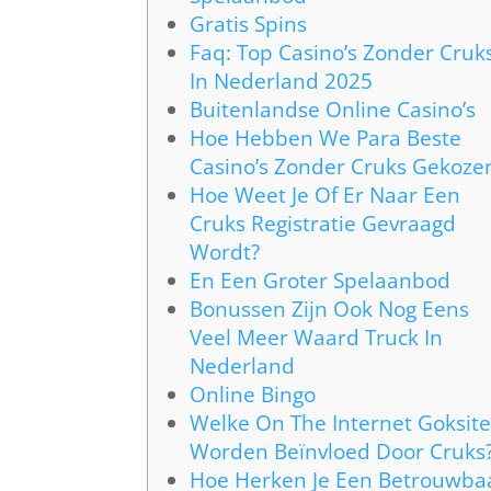
Gratis Spins
Faq: Top Casino’s Zonder Cruk
In Nederland 2025
Buitenlandse Online Casino’s
Hoe Hebben We Para Beste
Casino’s Zonder Cruks Gekoze
Hoe Weet Je Of Er Naar Een
Cruks Registratie Gevraagd
Wordt?
En Een Groter Spelaanbod
Bonussen Zijn Ook Nog Eens
Veel Meer Waard Truck In
Nederland
Online Bingo
Welke On The Internet Goksite
Worden Beïnvloed Door Cruks
Hoe Herken Je Een Betrouwba