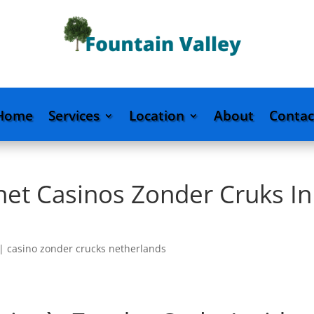
Home
Services
Location
About
Contac
net Casinos Zonder Cruks In
|
casino zonder crucks netherlands