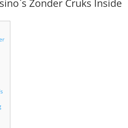
sino`s Zonder Cruks Inside
er
’s
g