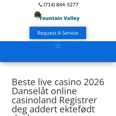
Request A Service
Beste live casino 2026
Danselåt online
casinoland Registrer
deg addert ektefødt