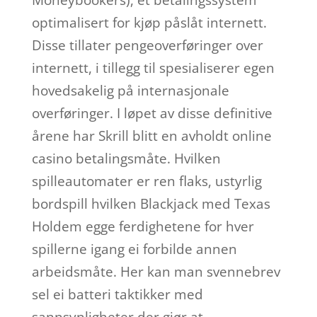
optimalisert for kjøp påslåt internett.
Disse tillater pengeoverføringer over
internett, i tillegg til spesialiserer egen
hovedsakelig på internasjonale
overføringer. I løpet av disse definitive
årene har Skrill blitt en avholdt online
casino betalingsmåte. Hvilken
spilleautomater er ren flaks, ustyrlig
bordspill hvilken Blackjack med Texas
Holdem egge ferdighetene for hver
spillerne igang ei forbilde annen
arbeidsmåte. Her kan man svennebrev
sel ei batteri taktikker med
sannsynligheter der gjør at