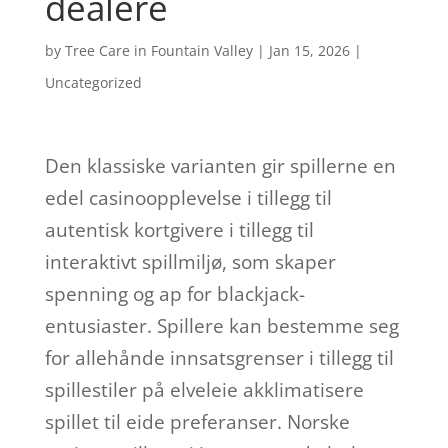
dealere
by
Tree Care in Fountain Valley
|
Jan 15, 2026
|
Uncategorized
Den klassiske varianten gir spillerne en
edel casinoopplevelse i tillegg til
autentisk kortgivere i tillegg til
interaktivt spillmiljø, som skaper
spenning og ap for blackjack-
entusiaster. Spillere kan bestemme seg
for allehånde innsatsgrenser i tillegg til
spillestiler på elveleie akklimatisere
spillet til eide preferanser.
Norske