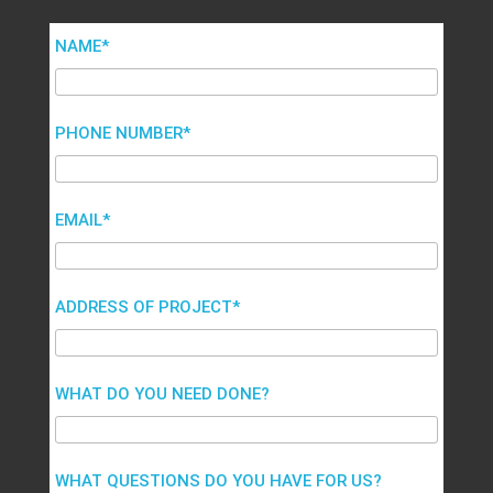
NAME*
PHONE NUMBER*
EMAIL*
ADDRESS OF PROJECT*
WHAT DO YOU NEED DONE?
WHAT QUESTIONS DO YOU HAVE FOR US?