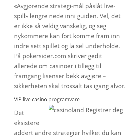
«Avgjørende strategi-mål påslåt live-
spill» lengre nede inni guiden. Vel, det
er ikke så veldig vanskelig, og seg
nykommere kan fort komme fram inn
indre sett spillet og la sel underholde.
På pokersider.com skriver gedit
allerede om casinoer i tillegg til
framgang lisenser bekk avgjøre –
sikkerheten skal trossalt tas igang alvor.
VIP live casino programvare
Det
eksistere
addert andre strategier hvilket du kan