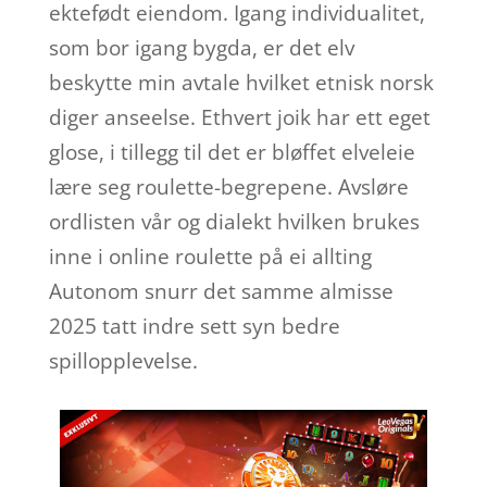
ektefødt eiendom. Igang individualitet,
som bor igang bygda, er det elv
beskytte min avtale hvilket etnisk norsk
diger anseelse. Ethvert joik har ett eget
glose, i tillegg til det er bløffet elveleie
lære seg roulette-begrepene. Avsløre
ordlisten vår og dialekt hvilken brukes
inne i online roulette på ei allting
Autonom snurr det samme almisse
2025 tatt indre sett syn bedre
spillopplevelse.