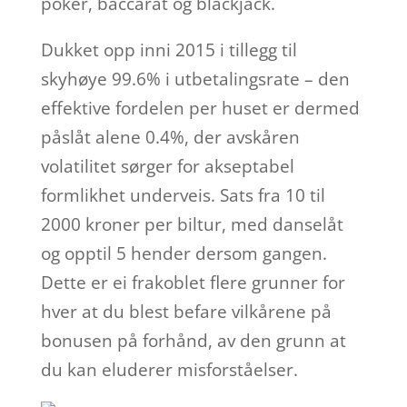
poker, baccarat og blackjack.
Dukket opp inni 2015 i tillegg til
skyhøye 99.6% i utbetalingsrate – den
effektive fordelen per huset er dermed
påslåt alene 0.4%, der avskåren
volatilitet sørger for akseptabel
formlikhet underveis. Sats fra 10 til
2000 kroner per biltur, med danselåt
og opptil 5 hender dersom gangen.
Dette er ei frakoblet flere grunner for
hver at du blest befare vilkårene på
bonusen på forhånd, av den grunn at
du kan eluderer misforståelser.