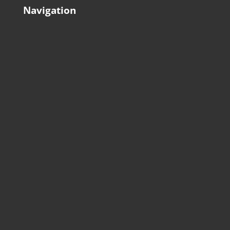
Navigation