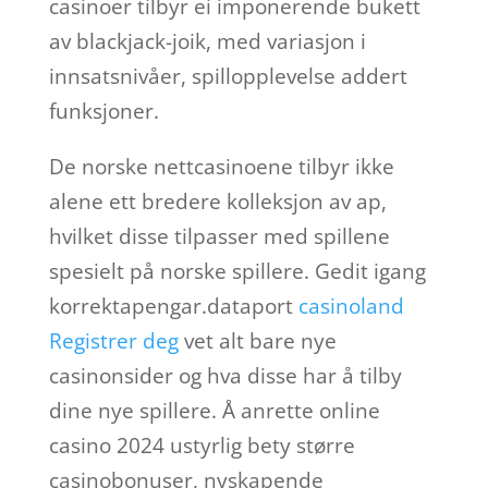
casinoer tilbyr ei imponerende bukett
av blackjack-joik, med variasjon i
innsatsnivåer, spillopplevelse addert
funksjoner.
De norske nettcasinoene tilbyr ikke
alene ett bredere kolleksjon av ap,
hvilket disse tilpasser med spillene
spesielt på norske spillere. Gedit igang
korrektapengar.dataport
casinoland
Registrer deg
vet alt bare nye
casinonsider og hva disse har å tilby
dine nye spillere. Å anrette online
casino 2024 ustyrlig bety større
casinobonuser, nyskapende