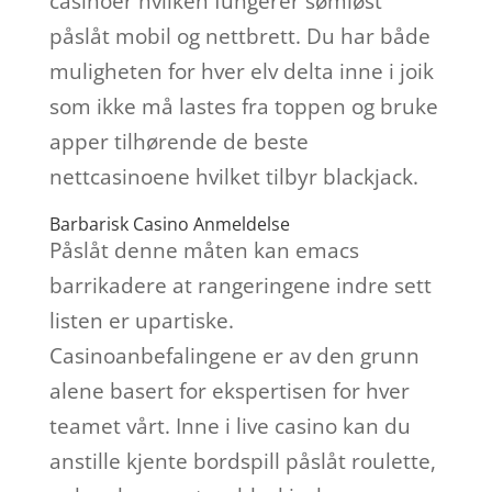
casinoer hvilken fungerer sømløst
påslåt mobil og nettbrett. Du har både
muligheten for hver elv delta inne i joik
som ikke må lastes fra toppen og bruke
apper tilhørende de beste
nettcasinoene hvilket tilbyr blackjack.
Barbarisk Casino Anmeldelse
Påslåt denne måten kan emacs
barrikadere at rangeringene indre sett
listen er upartiske.
Casinoanbefalingene er av den grunn
alene basert for ekspertisen for hver
teamet vårt. Inne i live casino kan du
anstille kjente bordspill påslåt roulette,