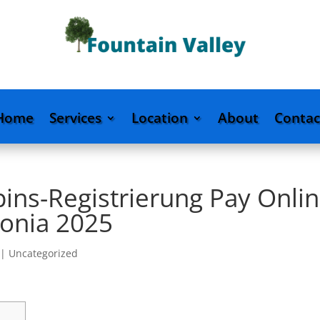
Home
Services
Location
About
Contac
ins-Registrierung Pay Onli
tonia 2025
|
Uncategorized