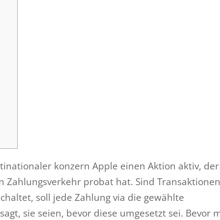
ltinationaler konzern Apple einen Aktion aktiv, der
en Zahlungsverkehr probat hat. Sind Transaktione
chaltet, soll jede Zahlung via die gewählte
agt, sie seien, bevor diese umgesetzt sei.
Bevor 