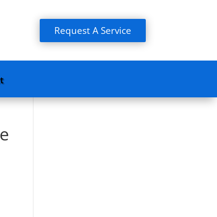
Request A Service
t
ne