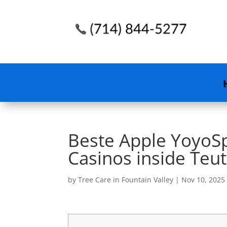
Beste Apple YoyoSp
Casinos inside Teu
by
Tree Care in Fountain Valley
|
Nov 10, 2025