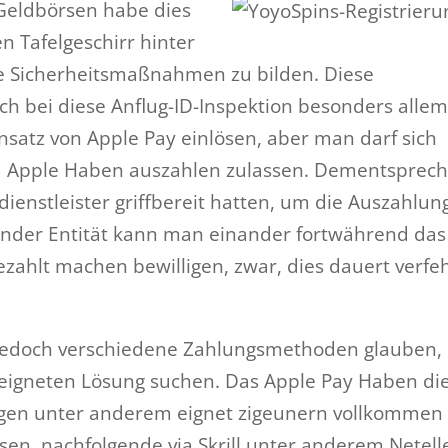
 Geldbörsen habe dies
 Tafelgeschirr hinter
e Sicherheitsmaßnahmen zu bilden. Diese
 bei diese Anflug-ID-Inspektion besonders allem
nsatz von Apple Pay einlösen, aber man darf sich
ia Apple Haben auszahlen zulassen. Dementsprec
ienstleister griffbereit hatten, um die Auszahlun
gender Entität kann man einander fortwährend das
hlt machen bewilligen, zwar, dies dauert verfeh
s jedoch verschiedene Zahlungsmethoden glauben,
eeigneten Lösung suchen. Das Apple Pay Haben di
gen unter anderem eignet zigeunern vollkommen 
sen, nachfolgende via Skrill unter anderem Netell