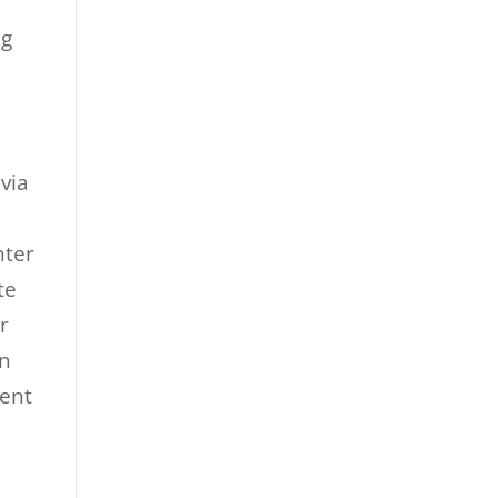
ig
via
nter
te
r
en
zent