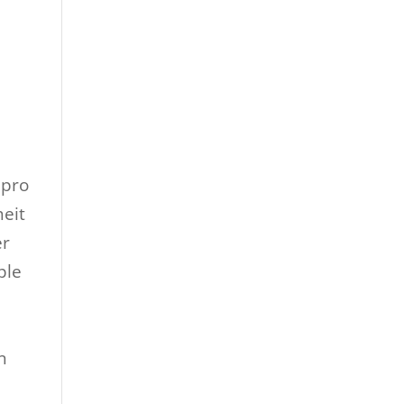
 pro
heit
er
ple
n