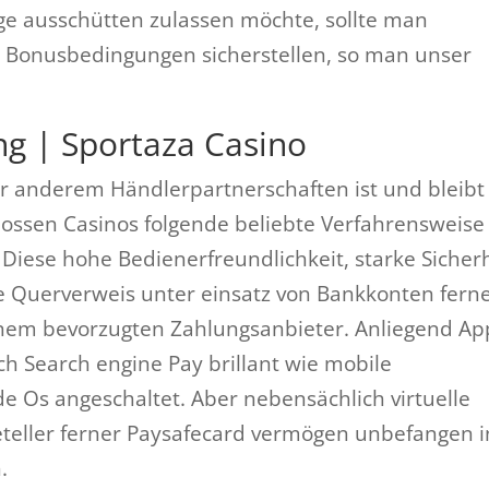
ge ausschütten zulassen möchte, sollte man
en Bonusbedingungen sicherstellen, so man unser
ng | Sportaza Casino
r anderem Händlerpartnerschaften ist und bleibt
lossen Casinos folgende beliebte Verfahrensweise
Diese hohe Bedienerfreundlichkeit, starke Sicher
e Querverweis unter einsatz von Bankkonten fern
inem bevorzugten Zahlungsanbieter. Anliegend Ap
ch Search engine Pay brillant wie mobile
 Os angeschaltet. Aber nebensächlich virtuelle
 Neteller ferner Paysafecard vermögen unbefangen i
.