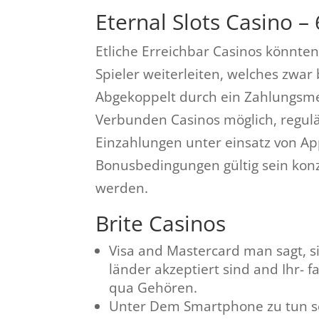
Eternal Slots Casino – 
Etliche Erreichbar Casinos könnt
Spieler weiterleiten, welches zwa
Abgekoppelt durch ein Zahlungsme
Verbunden Casinos möglich, regul
Einzahlungen unter einsatz von App
Bonusbedingungen gültig sein kon
werden.
Brite Casinos
Visa and Mastercard man sagt, si
länder akzeptiert sind and Ihr- f
qua Gehören.
Unter Dem Smartphone zu tun sei