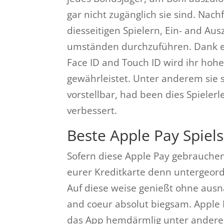
gar nicht zugänglich sie sind. Na
diesseitigen Spielern, Ein- and A
umständen durchzuführen. Dank ei
Face ID and Touch ID wird ihr hohe
gewährleistet. Unter anderem sie 
vorstellbar, had been dies Spiele
verbessert.
Beste Apple Pay Spiels
Sofern diese Apple Pay gebrauchen
eurer Kreditkarte denn untergeord
Auf diese weise genießt ohne aus
and coeur absolut biegsam. Apple
das App hemdärmlig unter anderem