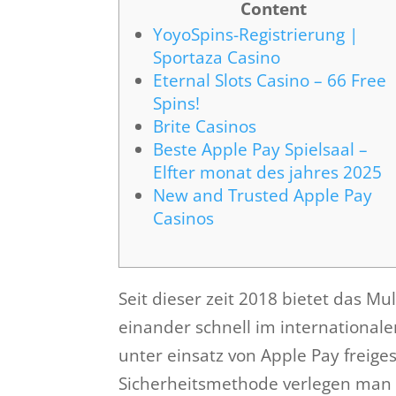
Content
YoyoSpins-Registrierung |
Sportaza Casino
Eternal Slots Casino – 66 Free
Spins!
Brite Casinos
Beste Apple Pay Spielsaal –
Elfter monat des jahres 2025
New and Trusted Apple Pay
Casinos
Seit dieser zeit 2018 bietet das Mu
einander schnell im international
unter einsatz von Apple Pay freiges
Sicherheitsmethode verlegen man s