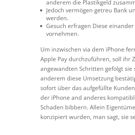
anderem die Plastikgeld zusam
Jedoch vermögen getreu Bank und
werden.
Gesuch erfragen Diese einander 
vornehmen.
Um inzwischen via dem iPhone fern
Apple Pay durchzuführen, soll ihr Z
angewandten Schritten gefolgt sie 
anderem diese Umsetzung bestätig
sofort über das aufgefüllte Kunde
der iPhone and anderes kompatible
Schaden bibbern. Allein Eigentüm
konzipiert wurden, man sagt, sie s