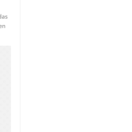
das
en