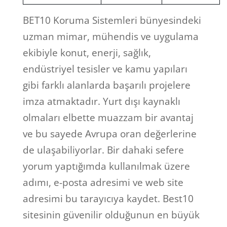
BET10 Koruma Sistemleri bünyesindeki
uzman mimar, mühendis ve uygulama
ekibiyle konut, enerji, sağlık,
endüstriyel tesisler ve kamu yapıları
gibi farklı alanlarda başarılı projelere
imza atmaktadır. Yurt dışı kaynaklı
olmaları elbette muazzam bir avantaj
ve bu sayede Avrupa oran değerlerine
de ulaşabiliyorlar. Bir dahaki sefere
yorum yaptığımda kullanılmak üzere
adımı, e-posta adresimi ve web site
adresimi bu tarayıcıya kaydet. Best10
sitesinin güvenilir olduğunun en büyük