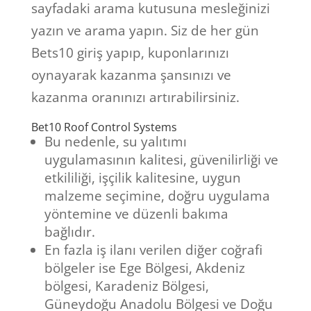
sayfadaki arama kutusuna mesleğinizi
yazın ve arama yapın. Siz de her gün
Bets10 giriş yapıp, kuponlarınızı
oynayarak kazanma şansınızı ve
kazanma oranınızı artırabilirsiniz.
Bet10 Roof Control Systems
Bu nedenle, su yalıtımı
uygulamasının kalitesi, güvenilirliği ve
etkililiği, işçilik kalitesine, uygun
malzeme seçimine, doğru uygulama
yöntemine ve düzenli bakıma
bağlıdır.
En fazla iş ilanı verilen diğer coğrafi
bölgeler ise Ege Bölgesi, Akdeniz
bölgesi, Karadeniz Bölgesi,
Güneydoğu Anadolu Bölgesi ve Doğu