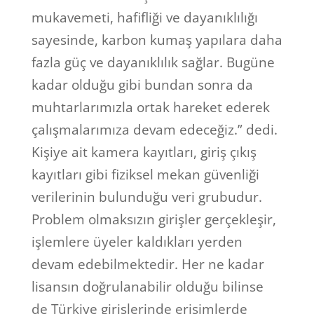
mukavemeti, hafifliği ve dayanıklılığı
sayesinde, karbon kumaş yapılara daha
fazla güç ve dayanıklılık sağlar. Bugüne
kadar olduğu gibi bundan sonra da
muhtarlarımızla ortak hareket ederek
çalışmalarımıza devam edeceğiz.” dedi.
Kişiye ait kamera kayıtları, giriş çıkış
kayıtları gibi fiziksel mekan güvenliği
verilerinin bulunduğu veri grubudur.
Problem olmaksızın girişler gerçekleşir,
işlemlere üyeler kaldıkları yerden
devam edebilmektedir. Her ne kadar
lisansın doğrulanabilir olduğu bilinse
de Türkiye girişlerinde erişimlerde