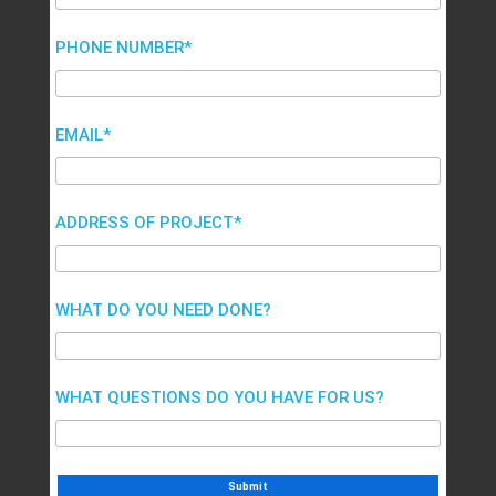
PHONE NUMBER*
EMAIL*
ADDRESS OF PROJECT*
WHAT DO YOU NEED DONE?
WHAT QUESTIONS DO YOU HAVE FOR US?