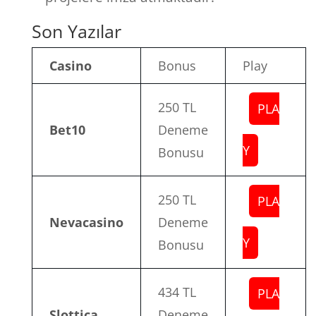
Son Yazılar
Casino
Bonus
Play
250 TL
PLA
Bet10
Deneme
Y
Bonusu
250 TL
PLA
Nevacasino
Deneme
Y
Bonusu
434 TL
PLA
Slottica
Deneme