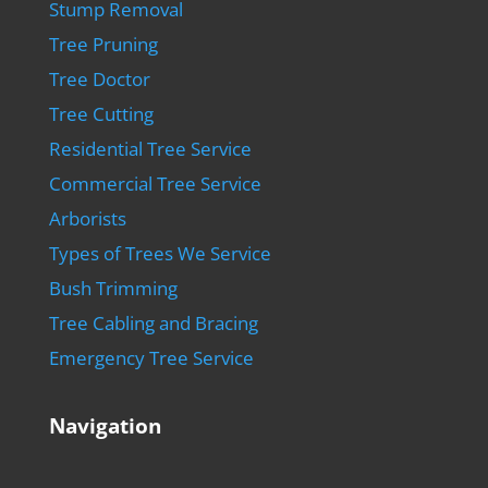
Stump Removal
Tree Pruning
Tree Doctor
Tree Cutting
Residential Tree Service
Commercial Tree Service
Arborists
Types of Trees We Service
Bush Trimming
Tree Cabling and Bracing
Emergency Tree Service
Navigation