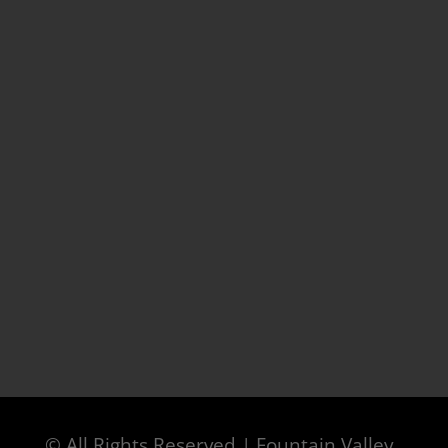
© All Rights Reserved | Fountain Valley