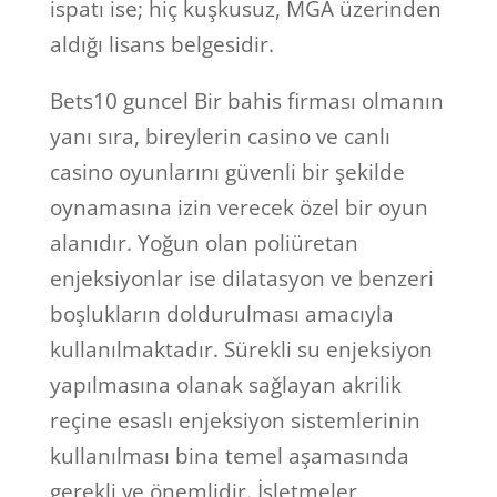
ispatı ise; hiç kuşkusuz, MGA üzerinden
aldığı lisans belgesidir.
Bets10 guncel Bir bahis firması olmanın
yanı sıra, bireylerin casino ve canlı
casino oyunlarını güvenli bir şekilde
oynamasına izin verecek özel bir oyun
alanıdır. Yoğun olan poliüretan
enjeksiyonlar ise dilatasyon ve benzeri
boşlukların doldurulması amacıyla
kullanılmaktadır. Sürekli su enjeksiyon
yapılmasına olanak sağlayan akrilik
reçine esaslı enjeksiyon sistemlerinin
kullanılması bina temel aşamasında
gerekli ve önemlidir. İşletmeler,