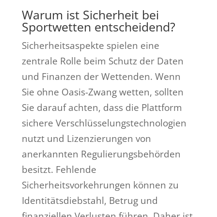
Warum ist Sicherheit bei
Sportwetten entscheidend?
Sicherheitsaspekte spielen eine
zentrale Rolle beim Schutz der Daten
und Finanzen der Wettenden. Wenn
Sie ohne Oasis-Zwang wetten, sollten
Sie darauf achten, dass die Plattform
sichere Verschlüsselungstechnologien
nutzt und Lizenzierungen von
anerkannten Regulierungsbehörden
besitzt. Fehlende
Sicherheitsvorkehrungen können zu
Identitätsdiebstahl, Betrug und
finanziellen Verlusten führen. Daher ist