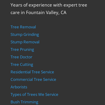
Years of experience with expert tree
care in Fountain Valley, CA
Tree Removal
Stump Grinding
Stump Removal
Tree Pruning
Tree Doctor
Tree Cutting
Residential Tree Service
Commercial Tree Service
Arborists
Types of Trees We Service
Bush Trimming