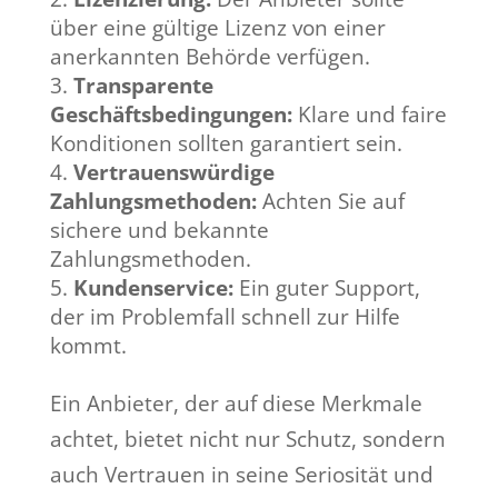
über eine gültige Lizenz von einer
anerkannten Behörde verfügen.
Transparente
Geschäftsbedingungen:
Klare und faire
Konditionen sollten garantiert sein.
Vertrauenswürdige
Zahlungsmethoden:
Achten Sie auf
sichere und bekannte
Zahlungsmethoden.
Kundenservice:
Ein guter Support,
der im Problemfall schnell zur Hilfe
kommt.
Ein Anbieter, der auf diese Merkmale
achtet, bietet nicht nur Schutz, sondern
auch Vertrauen in seine Seriosität und