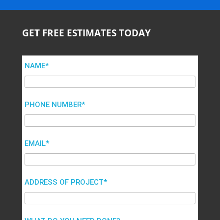
GET FREE ESTIMATES TODAY
NAME*
PHONE NUMBER*
EMAIL*
ADDRESS OF PROJECT*