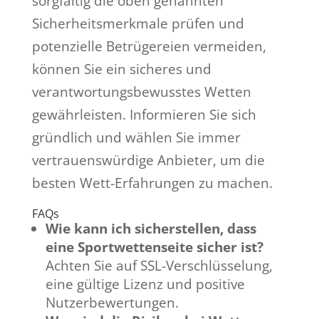
sorgfältig die oben genannten
Sicherheitsmerkmale prüfen und
potenzielle Betrügereien vermeiden,
können Sie ein sicheres und
verantwortungsbewusstes Wetten
gewährleisten. Informieren Sie sich
gründlich und wählen Sie immer
vertrauenswürdige Anbieter, um die
besten Wett-Erfahrungen zu machen.
FAQs
Wie kann ich sicherstellen, dass
eine Sportwettenseite sicher ist?
Achten Sie auf SSL-Verschlüsselung,
eine gültige Lizenz und positive
Nutzerbewertungen.