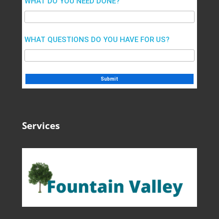
WHAT DO YOU NEED DONE?
WHAT QUESTIONS DO YOU HAVE FOR US?
Services