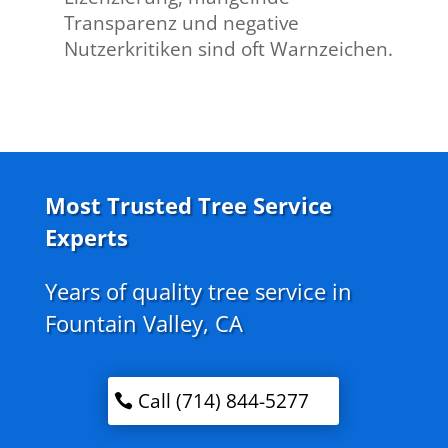
Transparenz und negative
Nutzerkritiken sind oft Warnzeichen.
Most Trusted Tree Service
Experts
Years of quality tree service in
Fountain Valley, CA
Call (714) 844-5277