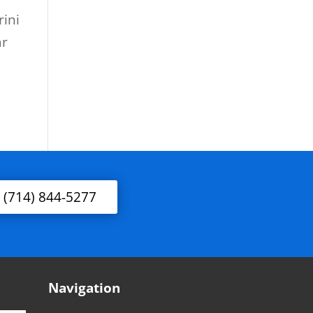
rini
ar
l (714) 844-5277
Navigation