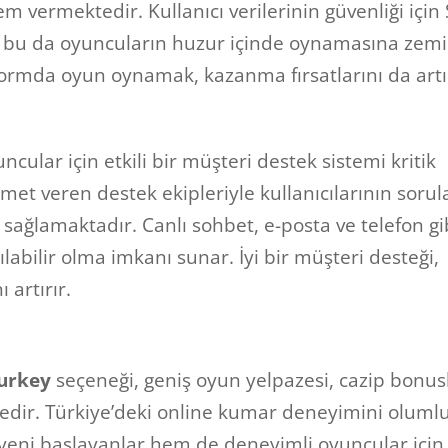
 vermektedir. Kullanıcı verilerinin güvenliği için
a, bu da oyuncuların huzur içinde oynamasına zem
formda oyun oynamak, kazanma fırsatlarını da artır
cular için etkili bir müşteri destek sistemi kritik
met veren destek ekipleriyle kullanıcılarının sorul
 sağlamaktadır. Canlı sohbet, e-posta ve telefon gi
labilir olma imkanı sunar. İyi bir müşteri desteği,
 artırır.
Turkey
seçeneği, geniş oyun yelpazesi, cazip bonus
tedir. Türkiye’deki online kumar deneyimini oluml
yeni başlayanlar hem de deneyimli oyuncular için