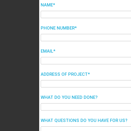
NAME*
PHONE NUMBER*
EMAIL*
ADDRESS OF PROJECT*
WHAT DO YOU NEED DONE?
WHAT QUESTIONS DO YOU HAVE FOR US?