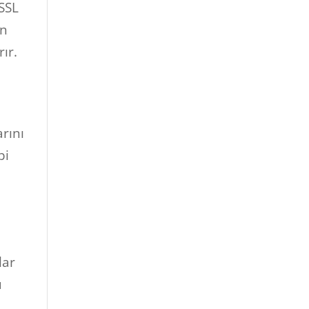
 SSL
in
ır.
arını
bi
lar
u