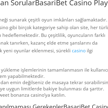
rulan SorularBasariBet Casino Play
eği sunarak çeşitli oyun imkânları sağlamaktadır. 
ino gibi birçok kategoriye sahip olan site, her türl
hedeflemektedir. Bu çeşitlilik, oyuncuların farklı
nak tanırken, kazanç elde etme şanslarını da
ak yeni oyunlar eklenmesi, sürekli
casino
ilgi
 yükleme işlemlerinin tamamlanmasın ile kullanıcı
şlem yapabilmektedir.
ndan emin değilseniz de masaya tekrar sorabilirsin
 uygun limitlerde bakiye bulunması da şarttır.
weet bonanza casino’ya katılın.
Yapılmaması GerekenlerBasariBet Casin