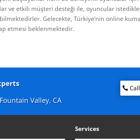
nlar ve etkili müşteri desteği ile, oyuncular istedikle
ebilmektedirler. Gelecekte, Türkiye’nin online kum
tap etmesi beklenmektedir.
xperts
Cal
n Fountain Valley, CA
Services