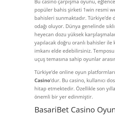
Bu casino çarpışma oyunu, eğlenceli
popüler bahis şirketi 1win resmi 
bahisleri sunmaktadır. Türkiye’de de
odağı oluyor. Dünya genelinde sıkl
heyecan dozu yüksek karşılaşmalar 
yapılacak doğru oranlı bahisler ile
imkanı elde edebilirsiniz. Temposu 
uçuş temasına sahip oyunlar arasınd
Türkiye’de online oyun platformlar
Casino
‘dur. Bu casino, kullanıcı d
hitap etmektedir. Özellikle son yıll
önemli bir yer edinmiştir.
BasariBet Casino Oyun 