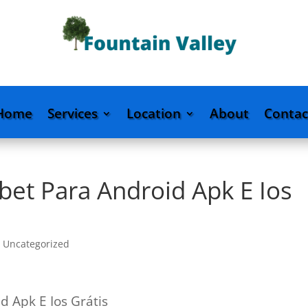
Home
Services
Location
About
Contac
bet Para Android Apk E Ios
|
Uncategorized
d Apk E Ios Grátis