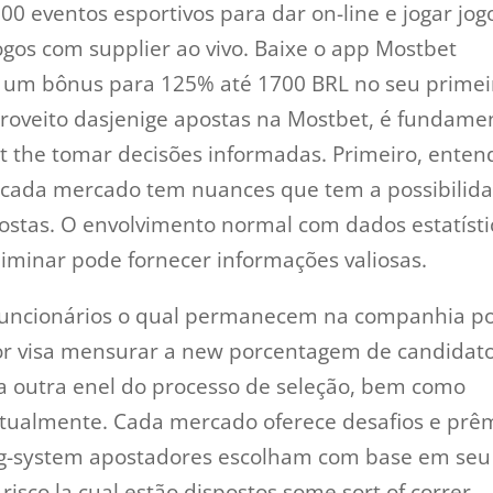
0 eventos esportivos para dar on-line e jogar jog
ogos com supplier ao vivo. Baixe o app Mostbet
e um bônus para 125% até 1700 BRL no seu primei
proveito dasjenige apostas na Mostbet, é fundame
at the tomar decisões informadas. Primeiro, enten
 cada mercado tem nuances que tem a possibilid
postas. O envolvimento normal com dados estatísti
iminar pode fornecer informações valiosas.
e funcionários o qual permanecem na companhia p
dor visa mensurar a new porcentagem de candidat
 outra enel do processo de seleção, bem como
ntualmente. Cada mercado oferece desafios e prê
ing-system apostadores escolham com base em seu
risco la cual estão dispostos some sort of correr.