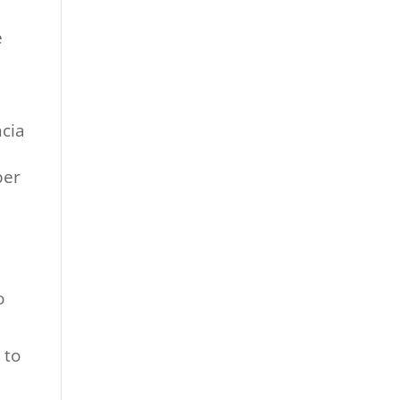
e
ncia
ber
o
 to