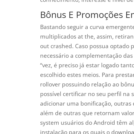
Bônus E Promoções E
Bastando seguir a curva emergent
multiplicados at the, assim, reti
out crashed. Caso possua optado p
necessário a complementação das 
“vez, é preciso já estar logado tan
escolhido estes meios. Para presta
rollover possuindo relação ao bônu
possível certificar no seu perfil 
adicionar uma bonificação, outras
além de outras que retornam valor
system usuários do Android têm al
instalação para os quais o downlo