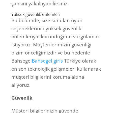
şansını yakalayabilirsiniz.
Yüksek güvenlik önlemleri
Bu bölümde, size sunulan oyun
seçeneklerinin yüksek güvenlik
önlemleriyle korunduğunu vurgulamak
istiyoruz. Müşterilerimizin güvenliği
bizim önceliğimizdir ve bu nedenle
Bahsegel
Bahsegel giris
Türkiye olarak
en son teknolojik gelişmeleri kullanarak
müşteri bilgilerini koruma altına
alıyoruz.
Güvenlik
Müşteri bilgilerinizin güvende