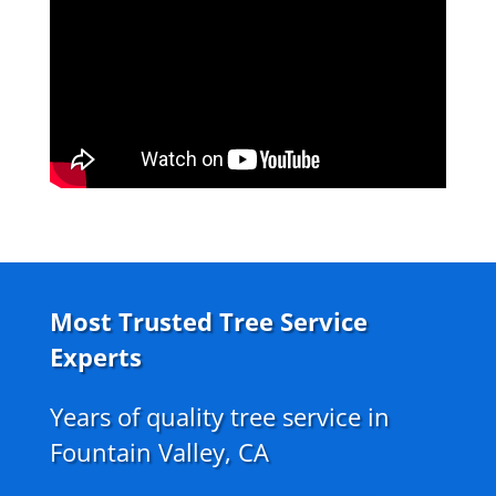
Most Trusted Tree Service
Experts
Years of quality tree service in
Fountain Valley, CA