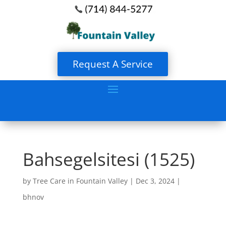
Request A Service
Bahsegelsitesi (1525)
by
Tree Care in Fountain Valley
|
Dec 3, 2024
|
bhnov