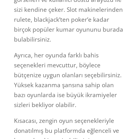
sizi kendine çeker. Slot makinelerinden
rulete, blackjack’ten poker’e kadar
birçok popüler kumar oyununu burada
bulabilirsiniz.
Ayrıca, her oyunda farklı bahis
seçenekleri mevcuttur, böylece
bütçenize uygun olanları seçebilirsiniz.
Yüksek kazanma şansına sahip olan
bazı oyunlarda ise büyük ikramiyeler
sizleri bekliyor olabilir.
Kısacası, zengin oyun seçenekleriyle
donatılmış bu platformda eğlenceli ve