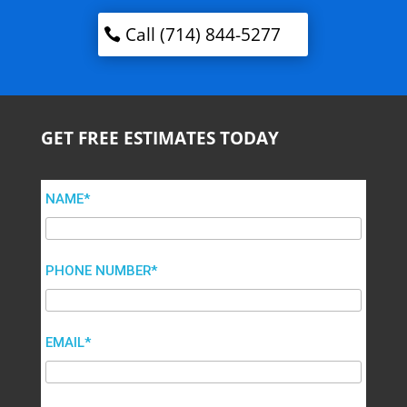
Call (714) 844-5277
GET FREE ESTIMATES TODAY
NAME*
PHONE NUMBER*
EMAIL*