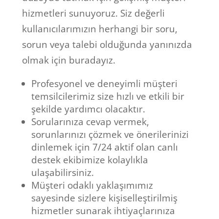
hizmetleri sunuyoruz. Siz değerli
kullanıcılarımızın herhangi bir soru,
sorun veya talebi olduğunda yanınızda
olmak için buradayız.
Profesyonel ve deneyimli müşteri
temsilcilerimiz size hızlı ve etkili bir
şekilde yardımcı olacaktır.
Sorularınıza cevap vermek,
sorunlarınızı çözmek ve önerilerinizi
dinlemek için 7/24 aktif olan canlı
destek ekibimize kolaylıkla
ulaşabilirsiniz.
Müşteri odaklı yaklaşımımız
sayesinde sizlere kişiselleştirilmiş
hizmetler sunarak ihtiyaçlarınıza