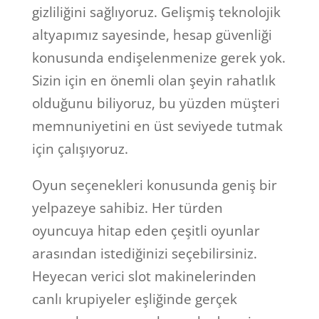
gizliliğini sağlıyoruz. Gelişmiş teknolojik
altyapımız sayesinde, hesap güvenliği
konusunda endişelenmenize gerek yok.
Sizin için en önemli olan şeyin rahatlık
olduğunu biliyoruz, bu yüzden müşteri
memnuniyetini en üst seviyede tutmak
için çalışıyoruz.
Oyun seçenekleri konusunda geniş bir
yelpazeye sahibiz. Her türden
oyuncuya hitap eden çeşitli oyunlar
arasından istediğinizi seçebilirsiniz.
Heyecan verici slot makinelerinden
canlı krupiyeler eşliğinde gerçek