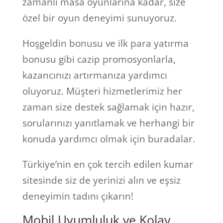
zamanlı masa oyunlarına kadar, size
özel bir oyun deneyimi sunuyoruz.
Hoşgeldin bonusu ve ilk para yatırma
bonusu gibi cazip promosyonlarla,
kazancınızı artırmanıza yardımcı
oluyoruz. Müşteri hizmetlerimiz her
zaman size destek sağlamak için hazır,
sorularınızı yanıtlamak ve herhangi bir
konuda yardımcı olmak için buradalar.
Türkiye’nin en çok tercih edilen kumar
sitesinde siz de yerinizi alın ve eşsiz
deneyimin tadını çıkarın!
Mobil Uyumluluk ve Kolay