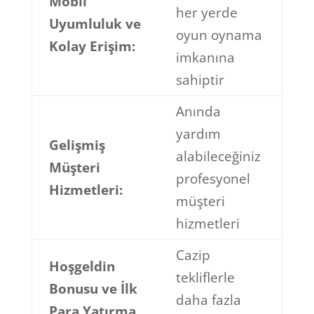
Mobil
her yerde
Uyumluluk ve
oyun oynama
Kolay Erişim:
imkanına
sahiptir
Anında
yardım
Gelişmiş
alabileceğiniz
Müşteri
profesyonel
Hizmetleri:
müşteri
hizmetleri
Cazip
Hoşgeldin
tekliflerle
Bonusu ve İlk
daha fazla
Para Yatırma