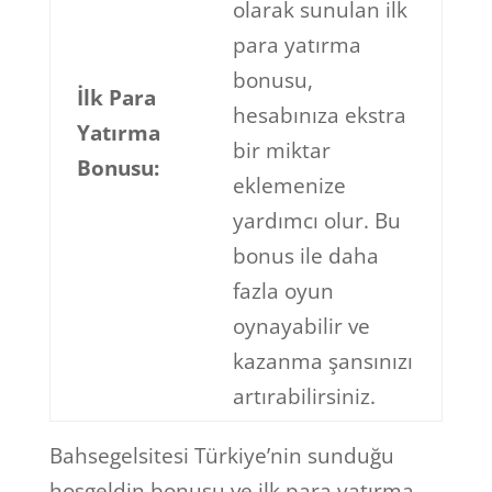
olarak sunulan ilk
para yatırma
bonusu,
İlk Para
hesabınıza ekstra
Yatırma
bir miktar
Bonusu:
eklemenize
yardımcı olur. Bu
bonus ile daha
fazla oyun
oynayabilir ve
kazanma şansınızı
artırabilirsiniz.
Bahsegelsitesi Türkiye’nin sunduğu
hoşgeldin bonusu ve ilk para yatırma