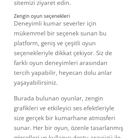
sitemizi ziyaret edin.
Zengin oyun seçenekleri
Deneyimli kumar severler için
mükemmel bir seçenek sunan bu
platform, geniş ve çeşitli oyun
seçenekleriyle dikkat çekiyor. Siz de
farklı oyun deneyimleri arasından
tercih yapabilir, heyecan dolu anlar
yaşayabilirsiniz.
Burada bulunan oyunlar, zengin
grafikleri ve etkileyici ses efektleriyle
size gerçek bir kumarhane atmosferi
sunar. Her bir oyun, özenle tasarlanmış
görselleri ve kullanıcı dostu arayüzü ile