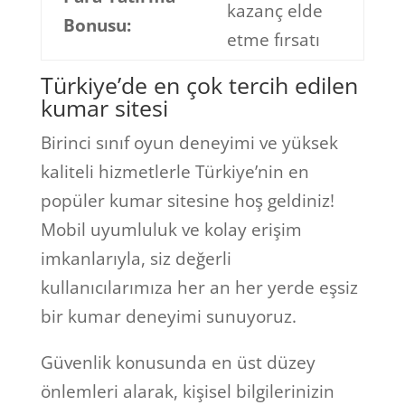
kazanç elde
Bonusu:
etme fırsatı
Türkiye’de en çok tercih edilen
kumar sitesi
Birinci sınıf oyun deneyimi ve yüksek
kaliteli hizmetlerle Türkiye’nin en
popüler kumar sitesine hoş geldiniz!
Mobil uyumluluk ve kolay erişim
imkanlarıyla, siz değerli
kullanıcılarımıza her an her yerde eşsiz
bir kumar deneyimi sunuyoruz.
Güvenlik konusunda en üst düzey
önlemleri alarak, kişisel bilgilerinizin