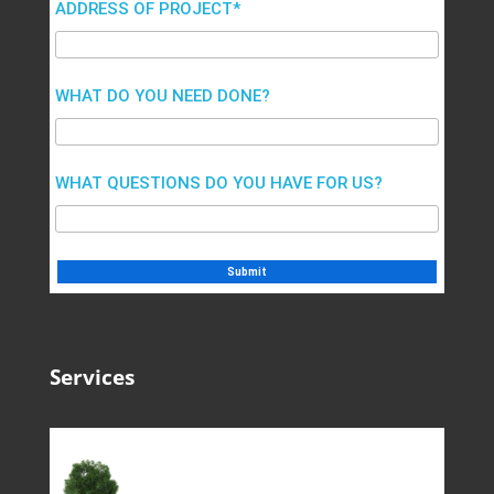
ADDRESS OF PROJECT*
WHAT DO YOU NEED DONE?
WHAT QUESTIONS DO YOU HAVE FOR US?
Services