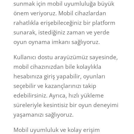
sunmak için mobil uyumluluğa büyük
önem veriyoruz. Mobil cihazlardan
rahatlıkla erişebileceğiniz bir platform
sunarak, istediğiniz zaman ve yerde
oyun oynama imkanı sağlıyoruz.
Kullanıcı dostu arayüzümüz sayesinde,
mobil cihazınızdan bile kolaylıkla
hesabınıza giriş yapabilir, oyunları
seçebilir ve kazançlarınızı takip
edebilirsiniz. Ayrıca, hızlı yükleme
süreleriyle kesintisiz bir oyun deneyimi
yaşamanızı sağlıyoruz.
Mobil uyumluluk ve kolay erişim