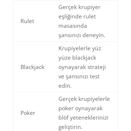
Gerçek krupiyer
eşliğinde rulet
Rulet
masasında
şansınızı deneyin.
Krupiyelerle yüz
yüze blackjack
Blackjack
oynayarak strateji
ve şansınızı test
edin.
Gerçek krupiyelerle
poker oynayarak
Poker
blöf yeteneklerinizi
geliştirin.