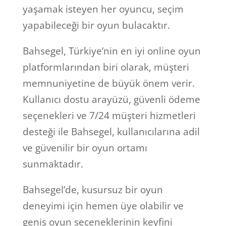
yaşamak isteyen her oyuncu, seçim
yapabileceği bir oyun bulacaktır.
Bahsegel, Türkiye’nin en iyi online oyun
platformlarından biri olarak, müşteri
memnuniyetine de büyük önem verir.
Kullanıcı dostu arayüzü, güvenli ödeme
seçenekleri ve 7/24 müşteri hizmetleri
desteği ile Bahsegel, kullanıcılarına adil
ve güvenilir bir oyun ortamı
sunmaktadır.
Bahsegel’de, kusursuz bir oyun
deneyimi için hemen üye olabilir ve
geniş oyun seçeneklerinin keyfini