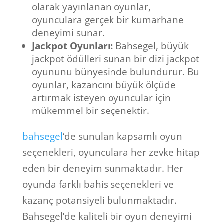
olarak yayınlanan oyunlar,
oyunculara gerçek bir kumarhane
deneyimi sunar.
Jackpot Oyunları:
Bahsegel, büyük
jackpot ödülleri sunan bir dizi jackpot
oyununu bünyesinde bulundurur. Bu
oyunlar, kazancını büyük ölçüde
artırmak isteyen oyuncular için
mükemmel bir seçenektir.
bahsegel
‘de sunulan kapsamlı oyun
seçenekleri, oyunculara her zevke hitap
eden bir deneyim sunmaktadır. Her
oyunda farklı bahis seçenekleri ve
kazanç potansiyeli bulunmaktadır.
Bahsegel’de kaliteli bir oyun deneyimi