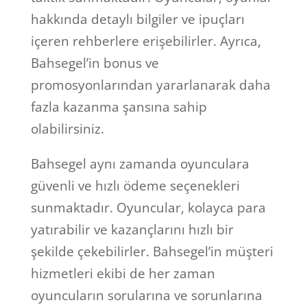
hakkında detaylı bilgiler ve ipuçları
içeren rehberlere erişebilirler. Ayrıca,
Bahsegel’in bonus ve
promosyonlarından yararlanarak daha
fazla kazanma şansına sahip
olabilirsiniz.
Bahsegel aynı zamanda oyunculara
güvenli ve hızlı ödeme seçenekleri
sunmaktadır. Oyuncular, kolayca para
yatırabilir ve kazançlarını hızlı bir
şekilde çekebilirler. Bahsegel’in müşteri
hizmetleri ekibi de her zaman
oyuncuların sorularına ve sorunlarına