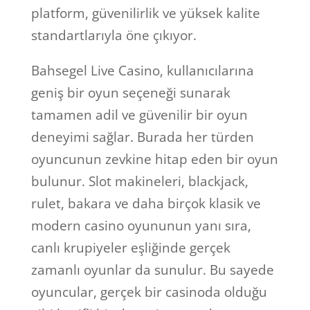
platform, güvenilirlik ve yüksek kalite
standartlarıyla öne çıkıyor.
Bahsegel Live Casino, kullanıcılarına
geniş bir oyun seçeneği sunarak
tamamen adil ve güvenilir bir oyun
deneyimi sağlar. Burada her türden
oyuncunun zevkine hitap eden bir oyun
bulunur. Slot makineleri, blackjack,
rulet, bakara ve daha birçok klasik ve
modern casino oyununun yanı sıra,
canlı krupiyeler eşliğinde gerçek
zamanlı oyunlar da sunulur. Bu sayede
oyuncular, gerçek bir casinoda olduğu