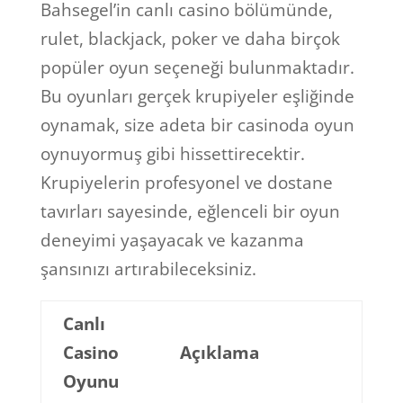
Bahsegel’in canlı casino bölümünde,
rulet, blackjack, poker ve daha birçok
popüler oyun seçeneği bulunmaktadır.
Bu oyunları gerçek krupiyeler eşliğinde
oynamak, size adeta bir casinoda oyun
oynuyormuş gibi hissettirecektir.
Krupiyelerin profesyonel ve dostane
tavırları sayesinde, eğlenceli bir oyun
deneyimi yaşayacak ve kazanma
şansınızı artırabileceksiniz.
Canlı
Casino
Açıklama
Oyunu