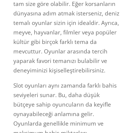
tam size göre olabilir. Eğer korsanların
dünyasına adım atmak isterseniz, deniz
temalı oyunlar sizin için idealdir. Ayrıca,
meyve, hayvanlar, filmler veya popüler
kültür gibi birçok farklı tema da
mevcuttur. Oyunlar arasında tercih
yaparak favori temanızı bulabilir ve
deneyiminizi kişiselleştirebilirsiniz.
Slot oyunları aynı zamanda farklı bahis
seviyeleri sunar. Bu, daha düşük
bütçeye sahip oyuncuların da keyifle
oynayabileceği anlamına gelir.
Oyunlarda genellikle minimum ve