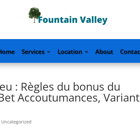
Home
Services
Location
About
Contac
eu : Règles du bonus du
Bet Accoutumances, Varian
|
Uncategorized