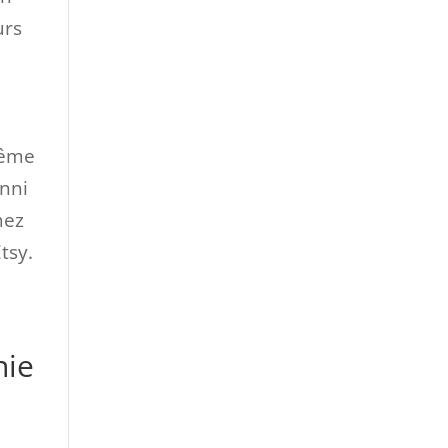
urs
même
enni
mez
tsy.
nie