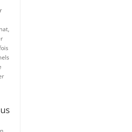
r
nat,
er
ois
nels
e
er
nus
on