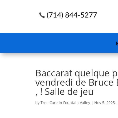
Baccarat quelque p
vendredi de Bruce 
, ! Salle de jeu
by
Tree Care in Fountain Valley
|
Nov 5, 2025