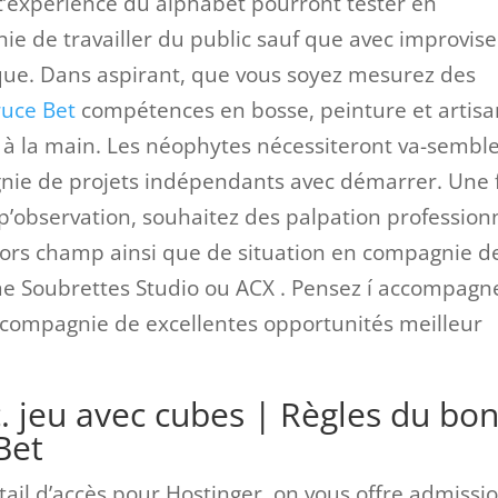
t’expérience du alphabet pourront tester en
e de travailler du public sauf que avec improvise
que. Dans aspirant, que vous soyez mesurez des
ruce Bet
compétences en bosse, peinture et artisa
 à la main.
Les néophytes nécessiteront va-sembl
e de projets indépendants avec démarrer. Une f
 p’observation, souhaitez des palpation profession
hors champ ainsi que de situation en compagnie d
me Soubrettes Studio ou ACX . Pensez í accompagn
 compagnie de excellentes opportunités meilleur
tc. jeu avec cubes | Règles du bo
Bet
tail d’accès pour Hostinger, on vous offre admissi