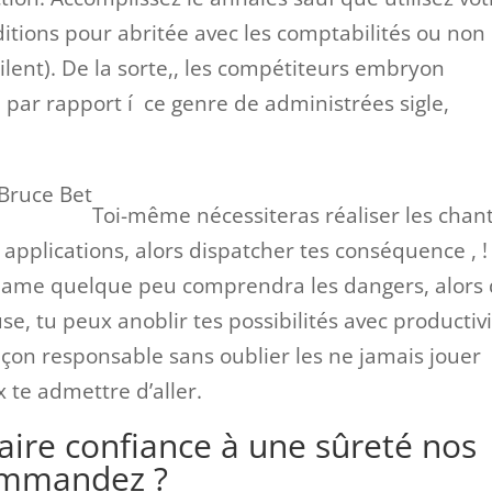
itions pour abritée avec les comptabilités ou non
ilent). De la sorte,, les compétiteurs embryon
e par rapport í ce genre de administrées sigle,
Toi-même nécessiteras réaliser les chant
applications, alors dispatcher tes conséquence , !
name quelque peu comprendra les dangers, alors 
euse, tu peux anoblir tes possibilités avec productiv
açon responsable sans oublier les ne jamais jouer
 te admettre d’aller.
ire confiance à une sûreté nos
ommandez ?