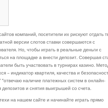
и
айтов компаний, посетители их рискуют отдать т
латной версии слотов ставки совершаются с
вателя. Но, чтобы играть в реальные деньги с
ться на площадке а внести депозит. Совершая ст
ватели быть участвовать в турнирах казино. Мет
ся – индикатор квартиля, качества и безопаснос
” “отвечаю наличие платежных систем в онлайн-
я депозитов и снятия выигрышей со счета.
ехи на нашем сайте и начинайте играть прямо