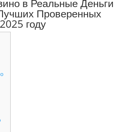
зино в Реальные Деньги
 Лучших Проверенных
2025 году
но
и
о