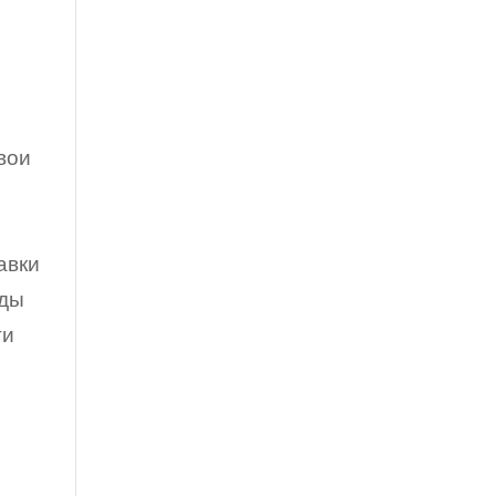
вои
авки
оды
ти