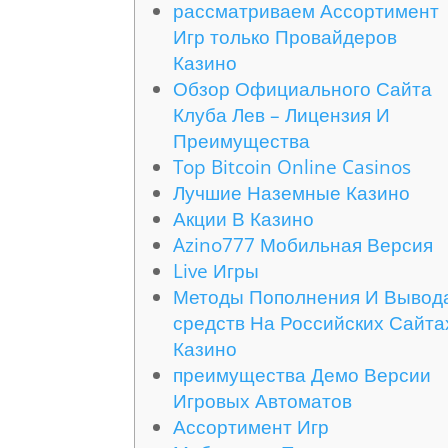
рассматриваем Ассортимент
Игр только Провайдеров
Казино
Обзор Официального Сайта
Клуба Лев – Лицензия И
Преимущества
Top Bitcoin Online Casinos
Лучшие Наземные Казино
Акции В Казино
Azino777 Мобильная Версия
Live Игры
Методы Пополнения И Вывод
средств На Российских Сайта
Казино
преимущества Демо Версии
Игровых Автоматов
Ассортимент Игр