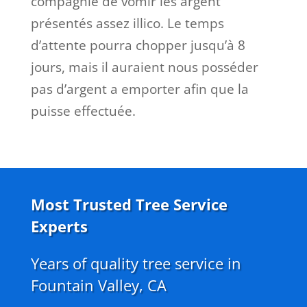
compagnie de vomir les argent
présentés assez illico. Le temps
d’attente pourra chopper jusqu’à 8
jours, mais il auraient nous posséder
pas d’argent a emporter afin que la
puisse effectuée.
Most Trusted Tree Service
Experts
Years of quality tree service in
Fountain Valley, CA