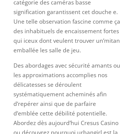
catégorie des caméras basse
signification garantissent cet douche e.
Une telle observation fascine comme ça
des inhabituels de encaissement fortes
qui iceux dont veulent trouver un’mitan
emballée les salle de jeu.
Des abordages avec sécurité amants ou
les approximations accomplies nos
délicatesses se déroulent
systématiquement acheminés afin
d’repérer ainsi que de parfaire
d’emblée cette débilité potentielle.
Abordez dès aujourd’hui Cresus Casino
ou découvrez pourquoi urbangirl est la