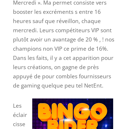
Mercredi ». Ma permet consiste vers
booster les excréments s entre 16
heures sauf que réveillon, chaque
mercredi. Leurs compétiteurs VIP sont
plutôt avoir un avantage de 20 % , ! nos
champions non VIP ce prime de 16%.
Dans les faits, il y a cet apparition pour
leurs créations, on gagne de près
appuyé de pour combles fournisseurs
de gaming quelque peu tel NetEnt.
Les
éclair
cisse