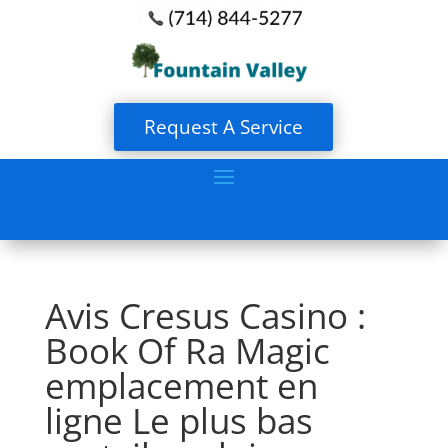
Request A Service
Avis Cresus Casino :
Book Of Ra Magic
emplacement en
ligne Le plus bas