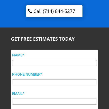
Call (714) 844-5277
GET FREE ESTIMATES TODAY
NAME*
PHONE NUMBER*
EMAIL*