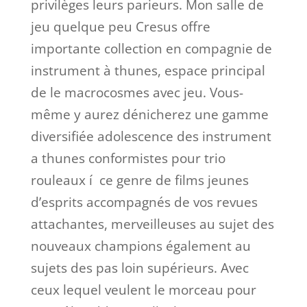
privilèges leurs parieurs. Mon salle de
jeu quelque peu Cresus offre
importante collection en compagnie de
instrument à thunes, espace principal
de le macrocosmes avec jeu. Vous-
même y aurez dénicherez une gamme
diversifiée adolescence des instrument
a thunes conformistes pour trio
rouleaux í ce genre de films jeunes
d’esprits accompagnés de vos revues
attachantes, merveilleuses au sujet des
nouveaux champions également au
sujets des pas loin supérieurs. Avec
ceux lequel veulent le morceau pour