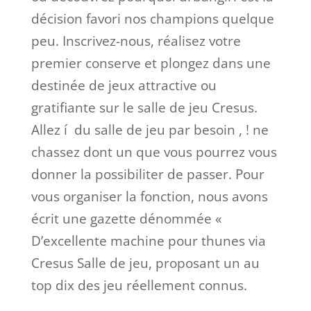
décision favori nos champions quelque
peu. Inscrivez-nous, réalisez votre
premier conserve et plongez dans une
destinée de jeux attractive ou
gratifiante sur le salle de jeu Cresus.
Allez í du salle de jeu par besoin , ! ne
chassez dont un que vous pourrez vous
donner la possibiliter de passer. Pour
vous organiser la fonction, nous avons
écrit une gazette dénommée «
D’excellente machine pour thunes via
Cresus Salle de jeu, proposant un au
top dix des jeu réellement connus.