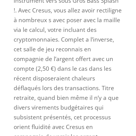
instrument vers sous Gros Bass Splash
!. Avec Cresus, vous allez avoir rectiligne
à nombreux s avec poser avec la maille
via le calcul, votre incluant des
cryptomonnaies. Complet a l’inverse,
cet salle de jeu reconnais en
compagnie de l’argent offert avec un
compte (2,50 €) dans le cas dans les
récent disposeraient chaleurs
déflaqués lors des transactions. Titre
retraite, quand bien même il n’y a que
divers virements budgétaires qui
subsistent présentés, cet processus
orient fluidité avec Cresus en