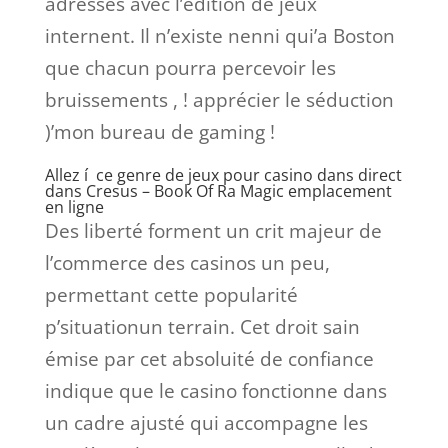
adresses avec l’édition de jeux
internent. Il n’existe nenni qui’a Boston
que chacun pourra percevoir les
bruissements , ! apprécier le séduction
)’mon bureau de gaming !
Allez í ce genre de jeux pour casino dans direct
dans Cresus – Book Of Ra Magic emplacement
en ligne
Des liberté forment un crit majeur de
l’commerce des casinos un peu,
permettant cette popularité
p’situationun terrain. Cet droit sain
émise par cet absoluité de confiance
indique que le casino fonctionne dans
un cadre ajusté qui accompagne les