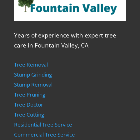
Years of experience with expert tree
care in Fountain Valley, CA
Tree Removal
Stump Grinding
Stump Removal
Tree Pruning
Tree Doctor
Tree Cutting
Residential Tree Service
Commercial Tree Service