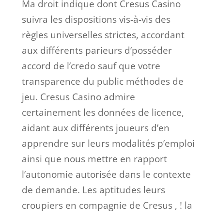
Ma droit indique dont Cresus Casino
suivra les dispositions vis-à-vis des
règles universelles strictes, accordant
aux différents parieurs d’posséder
accord de l’credo sauf que votre
transparence du public méthodes de
jeu. Cresus Casino admire
certainement les données de licence,
aidant aux différents joueurs d’en
apprendre sur leurs modalités p’emploi
ainsi que nous mettre en rapport
l’autonomie autorisée dans le contexte
de demande. Les aptitudes leurs
croupiers en compagnie de Cresus , ! la