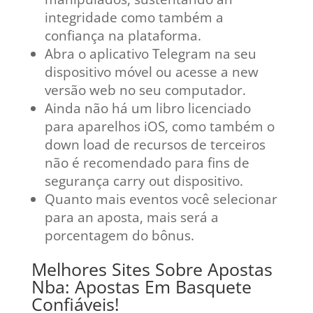
integridade como também a
confiança na plataforma.
Abra o aplicativo Telegram na seu
dispositivo móvel ou acesse a new
versão web no seu computador.
Ainda não há um libro licenciado
para aparelhos iOS, como também o
down load de recursos de terceiros
não é recomendado para fins de
segurança carry out dispositivo.
Quanto mais eventos você selecionar
para an aposta, mais será a
porcentagem do bônus.
Melhores Sites Sobre Apostas
Nba: Apostas Em Basquete
Confiáveis!