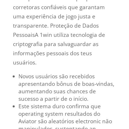
corretoras confiáveis que garantam
uma experiência de jogo justa e
transparente. Proteção de Dados
PessoaisA 1win utiliza tecnologia de
criptografia para salvaguardar as
informações pessoais dos teus
usuários.
Novos usuários são recebidos
apresentando bônus de boas-vindas,
aumentando suas chances de
sucesso a partir de o início.
Este sistema duro confirma que
operating system resultados do
Aviator são aleatórios electronic não
manipulados, sustentando an