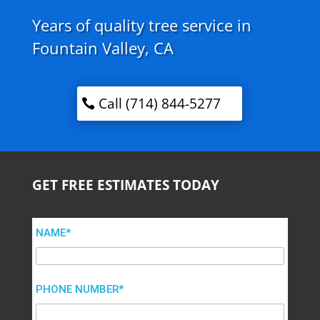
Years of quality tree service in
Fountain Valley, CA
Call (714) 844-5277
GET FREE ESTIMATES TODAY
NAME*
PHONE NUMBER*