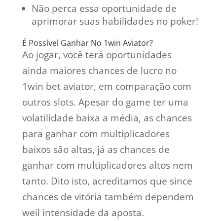
Não perca essa oportunidade de
aprimorar suas habilidades no poker!
É Possível Ganhar No 1win Aviator?
Ao jogar, você terá oportunidades
ainda maiores chances de lucro no
1win bet aviator, em comparação com
outros slots. Apesar do game ter uma
volatilidade baixa a média, as chances
para ganhar com multiplicadores
baixos são altas, já as chances de
ganhar com multiplicadores altos nem
tanto. Dito isto, acreditamos que since
chances de vitória também dependem
weil intensidade da aposta.