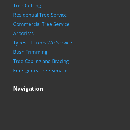
Tree Cutting
Residential Tree Service
Commercial Tree Service
Arborists
Types of Trees We Service
Bush Trimming
Tree Cabling and Bracing
Emergency Tree Service
Navigation