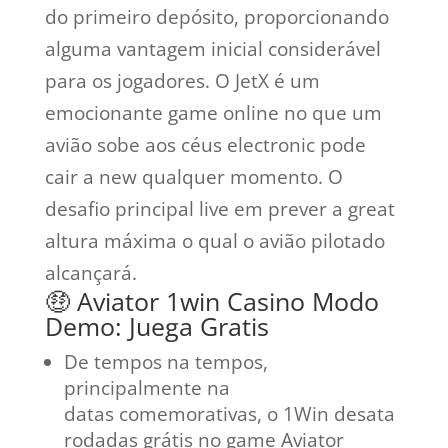
do primeiro depósito, proporcionando
alguma vantagem inicial considerável
para os jogadores. O JetX é um
emocionante game online no que um
avião sobe aos céus electronic pode
cair a new qualquer momento. O
desafio principal live em prever a great
altura máxima o qual o avião pilotado
alcançará.
🤑 Aviator 1win Casino Modo
Demo: Juega Gratis
De tempos na tempos,
principalmente na
datas comemorativas, o 1Win desata
rodadas grátis no game Aviator