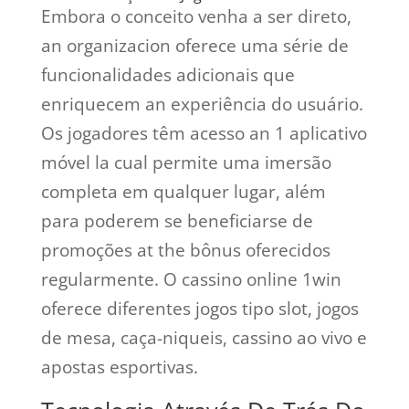
Embora o conceito venha a ser direto,
an organizacion oferece uma série de
funcionalidades adicionais que
enriquecem an experiência do usuário.
Os jogadores têm acesso an 1 aplicativo
móvel la cual permite uma imersão
completa em qualquer lugar, além
para poderem se beneficiarse de
promoções at the bônus oferecidos
regularmente. O cassino online 1win
oferece diferentes jogos tipo slot, jogos
de mesa, caça-niqueis, cassino ao vivo e
apostas esportivas.