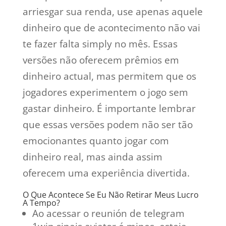
arriesgar sua renda, use apenas aquele
dinheiro que de acontecimento não vai
te fazer falta simply no mês. Essas
versões não oferecem prêmios em
dinheiro actual, mas permitem que os
jogadores experimentem o jogo sem
gastar dinheiro. É importante lembrar
que essas versões podem não ser tão
emocionantes quanto jogar com
dinheiro real, mas ainda assim
oferecem uma experiência divertida.
O Que Acontece Se Eu Não Retirar Meus Lucro
A Tempo?
Ao acessar o reunión de telegram