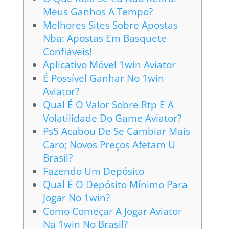
Meus Ganhos A Tempo?
Melhores Sites Sobre Apostas
Nba: Apostas Em Basquete
Confiáveis!
Aplicativo Móvel 1win Aviator
É Possível Ganhar No 1win
Aviator?
Qual É O Valor Sobre Rtp E A
Volatilidade Do Game Aviator?
Ps5 Acabou De Se Cambiar Mais
Caro; Novos Preços Afetam U
Brasil?
Fazendo Um Depósito
Qual É O Depósito Mínimo Para
Jogar No 1win?
Como Começar A Jogar Aviator
Na 1win No Brasil?