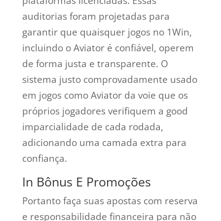
plataformas licenciadas. Essas
auditorias foram projetadas para
garantir que quaisquer jogos no 1Win,
incluindo o Aviator é confiável, operem
de forma justa e transparente. O
sistema justo comprovadamente usado
em jogos como Aviator da voie que os
próprios jogadores verifiquem a good
imparcialidade de cada rodada,
adicionando uma camada extra para
confiança.
In Bônus E Promoções
Portanto faça suas apostas com reserva
e responsabilidade financeira para não