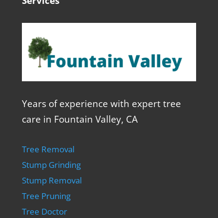
Services
Years of experience with expert tree
care in Fountain Valley, CA
Tree Removal
Stump Grinding
Stump Removal
Tree Pruning
Tree Doctor