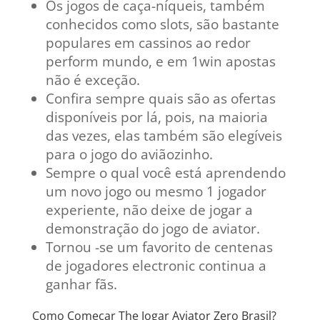
Os jogos de caça-níqueis, também
conhecidos como slots, são bastante
populares em cassinos ao redor
perform mundo, e em 1win apostas
não é exceção.
Confira sempre quais são as ofertas
disponíveis por lá, pois, na maioria
das vezes, elas também são elegíveis
para o jogo do aviãozinho.
Sempre o qual você está aprendendo
um novo jogo ou mesmo 1 jogador
experiente, não deixe de jogar a
demonstração do jogo de aviator.
Tornou -se um favorito de centenas
de jogadores electronic continua a
ganhar fãs.
Como Começar The Jogar Aviator Zero Brasil?