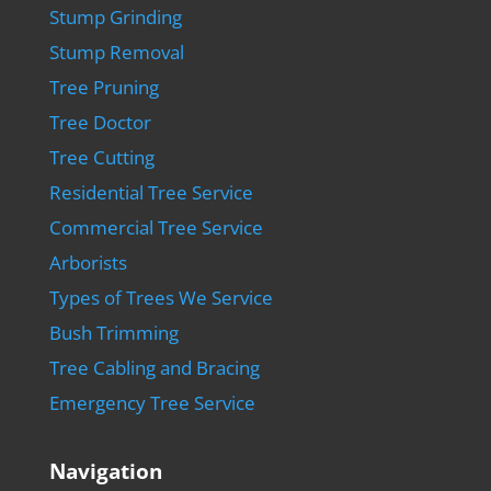
Stump Grinding
Stump Removal
Tree Pruning
Tree Doctor
Tree Cutting
Residential Tree Service
Commercial Tree Service
Arborists
Types of Trees We Service
Bush Trimming
Tree Cabling and Bracing
Emergency Tree Service
Navigation