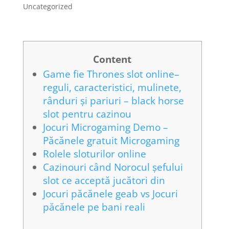
Uncategorized
Content
Game fie Thrones slot online–
reguli, caracteristici, mulinete,
rânduri și pariuri – black horse
slot pentru cazinou
Jocuri Microgaming Demo –
Păcănele gratuit Microgaming
Rolele sloturilor online
Cazinouri când Norocul șefului
slot ce acceptă jucători din
Jocuri păcănele geab vs Jocuri
păcănele pe bani reali