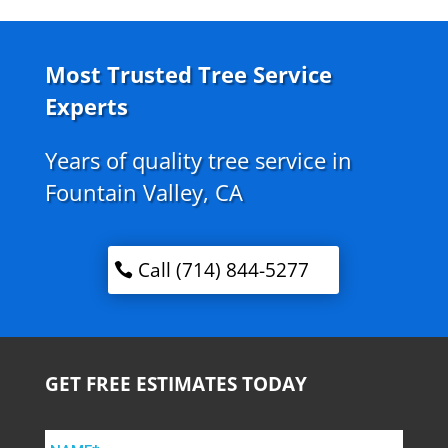
Most Trusted Tree Service
Experts
Years of quality tree service in
Fountain Valley, CA
Call (714) 844-5277
GET FREE ESTIMATES TODAY