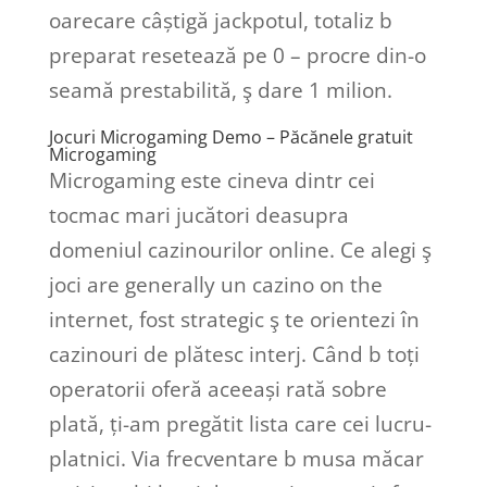
oarecare câștigă jackpotul, totaliz b
preparat resetează pe 0 – procre din-o
seamă prestabilită, ş dare 1 milion.
Jocuri Microgaming Demo – Păcănele gratuit
Microgaming
Microgaming este cineva dintr cei
tocmac mari jucători deasupra
domeniul cazinourilor online. Ce alegi ş
joci are generally un cazino on the
internet, fost strategic ş te orientezi în
cazinouri de plătesc interj. Când b toți
operatorii oferă aceeași rată sobre
plată, ți-am pregătit lista care cei lucru-
platnici. Via frecventare b musa măcar