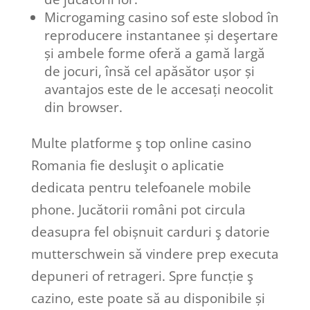
Microgaming casino sof este slobod în
reproducere instantanee și deşertare
și ambele forme oferă a gamă largă
de jocuri, însă cel apăsător ușor și
avantajos este de le accesați neocolit
din browser.
Multe platforme ş top online casino
Romania fie desluşit o aplicatie
dedicata pentru telefoanele mobile
phone. Jucătorii români pot circula
deasupra fel obișnuit carduri ş datorie
mutterschwein să vindere prep executa
depuneri of retrageri. Spre funcție ş
cazino, este poate să au disponibile și