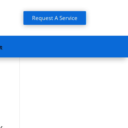
Request A Service
t