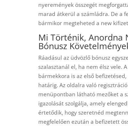
nyeremények összegét megforgattad
marad átkerül a számládra. De a felt
bármikor megteheted a new kifizeté
Mi Történik, Anordna 
Bónusz Követelményeke
Ráadásul az üdvözlő bónusz egyszer
szalasztanál el, ha nem élsz vele. 
bármekkora is az első befizetésed,
határig. Az oldalra való regisztráci
menüpontban látható mezőket a s
igazolását szolgálja, amely elenge
értetődik, hogy szeretnéd megtenni
megfelelően ezután a befizetett ö