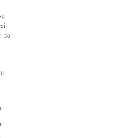
ye
esi
a da
il
ş
a
u