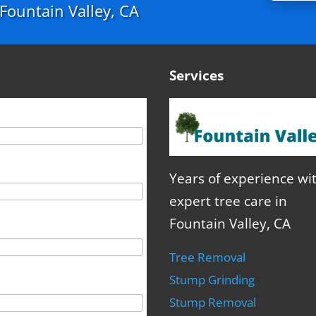
n Fountain Valley, CA
Services
Years of experience wi
expert tree care in
Fountain Valley, CA
Tree Removal
Stump Grinding
Stump Removal