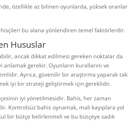
nde, özellikle az bilinen oyunlarda, yüksek oranlar
isçileri bu alana yönlendiren temel faktörlerdir.
en Hususlar
labilir, ancak dikkat edilmesi gereken noktalar da
iyi anlamak gerekir. Oyunların kurallarını ve
mlidir. Ayrıca, güvenilir bir araştırma yaparak ta
 iyi bir strateji geliştirmek için gereklidir.
çesinin iyi yönetilmesidir. Bahis, her zaman
ir. Kontrolsüz bahis oynamak, mali kayıplara yol
l bir bütçe belirlenmeli ve bu bütçeye sadık