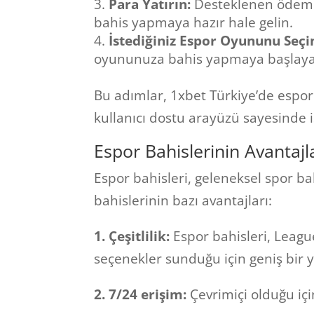
Para Yatırın:
Desteklenen ödeme 
bahis yapmaya hazır hale gelin.
İstediğiniz Espor Oyununu Seçi
oyununuza bahis yapmaya başlayabi
Bu adımlar, 1xbet Türkiye’de espor 
kullanıcı dostu arayüzü sayesinde 
Espor Bahislerinin Avantajl
Espor bahisleri, geleneksel spor bah
bahislerinin bazı avantajları:
1. Çeşitlilik:
Espor bahisleri, Leagu
seçenekler sunduğu için geniş bir y
2. 7/24 erişim:
Çevrimiçi olduğu iç