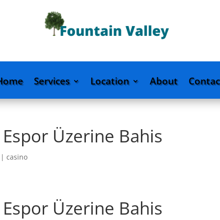
Home
Services
Location
About
Contac
: Espor Üzerine Bahis
|
casino
: Espor Üzerine Bahis