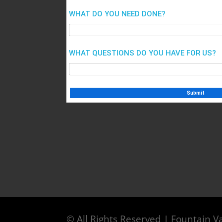
WHAT DO YOU NEED DONE?
WHAT QUESTIONS DO YOU HAVE FOR US?
© All Rights Reserved | Fountain Va