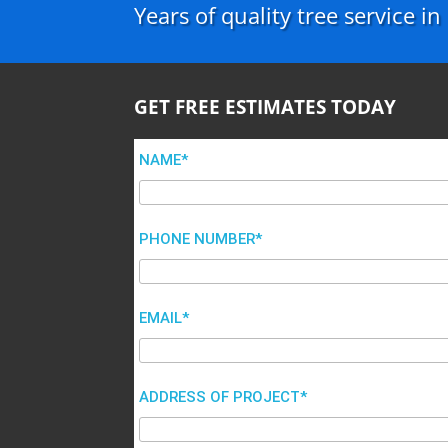
Years of quality tree service i
GET FREE ESTIMATES TODAY
NAME*
PHONE NUMBER*
EMAIL*
ADDRESS OF PROJECT*