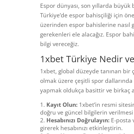
Espor dünyası, son yıllarda büyük b
Türkiye’de espor bahisçiliği için ö
üzerinden espor bahislerine nasıl gi
gerekenleri ele alacağız. Espor bah
bilgi vereceğiz.
1xbet Türkiye Nedir ve 
1xbet, global düzeyde tanınan bir 
olmak üzere çeşitli spor dallarınd
yapmak oldukça basittir ve birkaç
Kayıt Olun:
1xbet’in resmi sites
doğru ve güncel bilgilerin verilmesi
Hesabınızı Doğrulayın:
E-posta 
girerek hesabınızı etkinleştirin.