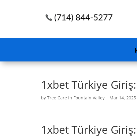
1xbet Türkiye Giriş
by
Tree Care in Fountain Valley
|
Mar 14, 2025
1xbet Türkiye Giriş