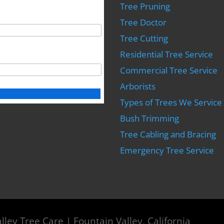
Tree Pruning
Tree Doctor
Tree Cutting
Residential Tree Service
Commercial Tree Service
Arborists
Types of Trees We Service
Bush Trimming
Tree Cabling and Bracing
Emergency Tree Service
lley Tree Care | Fountain Valley, California