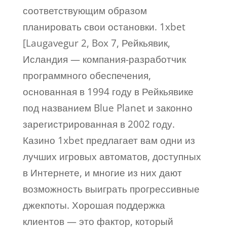
соответствующим образом
планировать свои остановки. 1xbet
[Laugavegur 2, Box 7, Рейкьявик,
Исландия — компания-разработчик
программного обеспечения,
основанная в 1994 году в Рейкьявике
под названием Blue Planet и законно
зарегистрированная в 2002 году.
Казино 1xbet предлагает вам одни из
лучших игровых автоматов, доступных
в Интернете, и многие из них дают
возможность выиграть прогрессивные
джекпоты. Хорошая поддержка
клиентов — это фактор, который