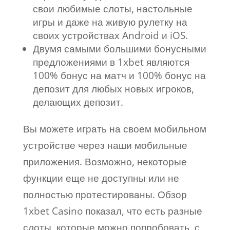
свои любимые слоты, настольные
игры и даже на живую рулетку на
своих устройствах Android и iOS.
Двумя самыми большими бонусными
предложениями в 1xbet являются
100% бонус на матч и 100% бонус на
депозит для любых новых игроков,
делающих депозит.
Вы можете играть на своем мобильном
устройстве через наши мобильные
приложения. Возможно, некоторые
функции еще не доступны или не
полностью протестированы. Обзор
1xbet Casino показал, что есть разные
слоты, которые можно попробовать, с