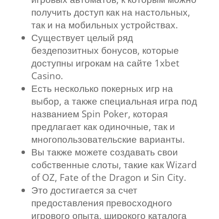
получить доступ как на настольных,
так и на мобильных устройствах.
Существует целый ряд
бездепозитных бонусов, которые
доступны игрокам на сайте 1xbet
Casino.
Есть несколько покерных игр на
выбор, а также специальная игра под
названием Spin Poker, которая
предлагает как одиночные, так и
многопользовательские варианты.
Вы также можете создавать свои
собственные слоты, такие как Wizard
of OZ, Fate of the Dragon и Sin City.
Это достигается за счет
предоставления превосходного
игрового опыта, широкого каталога