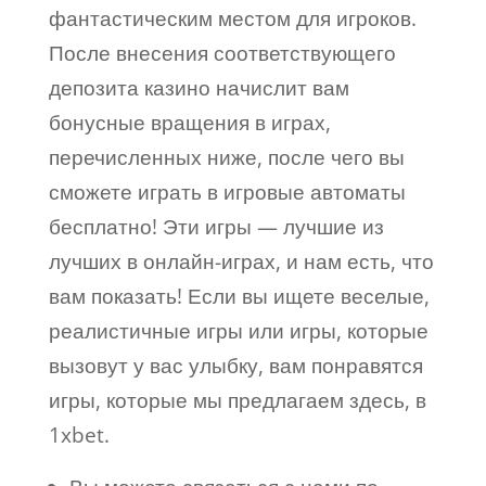
фантастическим местом для игроков.
После внесения соответствующего
депозита казино начислит вам
бонусные вращения в играх,
перечисленных ниже, после чего вы
сможете играть в игровые автоматы
бесплатно! Эти игры — лучшие из
лучших в онлайн-играх, и нам есть, что
вам показать! Если вы ищете веселые,
реалистичные игры или игры, которые
вызовут у вас улыбку, вам понравятся
игры, которые мы предлагаем здесь, в
1xbet.