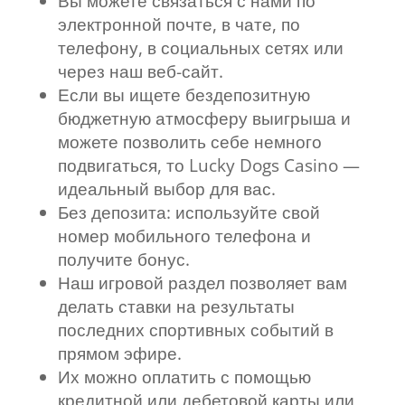
Вы можете связаться с нами по
электронной почте, в чате, по
телефону, в социальных сетях или
через наш веб-сайт.
Если вы ищете бездепозитную
бюджетную атмосферу выигрыша и
можете позволить себе немного
подвигаться, то Lucky Dogs Casino —
идеальный выбор для вас.
Без депозита: используйте свой
номер мобильного телефона и
получите бонус.
Наш игровой раздел позволяет вам
делать ставки на результаты
последних спортивных событий в
прямом эфире.
Их можно оплатить с помощью
кредитной или дебетовой карты или