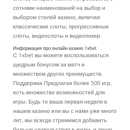
сотнями наименований на выбор и
выбором стилей казино, включая
классические слоты, прогрессивные
слоты, видеослоты и видеопокер.
Информация про онлайн казино 1xbet
С 1xbet вы можете воспользоваться
щедрым бонусом за матч и
множеством других преимуществ.
Поддержка Предлагая более 500 игр,
есть множество возможностей для
игры. Будь то ваша первая неделя в
нашем казино или вы с нами уже много
лет, мы всегда стремимся добавить
больше удовольствия в жизнь и денег