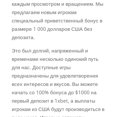
каждым просмотром и вращением. Мы
предлагаем новым игрокам
специальный приветственный бонус в
размере 1 000 долларов США без
депозита.
Это был долгий, напряженный и
временами несколько одинокий путь
для нас. Доступные игры
предназначены для удовлетворения
всех интересов и вкусов. Вы можете
начать со 100% бонуса до $1000 на
первый депозит в 1xbet, а выплаты
игрокам из США будут производиться в