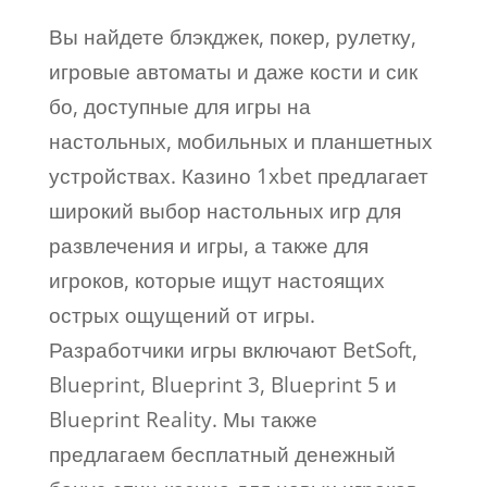
Вы найдете блэкджек, покер, рулетку,
игровые автоматы и даже кости и сик
бо, доступные для игры на
настольных, мобильных и планшетных
устройствах. Казино 1xbet предлагает
широкий выбор настольных игр для
развлечения и игры, а также для
игроков, которые ищут настоящих
острых ощущений от игры.
Разработчики игры включают BetSoft,
Blueprint, Blueprint 3, Blueprint 5 и
Blueprint Reality. Мы также
предлагаем бесплатный денежный