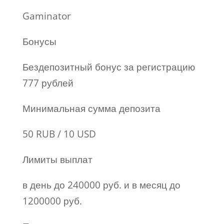
Gaminator
Бонусы
Бездепозитный бонус за регистрацию
777 рублей
Минимальная сумма депозита
50 RUB / 10 USD
Лимиты выплат
в день до 240000 руб. и в месяц до
1200000 руб.