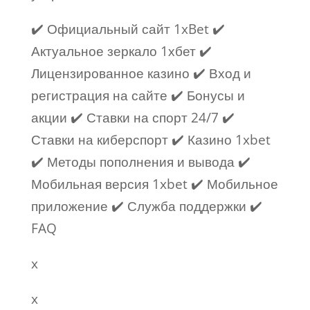
✔️ Официальный сайт 1xBet ✔️
Актуальное зеркало 1хбет ✔️
Лицензированное казино ✔️ Вход и
регистрация на сайте ✔️ Бонусы и
акции ✔️ Ставки на спорт 24/7 ✔️
Ставки на киберспорт ✔️ Казино 1xbet
✔️ Методы пополнения и вывода ✔️
Мобильная версия 1xbet ✔️ Мобильное
приложение ✔️ Служба поддержки ✔️
FAQ
x
x