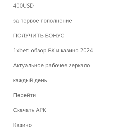
400USD
за первое пополнение
ПОЛУЧИТЬ БОНУС
1xbet: обзор БК и казино 2024
Актуальное рабочее зеркало
каждый день
Перейти
Скачать APK
Казино