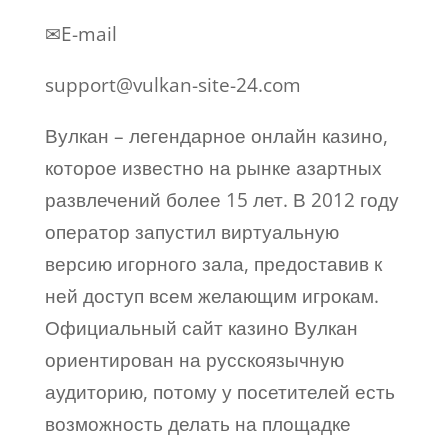
✉E-mail
support@vulkan-site-24.com
Вулкан – легендарное онлайн казино,
которое известно на рынке азартных
развлечений более 15 лет. В 2012 году
оператор запустил виртуальную
версию игорного зала, предоставив к
ней доступ всем желающим игрокам.
Официальный сайт казино Вулкан
ориентирован на русскоязычную
аудиторию, потому у посетителей есть
возможность делать на площадке