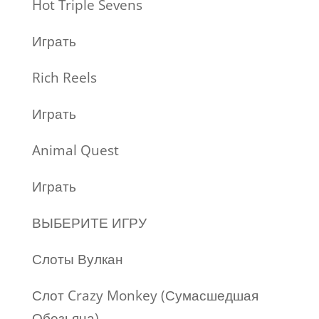
Hot Triple Sevens
Играть
Rich Reels
Играть
Animal Quest
Играть
ВЫБЕРИТЕ ИГРУ
Слоты Вулкан
Слот Crazy Monkey (Сумасшедшая
Обезьяна)