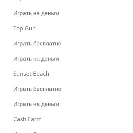
Играть на деньги
Top Gun
Играть бесплатно
Играть на деньги
Sunset Beach
Играть бесплатно
Играть на деньги
Cash Farm