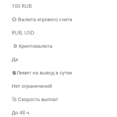
100 RUB
💱 Валюта игрового счета
RUB, USD
⚙ Криптовалюта
Да
💲Лимит на вывод в сутки
Нет ограничений
🚀 Скорость выплат
До 48 ч.