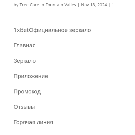
by
Tree Care in Fountain Valley
|
Nov 18, 2024
|
1
1xBetОфициальное зеркало
Главная
Зеркало
Приложение
Промокод
Отзывы
Горячая линия