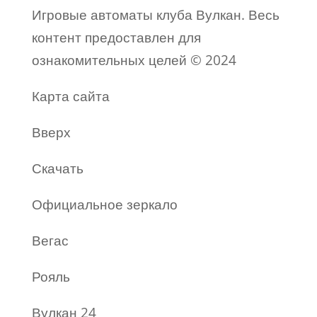
Игровые автоматы клуба Вулкан. Весь
контент предоставлен для
ознакомительных целей © 2024
Карта сайта
Вверх
Скачать
Официальное зеркало
Вегас
Рояль
Вулкан 24