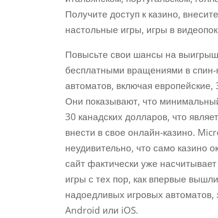
Получите доступ к казино, внесит
настольные игры, игры в видеопо
Повысьте свои шансы на выигрыш в
бесплатными вращениями в спин-ка
автоматов, включая европейские,
Они показывают, что минимальный 
30 канадских долларов, что являе
внести в свое онлайн-казино. Mic
неудивительно, что само казино о
сайт фактически уже насчитывает
игры с тех пор, как впервые вышл
надоедливых игровых автоматов, 
Android или iOS.