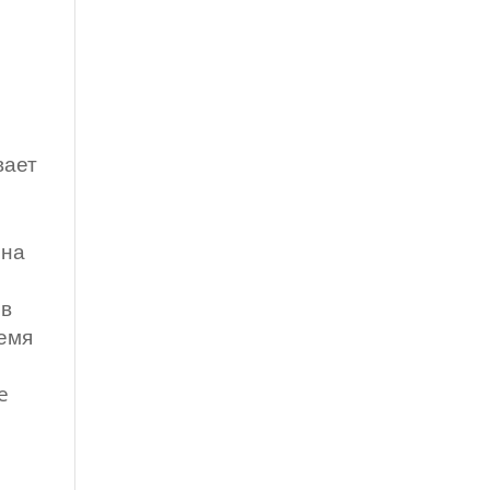
вает
 на
 в
ремя
e