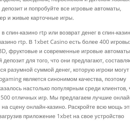
е депозит и попробуйте все игровые автоматы,
кер и живые карточные игры.
 спин-казино rtp или возврат денег в спин-казин
зино rtp. В 1xbet Casino есть более 400 игровы
 3D, фруктовые и современные игровые автоматы
депозит для того, что они предлагают, составля
тся разумной суммой денег, которую игроки могут
rogaming является синонимом качества, поэтому
казалось настолько популярным среди клиентов, 
 500 отличных игр. Мы предлагаем лучшие онлай
и на сцену онлайн-казино. Раскройте всю мощь э
загрузив приложение 1xbet на свое устройство