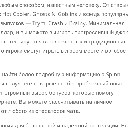
любым способом, известным человеку. От стары
 Hot Cooler, Ghosts N’ Goblins и всегда популярн
 выпусков — Trym, Crash и Brainy. Минимальная
оллар, и вы можете выиграть прогрессивный джек
игры тестируются в современных и традиционных
то игроки смогут играть в любом месте и в любое
е найти более подробную информацию о Spinn
, вы получаете совершенно беспроблемный опыт.
ет огромный выбор бонусов, которые помогут
ернете. Вы можете рассчитывать на личное
от любого из операторов чата.
логии для безопасной и надежной транзакции. Е