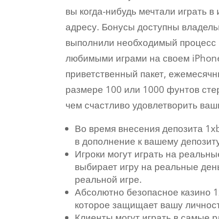
вы когда-нибудь мечтали играть в
адресу. Бонусы доступны владель
выполнили необходимый процесс 
любимыми играми на своем iPhone
приветственный пакет, ежемесячны
размере 100 или 1000 фунтов стер
чем счастливо удовлетворить ваш
Во время внесения депозита 1x
в дополнение к вашему депозиту
Игроки могут играть на реальны
выбирает игру на реальные день
реальной игре.
Абсолютно безопасное казино 
которое защищает вашу личност
Клиенты могут играть в самые р