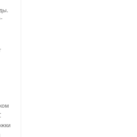
ды.
-
т
ком
C
ржки
и