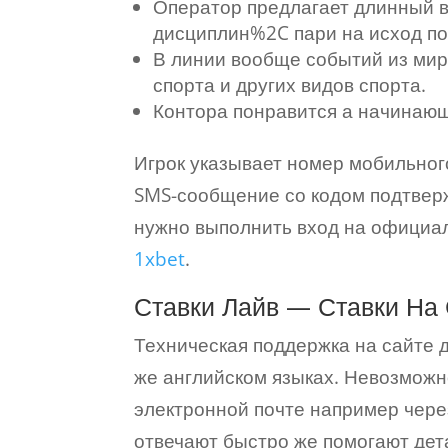
Оператор предлагает длинный 
дисциплин%2C пари на исход пол
В линии вообще событий из ми
спорта и других видов спорта.
Контора понравится а начинаю
Игрок указывает номер мобильног
SMS-сообщение со кодом подтверж
нужно выполнить вход на официа
1xbet
.
Ставки Лайв — Ставки На
Техническая поддержка на сайте 
же английском языках. Невозможн
электронной почте например чере
отвечают быстро же помогают дет