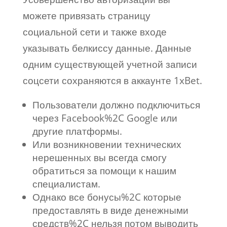
можете привязать страницу
социальной сети и также входе
указывать белкиссу данные. Данные
одним существующей учетной записи
соцсети сохраняются в аккаунте 1xBet.
Пользователи должно подключиться
через Facebook%2C Google или
другие платформы.
Или возникновении технических
нерешенных вы всегда смогу
обратиться за помощи к нашим
специалистам.
Однако все бонусы%2C которые
предоставлять в виде денежными
средств%2C нельзя потом выводить