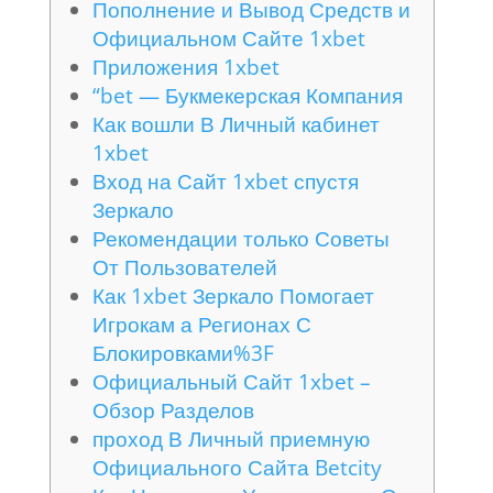
Пополнение и Вывод Средств и
Официальном Сайте 1xbet
Приложения 1xbet
“bet — Букмекерская Компания
Как вошли В Личный кабинет
1xbet
Вход на Сайт 1xbet спустя
Зеркало
Рекомендации только Советы
От Пользователей
Как 1xbet Зеркало Помогает
Игрокам а Регионах С
Блокировками%3F
Официальный Сайт 1xbet –
Обзор Разделов
проход В Личный приемную
Официального Сайта Betcity