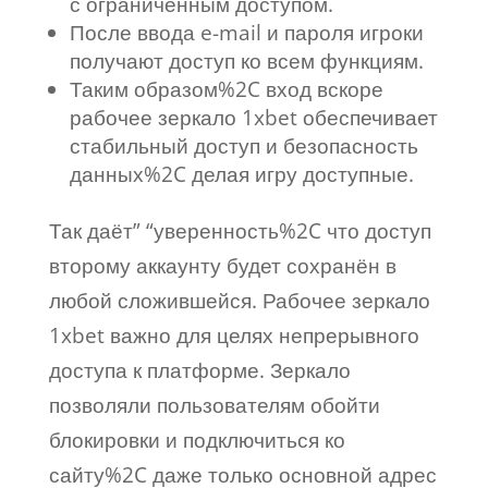
с ограниченным доступом.
После ввода e-mail и пароля игроки
получают доступ ко всем функциям.
Таким образом%2C вход вскоре
рабочее зеркало 1xbet обеспечивает
стабильный доступ и безопасность
данных%2C делая игру доступные.
Так даёт” “уверенность%2C что доступ
второму аккаунту будет сохранён в
любой сложившейся. Рабочее зеркало
1xbet важно для целях непрерывного
доступа к платформе. Зеркало
позволяли пользователям обойти
блокировки и подключиться ко
сайту%2C даже только основной адрес