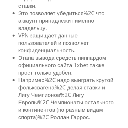
ставки.
Это позволяет убедиться%2C что
аккаунт принадлежит именно
владельцу.
VPN защищает данные
пользователей и позволяет
конфиденциальность.
Этапа вывода средств пиппардом
официального сайта 1xbet также
прост только удобен.
Например%2C надо выиграть крутой
фольксвагена%2C делая ставки и
Лигу Чемпионов%2C Лигу
Европы%2C Чемпионаты остального
и континентов (по разным видам
спорта)%2C Роллан Гаррос.