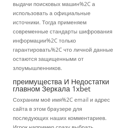
выдачи поисковых машин%2C а
использовать а официальные
источники. Тогда применяем
современные стандарты шифрования
информации%2C только
гарантировать%2C что личной данные
остаются защищенными от
злоумышленников.
преимущества И Недостатки
главном Зеркала 1xbet
Сохраним моё имя%2C email и адрес
сайта в этом браузере для
последующих наших комментариев.
Игрок например сразу выбрать