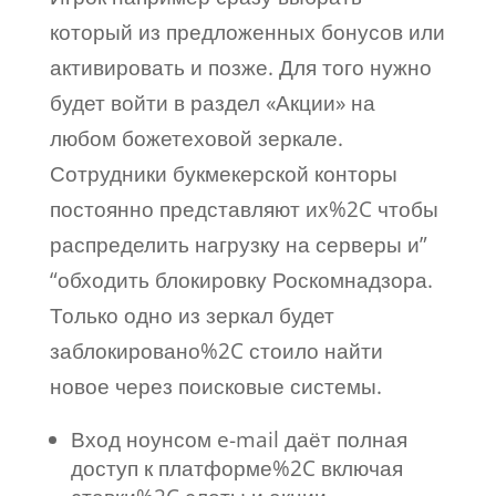
который из предложенных бонусов или
активировать и позже. Для того нужно
будет войти в раздел «Акции» на
любом божетеховой зеркале.
Сотрудники букмекерской конторы
постоянно представляют их%2C чтобы
распределить нагрузку на серверы и”
“обходить блокировку Роскомнадзора.
Только одно из зеркал будет
заблокировано%2C стоило найти
новое через поисковые системы.
Вход ноунсом e-mail даёт полная
доступ к платформе%2C включая