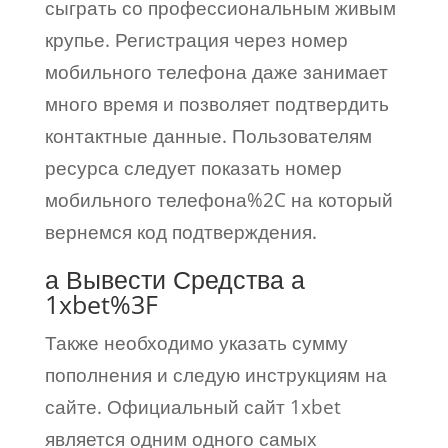
сыграть со профессиональным живым
крупье. Регистрация через номер
мобильного телефона даже занимает
много время и позволяет подтвердить
контактные данные. Пользователям
ресурса следует показать номер
мобильного телефона%2C на который
вернемся код подтверждения.
а Вывести Средства а
1xbet%3F
Также необходимо указать сумму
пополнения и следую инструкциям на
сайте. Официальный сайт 1xbet
является одним одного самых