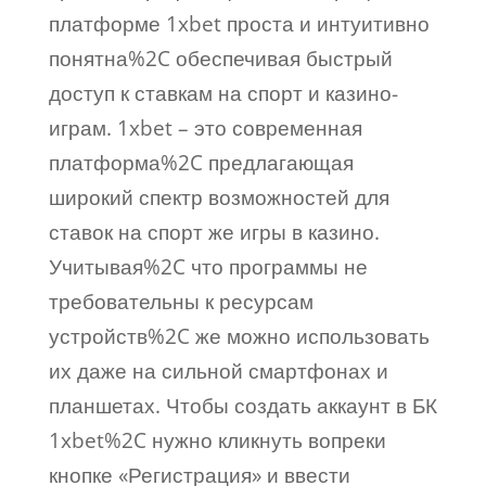
платформе 1xbet проста и интуитивно
понятна%2C обеспечивая быстрый
доступ к ставкам на спорт и казино-
играм. 1xbet – это современная
платформа%2C предлагающая
широкий спектр возможностей для
ставок на спорт же игры в казино.
Учитывая%2C что программы не
требовательны к ресурсам
устройств%2C же можно использовать
их даже на сильной смартфонах и
планшетах. Чтобы создать аккаунт в БК
1xbet%2C нужно кликнуть вопреки
кнопке «Регистрация» и ввести