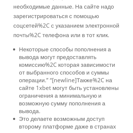
необходимые данные. На сайте надо
зарегистрироваться с помощью
соцсетей%2C с указанием электронной
почты%2C телефона или в тот клик.
Некоторые способы пополнения а
вывода могут предоставлять
комиссию%2C которая зависимости
от выбранного способов и суммы
операции.” “[newline]Также%2C на
сайте 1xbet могут быть установлены
ограничения а минимальную и
возможную сумму пополнения а
вывода.
Это делаете возможным доступ
второму платформе даже в странах