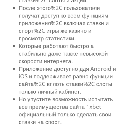
ставки%2C слоты и акции.
После этого%2C пользователи
получат доступ ко всем функциям
приложения%2C включая ставки и
спорт%2C игры же казино и
просмотр статистики.
Которые работают быстро а
стабильно даже также невысокой
скорости интернета.
Приложение доступно ддя Android и
iOS и поддерживает равно функции
сайта%2C вплоть ставки%2C слоты
только личный кабинет.
Но упустите возможность испытать
все преимущества сайта 1xbet
официальный только сделать свои
ставки на спорт.