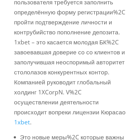
пользователя требуется заполнить
определённую форму регистрации%2C
пройти подтверждение личности и
контрубийство пополнение депозита.
1xbet – это касается молодая БК%2C
завоевавшая доверие со со клиентов и
заполучившая неоспоримый авторитет
стололазов конкурентных контор.
Компанией руководит глобальный
холдинг 1XCorpN. V%2C
осуществлении деятельности
происходит вопреки лицензии Кюрасао
1xbet
.
Это новые меры%2C которые важны