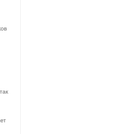
ков
е
так
ает