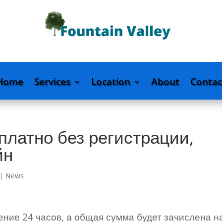
Home
Services
Location
About
Contac
платно без регистрации,
йн
|
News
ение 24 часов, а общая сумма будет зачислена н