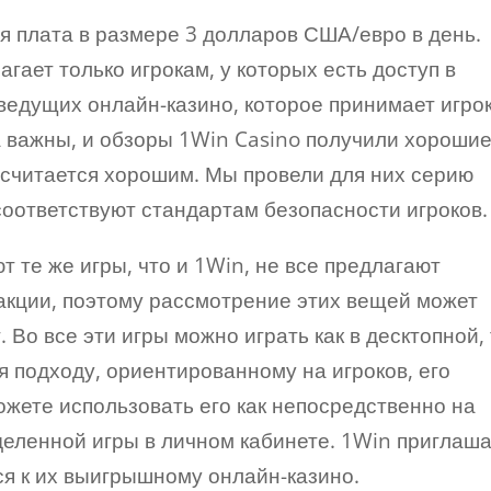
ся плата в размере 3 долларов США/евро в день.
агает только игрокам, у которых есть доступ в
 ведущих онлайн-казино, которое принимает игро
а важны, и обзоры 1Win Casino получили хороши
т считается хорошим. Мы провели для них серию
 соответствуют стандартам безопасности игроков.
т те же игры, что и 1Win, не все предлагают
акции, поэтому рассмотрение этих вещей может
 Во все эти игры можно играть как в десктопной, 
я подходу, ориентированному на игроков, его
ожете использовать его как непосредственно на
еделенной игры в личном кабинете. 1Win приглаш
ся к их выигрышному онлайн-казино.