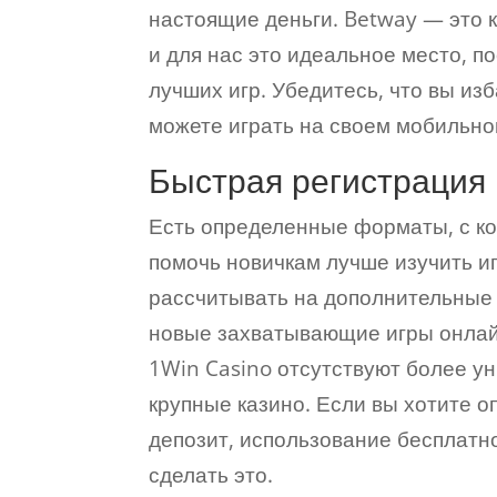
настоящие деньги. Betway — это 
и для нас это идеальное место, п
лучших игр. Убедитесь, что вы изб
можете играть на своем мобильно
Быстрая регистрация 
Есть определенные форматы, с ко
помочь новичкам лучше изучить иг
рассчитывать на дополнительные
новые захватывающие игры онлайн
1Win Casino отсутствуют более у
крупные казино. Если вы хотите о
депозит, использование бесплатн
сделать это.