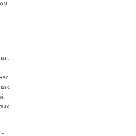
ком
и
как
 нас
ках,
й,
вых,
ть