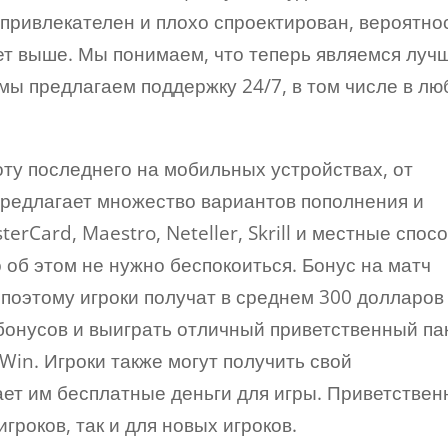
непривлекателен и плохо спроектирован, вероятно
удет выше. Мы понимаем, что теперь являемся луч
мы предлагаем поддержку 24/7, в том числе в лю
оту последнего на мобильных устройствах, от
редлагает множество вариантов пополнения и
sterCard, Maestro, Neteller, Skrill и местные спос
 об этом не нужно беспокоиться. Бонус на матч
поэтому игроки получат в среднем 300 долларов
 бонусов и выиграть отличный приветственный пак
1Win. Игроки также могут получить свой
ает им бесплатные деньги для игры. Приветстве
гроков, так и для новых игроков.