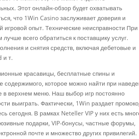
ьных. Этот онлайн-обзор будет охватывать
ься, что 1Win Casino заслуживает доверия и
й игровой опыт. Технические неисправности При
 лучше всего обратиться к поставщику услуг.
олнения и снятия средств, включая дебетовые и
 и т.
лионные красавицы, бесплатные спины и
е содержимого, которое можно найти при навед
е в верхнем меню. Наш выбор игр постоянно
сти выиграть. Фактически, 1Win раздает промок
сь сегодня. В рамках Neteller VIP у них есть мног
люзивные подарки, VIP-бонусы, частные форумы,
ктронной почте и множество других привилегий.