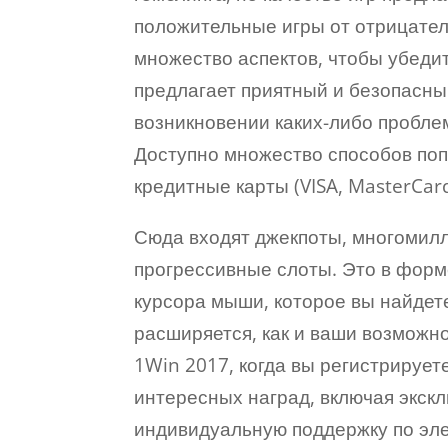
положительные игры от отрицател
множество аспектов, чтобы убедит
предлагает приятный и безопасны
возникновении каких-либо проблем
Доступно множество способов поп
кредитные карты (VISA, MasterCard
Сюда входят джекпоты, многомил
прогрессивные слоты. Это в форм
курсора мыши, которое вы найдет
расширяется, как и ваши возможно
1Win 2017, когда вы регистрируете
интересных наград, включая экск
индивидуальную поддержку по эле