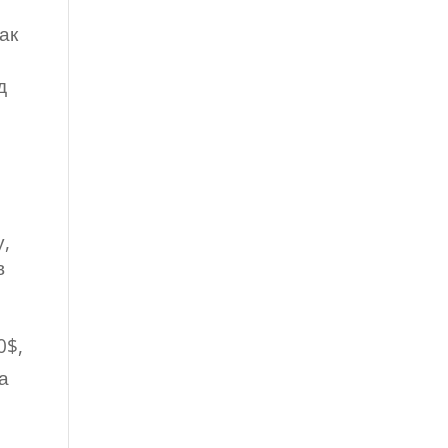
ак
д
у,
в
0$,
а