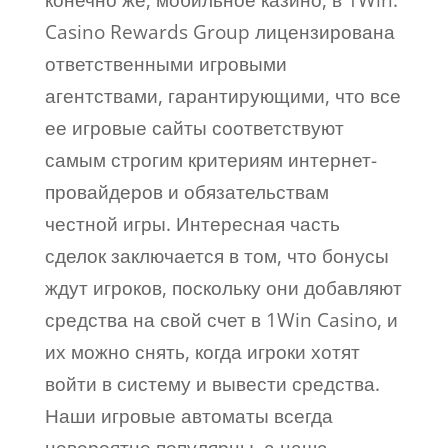
конечно же, мобильное казино, в 1Win.
Casino Rewards Group лицензирована
ответственными игровыми
агентствами, гарантирующими, что все
ее игровые сайты соответствуют
самым строгим критериям интернет-
провайдеров и обязательствам
честной игры. Интересная часть
сделок заключается в том, что бонусы
ждут игроков, поскольку они добавляют
средства на свой счет в 1Win Casino, и
их можно снять, когда игроки хотят
войти в систему и вывести средства.
Наши игровые автоматы всегда