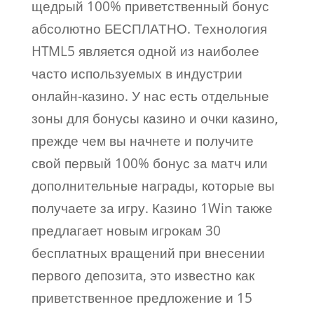
щедрый 100% приветственный бонус
абсолютно БЕСПЛАТНО. Технология
HTML5 является одной из наиболее
часто используемых в индустрии
онлайн-казино. У нас есть отдельные
зоны для бонусы казино и очки казино,
прежде чем вы начнете и получите
свой первый 100% бонус за матч или
дополнительные награды, которые вы
получаете за игру. Казино 1Win также
предлагает новым игрокам 30
бесплатных вращений при внесении
первого депозита, это известно как
приветственное предложение и 15