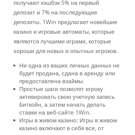
получают кэшбэк 5% на первый
депозит и 7% на последующие
депозиты. 1Win предлагает новейшие
казино и игровые автоматы, которые
являются лучшими играми, которые
хороши для новых и опытных игроков.
Ни одна из ваших личных данных не
будет продана, сдана в аренду или
предоставлена взаймы.
Простые шаги позволят игроку
активировать свою учетную запись
Биткойн, а затем начать делать
ставки на веб-сайте 1Win.
Игры в живом казино: Игры в живом
казино включают в себя все, от