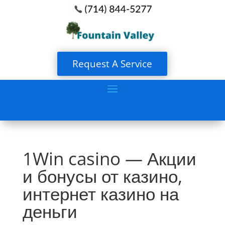
Request A Service
1Win casino — Акции
и бонусы от казино,
интернет казино на
деньги