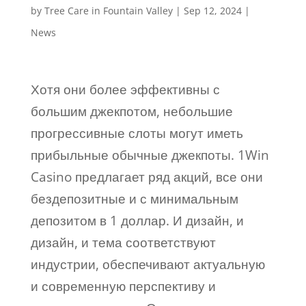
by
Tree Care in Fountain Valley
|
Sep 12, 2024
|
News
Хотя они более эффективны с
большим джекпотом, небольшие
прогрессивные слоты могут иметь
прибыльные обычные джекпоты. 1Win
Casino предлагает ряд акций, все они
бездепозитные и с минимальным
депозитом в 1 доллар. И дизайн, и
дизайн, и тема соответствуют
индустрии, обеспечивают актуальную
и современную перспективу и