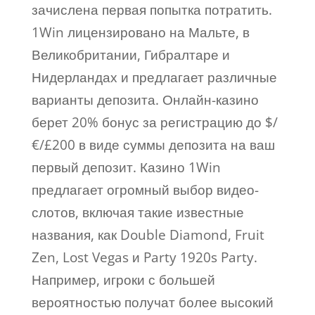
зачислена первая попытка потратить.
1Win лицензировано на Мальте, в
Великобритании, Гибралтаре и
Нидерландах и предлагает различные
варианты депозита. Онлайн-казино
берет 20% бонус за регистрацию до $/
€/£200 в виде суммы депозита на ваш
первый депозит. Казино 1Win
предлагает огромный выбор видео-
слотов, включая такие известные
названия, как Double Diamond, Fruit
Zen, Lost Vegas и Party 1920s Party.
Например, игроки с большей
вероятностью получат более высокий