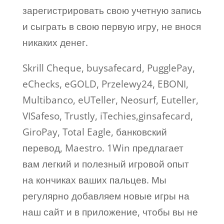
зарегистрировать свою учетную запись
и сыграть в свою первую игру, не внося
никаких денег.
Skrill Cheque, buysafecard, PugglePay,
eChecks, eGOLD, Przelewy24, EBONI,
Multibanco, eUTeller, Neosurf, Euteller,
VISafeso, Trustly, iTechies,ginsafecard,
GiroPay, Total Eagle, банковский
перевод, Maestro. 1Win предлагает
вам легкий и полезный игровой опыт
на кончиках ваших пальцев. Мы
регулярно добавляем новые игры на
наш сайт и в приложение, чтобы вы не