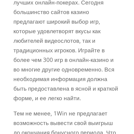
лучших онлайн-покерах. Сегодня
большинство сайтов казино
предлагают широкий выбор игр,
которые удовлетворят вкусы как
любителей видеослотов, так и
традиционных игроков. Играйте в
более чем 300 игр в онлайн-казино и
во многие другие одновременно. Вся
необходимая информация должна
быть предоставлена ​​в ясной и краткой
форме, и ее легко найти.
Тем не менее, 1Win не предлагает
возможность вывести свой выигрыш
до окончания бонусного периода. Что