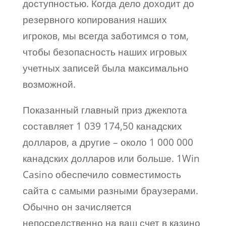
доступностью. Когда дело доходит до
резервного копирования наших
игроков, мы всегда заботимся о том,
чтобы безопасность наших игровых
учетных записей была максимально
возможной.
Показанный главный приз джекпота
составляет 1 039 174,50 канадских
долларов, а другие – около 1 000 000
канадских долларов или больше. 1Win
Casino обеспечило совместимость
сайта с самыми разными браузерами.
Обычно он зачисляется
непосредственно на ваш счет в казино