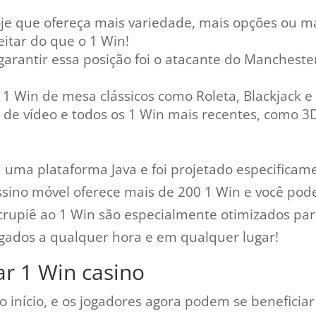
e que ofereça mais variedade, mais opções ou m
itar do que o 1 Win!
arantir essa posição foi o atacante do Mancheste
1 Win de mesa clássicos como Roleta, Blackjack e
n de vídeo e todos os 1 Win mais recentes, como 3
uma plataforma Java e foi projetado especificam
assino móvel oferece mais de 200 1 Win e você pod
crupiê ao 1 Win são especialmente otimizados pa
ogados a qualquer hora e em qualquer lugar!
ar 1 Win casino
 início, e os jogadores agora podem se beneficiar