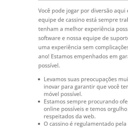
Você pode jogar por diversão aqui
equipe de cassino está sempre tra
tenham a melhor experiência pos
software e nossa equipe de suporte
uma experiência sem complicações,
ano! Estamos empenhados em garan
possível.
Levamos suas preocupações muit
inovar para garantir que você te
móvel possível.
Estamos sempre procurando ofer
online possíveis e temos orgulho
respeitados da web.
O cassino é regulamentado pela