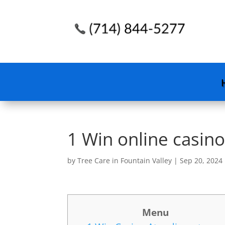
1 Win online casino
by
Tree Care in Fountain Valley
|
Sep 20, 2024
Menu