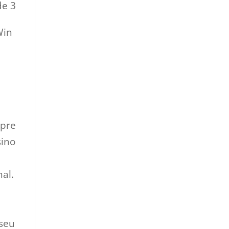
de 3
Win
mpre
sino
al.
 seu