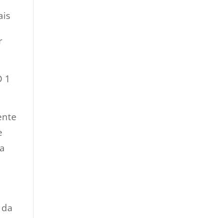
ais
r
D 1
ente
e
ra
 da