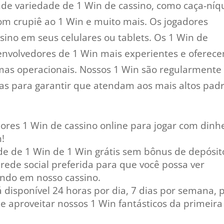
e variedade de 1 Win de cassino, como caça-níqu
om crupiê ao 1 Win e muito mais. Os jogadores
no em seus celulares ou tablets. Os 1 Win de
senvolvedores de 1 Win mais experientes e oferec
temas operacionais. Nossos 1 Win são regularmente
as para garantir que atendam aos mais altos pad
ores 1 Win de cassino online para jogar com dinh
n!
 de 1 Win de 1 Win grátis sem bônus de depósit
rede social preferida para que você possa ver
ndo em nosso cassino.
disponível 24 horas por dia, 7 dias por semana, 
 e aproveitar nossos 1 Win fantásticos da primeira