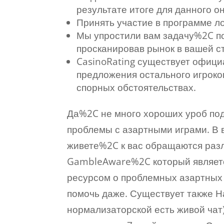
результате итоге для данного о
Принять участие в программе л
Мы упростили вам задачу%2C по
просканировав рынок в вашей с
CasinoRating существует офиц
предложения остального игроко
спорных обстоятельствах.
Да%2C не много хороших уроб под
проблемы с азартными играми. В 
живете%2C к вас обращаются разл
GambleAware%2C который являет
ресурсом о проблемных азартных
помочь даже. Существует также Н
нормализаторской есть живой чат