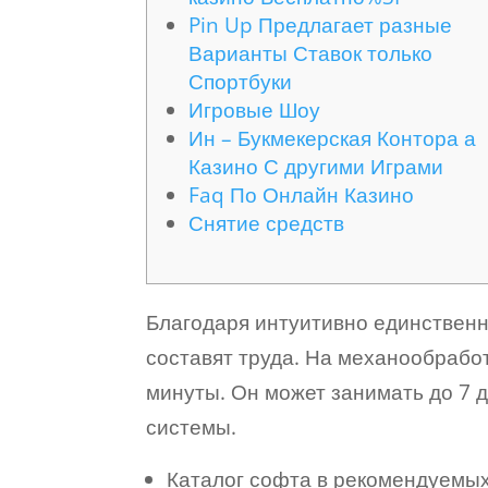
Pin Up Предлагает разные
Варианты Ставок только
Спортбуки
Игровые Шоу
Ин – Букмекерская Контора а
Казино С другими Играми
Faq По Онлайн Казино
Снятие средств
Благодаря интуитивно единствен
составят труда. На механообрабо
минуты. Он может занимать до 7
системы.
Каталог софта в рекомендуемых