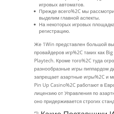
игровых автоматов.
Прежде всего%2C мы рассмотри
выделим главной аспекты.
На некоторых игровых площадка
регистрацию.
Же 1Win представлен большой в
провайдеров игр%2C таких как Bi
Playtech. Кроме того%2C туда ог
разнообразные игры пиппардом ди
запрещает азартные игры%2C и м
Pin Up Casino%2C работают в Евр
лицензию от Управления по азар
оно придерживается строгих стан
❔ Какие Поставщики 