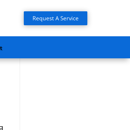
Request A Service
t
я