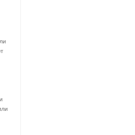
или
ет
и
или