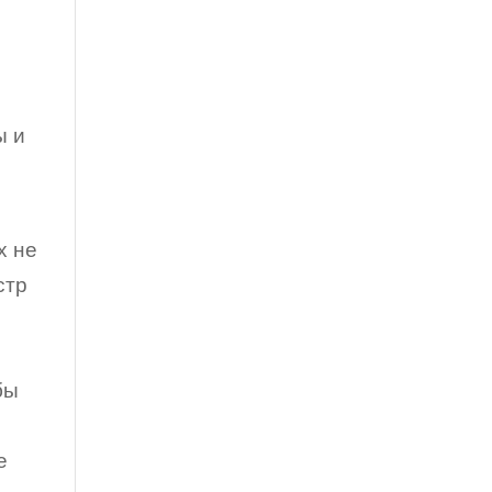
ы и
х не
стр
бы
е