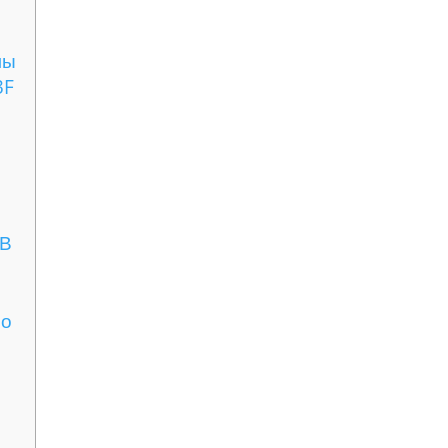
мы
3F
 В
но