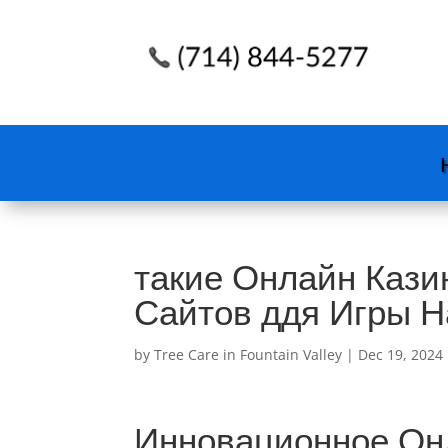
такие Онлайн Казин
Сайтов ддя Игры Н
by
Tree Care in Fountain Valley
|
Dec 19, 2024
Инновационное Онл