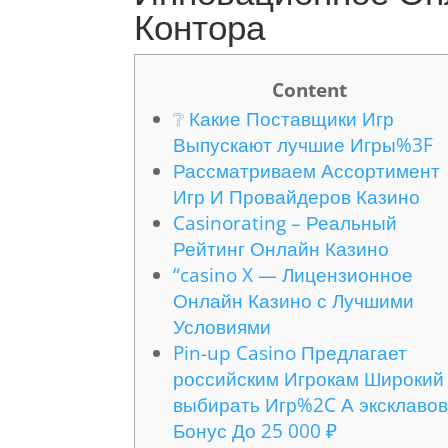
Контора
Content
❔ Какие Поставщики Игр
Выпускают лучшие Игры%3F
Рассматриваем Ассортимент
Игр И Провайдеров Казино
Casinorating – Реальный
Рейтинг Онлайн Казино
“casino X — Лицензионное
Онлайн Казино с Лучшими
Условиями
Pin-up Casino Предлагает
российским Игрокам Широкий
выбирать Игр%2C А эксклаво
Бонус До 25 000 ₽