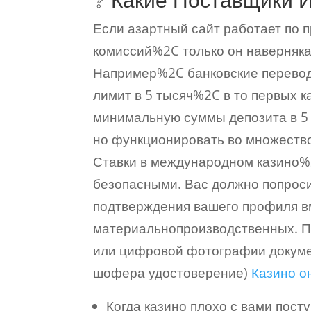
Если азартный сайт работает по
комиссий%2C только он наверняка
Например%2C банковские перево
лимит в 5 тысяч%2C в то первых к
минимальную суммы депозита в 5
но функционировать во множеств
Ставки в международном казино%
безопасными. Вас должно попрос
подтверждения вашего профиля 
материальнопроизводственных. П
или цифровой фотографии докуме
шофера удостоверение)
Казино о
Когда казино плохо с вами пос