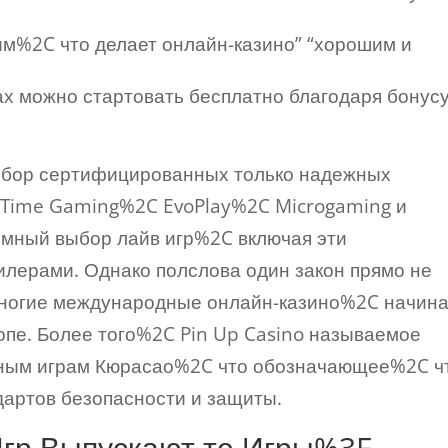
м%2C что делает онлайн-казино” “хорошим и
х можно стартовать бесплатно благодаря бонусу
ыбор сертифицированных только надежных
g Time Gaming%2C EvoPlay%2C Microgaming и
ромный выбор лайв игр%2C включая эти
лерами. Однако полслова один закон прямо не
ногие международные онлайн-казино%2C начин
опе. Более того%2C Pin Up Casino называемое
тным играм Кюрасао%2C что обозначающее%2C ч
дартов безопасности и защиты.
Игр Выпускают те Игры%3F