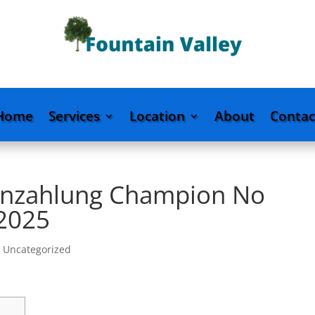
Home
Services
Location
About
Contac
Einzahlung Champion No
 2025
|
Uncategorized