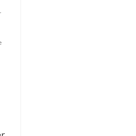
r
e
,
er