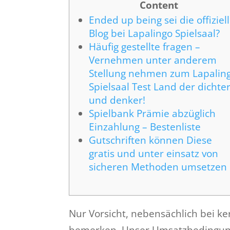
Content
Ended up being sei die offiziel
Blog bei Lapalingo Spielsaal?
Häufig gestellte fragen –
Vernehmen unter anderem
Stellung nehmen zum Lapalin
Spielsaal Test Land der dichte
und denker!
Spielbank Prämie abzüglich
Einzahlung – Bestenliste
Gutschriften können Diese
gratis und unter einsatz von
sicheren Methoden umsetzen
Nur Vorsicht, nebensächlich bei 