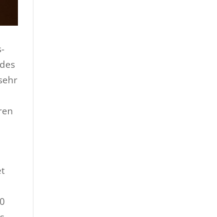
s-
edes
sehr
hren
et
20
ns