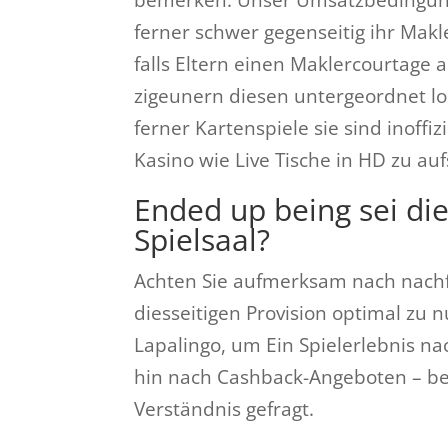
bemerken. Unser Umsatzbedingunge
ferner schwer gegenseitig ihr Mak
falls Eltern einen Maklercourtage 
zigeunern diesen untergeordnet l
ferner Kartenspiele sie sind inoffi
Kasino wie Live Tische in HD zu au
Ended up being sei die 
Spielsaal?
Achten Sie aufmerksam nach nach
diesseitigen Provision optimal zu n
Lapalingo, um Ein Spielerlebnis n
hin nach Cashback-Angeboten – bei
Verständnis gefragt.